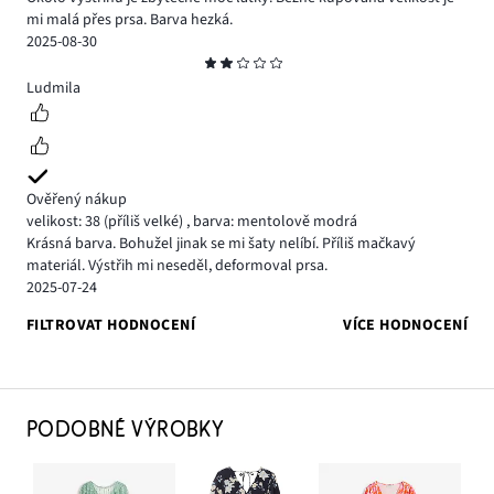
mi malá přes prsa. Barva hezká.
2025-08-30
Hodnocení
2
Ludmila
Ověřený nákup
velikost: 38
(příliš velké)
,
barva: mentolově modrá
Krásná barva. Bohužel jinak se mi šaty nelíbí. Příliš mačkavý
materiál. Výstřih mi neseděl, deformoval prsa.
2025-07-24
FILTROVAT HODNOCENÍ
VÍCE HODNOCENÍ
PODOBNÉ VÝROBKY