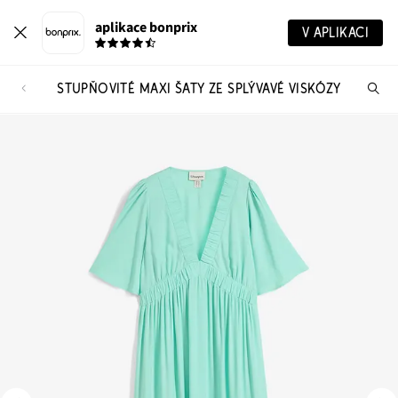
aplikace bonprix
V APLIKACI
STUPŇOVITÉ MAXI ŠATY ZE SPLÝVAVÉ VISKÓZY
Hl
vý