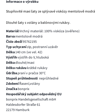
Informace o výrobku
Stupňovité maxi šaty ze splývavé viskózy mentolově modrá
Dlouhé šaty s volány a balónovými rukávy.
Materiál
Vrchný materiál: 100% viskóza (ověřeno)
Barva
mentolově modrá
Číslo zboží
95762195
Typ uchycení
zip, postranní uzávěr
Délka
140 cm (ve vel. 42)
Výstřih
výstřih do V, hluboká
Délka
dlouhé/maxi
Délka rukávu
krátké rukávy
Údržba
praní v pračce 30°C
Stupeň průhlednosti
neprůhledné
Zdobení
Řasení,volány
Značka
bonprix
Hospodářský subjekt odpovědný EU
bonprix Handelsgesellschaft mbH
Haldesdorfer Straße 61
22179 Hamburk