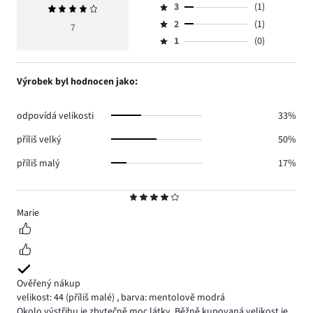
počet
3
(1)
Průměrné
4,
Hodnocení
hlasů
hodnocení
počet
2
(1)
3,
7
Hodnocení
3.
4
hlasů
počet
1
(0)
2,
Hodnocení
2.
hlasů
počet
1,
1.
hlasů
počet
Výrobek byl hodnocen jako:
1.
hlasů
0.
odpovídá velikosti
33%
příliš velký
50%
příliš malý
17%
Hodnocení
4
Marie
Ověřený nákup
velikost: 44
(příliš malé)
,
barva: mentolově modrá
Okolo výstřihu je zbytečně moc látky. Běžně kupovaná velikost je