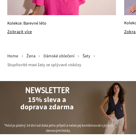
Kolekc
Kolekce: Barevné léto
Zobraz
Zobrazit více
Home
Žena
Dámské oblečení
Šaty
Stupňovité maxi šaty ze splývavé viskózy
NEWSLETTER
15% sleva a
doprava zdarma
*Kód je platný 14 dní od data jeho přijetí a nelze jej kombinovat s jinými
slevovými kódy.