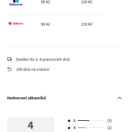
99 Kč
129 Kč
99 Kč
129 Kč
Dodání do 2–4 pracovních dnů
100 dnů na vrácení
Hodnocení zákazníků
4
5
(3)
Hodnocení
4
(2)
5,
Hodnocení