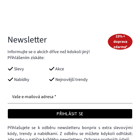
Newsletter
15% +
doprava
zdarma*
Informujte se o akcích dříve než kdokoli jiný!
Přihlášením získáte:
Slevy
Akce
Nabídky
Nejnovější trendy
Vaše e-mailová adresa *
PŘIHLÁSIT SE
Přihlašujete se k odběru newsletteru bonprix s extra slevovými
kódy, trendy a nabídkami. Z odběru se můžete kdykoli odhlásit:
zde
nebo v patičce každého newsletteru.
Ochrana osobních údajů.