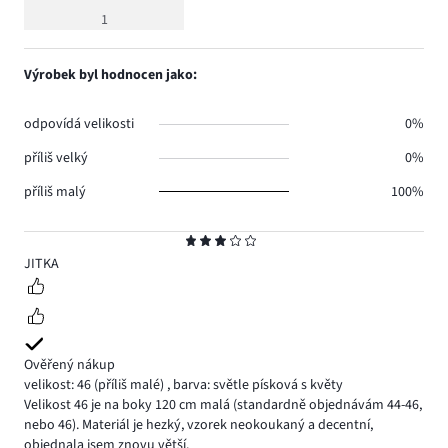
hodnocení
1
3
Výrobek byl hodnocen jako:
odpovídá velikosti
0%
příliš velký
0%
příliš malý
100%
Hodnocení
3
JITKA
Ověřený nákup
velikost: 46
(příliš malé)
,
barva: světle písková s květy
Velikost 46 je na boky 120 cm malá (standardně objednávám 44-46,
nebo 46). Materiál je hezký, vzorek neokoukaný a decentní,
objednala jsem znovu větší.