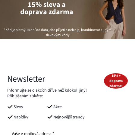
15% sleva a
doprava zdarma
*Kód je platný 14 dní od data jeho přijetí a nelze jej kombinovat s jinými
slevovými kódy.
Newsletter
15% +
doprava
zdarma*
Informujte se o akcích dříve než kdokoli jiný!
Přihlášením získáte:
Slevy
Akce
Nabídky
Nejnovější trendy
Vaše e-mailová adresa *