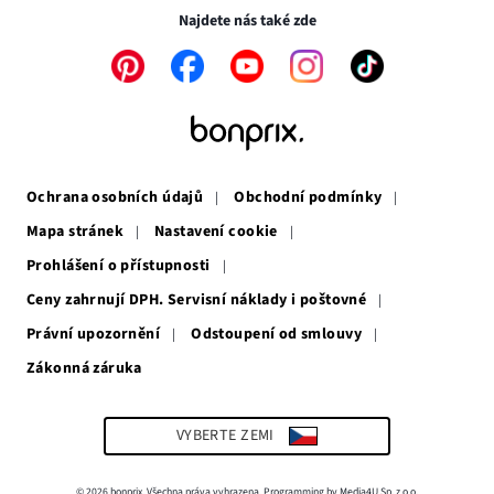
okně
Najdete nás také zde
Odkaz
Odkaz
Odkaz
Odkaz
Odkaz
se
se
se
se
se
otevře
otevře
otevře
otevře
otevře
v
v
v
v
v
novém
novém
novém
novém
novém
okně
okně
okně
okně
okně
Ochrana osobních údajů
Obchodní podmínky
Mapa stránek
Nastavení cookie
Prohlášení o přístupnosti
Ceny zahrnují DPH. Servisní náklady i poštovné
Právní upozornění
Odstoupení od smlouvy
Zákonná záruka
Odkaz
se
otevře
v
VYBERTE ZEMI
novém
okně
© 2026 bonprix. Všechna práva vyhrazena. Programming by Media4U Sp. z o.o.