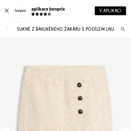
aplikace bonprix
V APLIKACI
SUKNĚ Z BAVLNĚNÉHO ŽAKÁRU S PODÍLEM LNU
Hl
vý