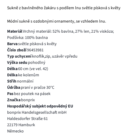
Sukně z bavlněného žakáru s podílem lnu světle písková s květy
Módní sukně s ozdobnými ornamenty, se vzhledem lnu.
Materiál
Vrchný materiál: 52% bavlna, 27% len, 21% viskóza;
Podšívka: 100% bavlna
Barva
světle písková s květy
Číslo zboží
96453981
Typ uchycení
knoflík,zip, uzávěr vpředu
Výška sedu
pohodlný
Délka
60 cm (ve vel. 42)
Délka
ke kolenům
Střih
normální
Údržba
praní v pračce 30°C
Pas
bez poutek na pásek
Značka
bonprix
Hospodářský subjekt odpovědný EU
bonprix Handelsgesellschaft mbH
Haldesdorfer Straße 61
22179 Hamburk
Německo