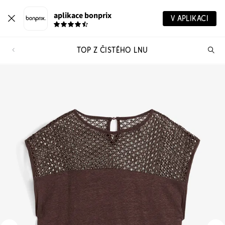
aplikace bonprix
V APLIKACI
TOP Z ČISTÉHO LNU
Hl
vý