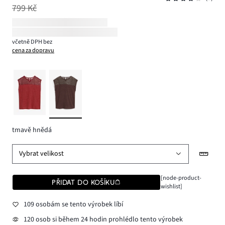
799 Kč
včetně DPH bez
cena za dopravu
tmavě hnědá
Vybrat velikost
[node-product-
PŘIDAT DO KOŠÍKU
wishlist]
109 osobám se tento výrobek líbí
120 osob si během 24 hodin prohlédlo tento výrobek