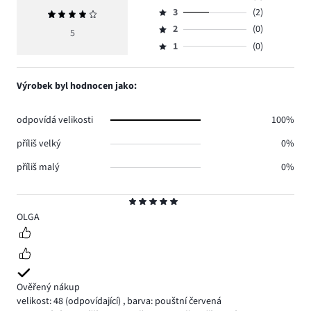
Hodnocení
počet
3
(2)
Průměrné
4,
Hodnocení
hlasů
hodnocení
počet
2
(0)
3,
5
Hodnocení
2.
4
hlasů
počet
1
(0)
2,
Hodnocení
1.
hlasů
počet
1,
2.
hlasů
počet
Výrobek byl hodnocen jako:
0.
hlasů
0.
odpovídá velikosti
100%
příliš velký
0%
příliš malý
0%
Hodnocení
5
OLGA
Ověřený nákup
velikost: 48
(odpovídající)
,
barva: pouštní červená