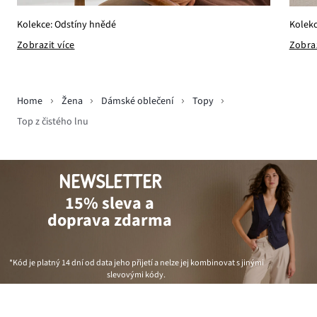
Kolekce: Odstíny hnědé
Kolek
Zobrazit více
Zobraz
Home
Žena
Dámské oblečení
Topy
Top z čistého lnu
NEWSLETTER
15% sleva a
doprava zdarma
*Kód je platný 14 dní od data jeho přijetí a nelze jej kombinovat s jinými
slevovými kódy.