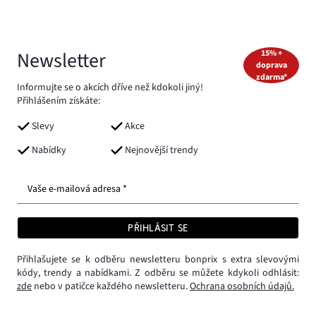
Newsletter
15% +
doprava
zdarma*
Informujte se o akcích dříve než kdokoli jiný!
Přihlášením získáte:
Slevy
Akce
Nabídky
Nejnovější trendy
Vaše e-mailová adresa *
PŘIHLÁSIT SE
Přihlašujete se k odběru newsletteru bonprix s extra slevovými
kódy, trendy a nabídkami. Z odběru se můžete kdykoli odhlásit:
zde
nebo v patičce každého newsletteru.
Ochrana osobních údajů.