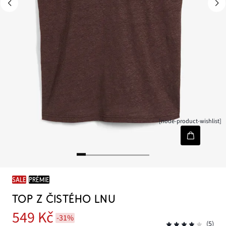
[node-product-wishlist]
SALE
PRÉMIE
TOP Z ČISTÉHO LNU
549 Kč
-31%
(5)