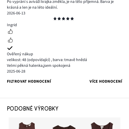
Po vyprání s aviváží krajka změkla, je na tělo příjemná. Barva je
krásná a len je na léto ideální.
2026-06-13
Hodnocení
5
Ingrid
Ověřený nákup
velikost: 48
(odpovídající)
,
barva: tmavě hnědá
Velmi pěkná halenka,jsem spokojená
2025-06-28
FILTROVAT HODNOCENÍ
VÍCE HODNOCENÍ
PODOBNÉ VÝROBKY