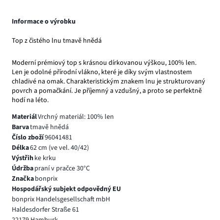
Informace o výrobku
Top z čistého lnu tmavě hnědá
Moderní prémiový top s krásnou dírkovanou výškou, 100% len.
Len je odolné přírodní vlákno, které je díky svým vlastnostem
chladivé na omak. Charakteristickým znakem lnu je strukturovaný
povrch a pomačkání. Je příjemný a vzdušný, a proto se perfektně
hodí na léto.
Materiál
Vrchný materiál: 100% len
Barva
tmavě hnědá
Číslo zboží
96041481
Délka
62 cm (ve vel. 40/42)
Výstřih
ke krku
Údržba
praní v pračce 30°C
Značka
bonprix
Hospodářský subjekt odpovědný EU
bonprix Handelsgesellschaft mbH
Haldesdorfer Straße 61