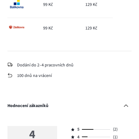
99 Kč
129 Kč
99 Kč
129 Kč
Dodání do 2–4 pracovních dnů
100 dnů na vrácení
Hodnocení zákazníků
4
5
(2)
Hodnocení
4
(1)
5,