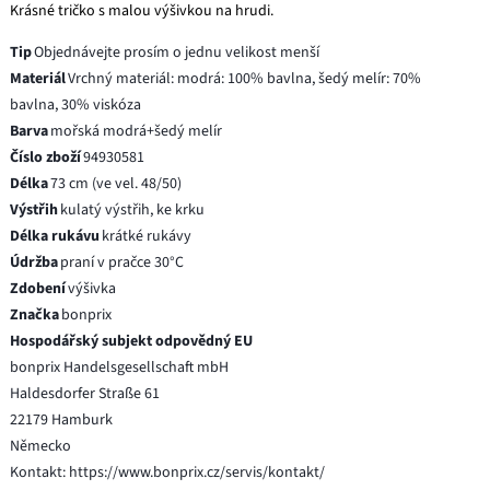
Krásné tričko s malou výšivkou na hrudi.
Tip
Objednávejte prosím o jednu velikost menší
Materiál
Vrchný materiál: modrá: 100% bavlna, šedý melír: 70%
bavlna, 30% viskóza
Barva
mořská modrá+šedý melír
Číslo zboží
94930581
Délka
73 cm (ve vel. 48/50)
Výstřih
kulatý výstřih, ke krku
Délka rukávu
krátké rukávy
Údržba
praní v pračce 30°C
Zdobení
výšivka
Značka
bonprix
Hospodářský subjekt odpovědný EU
bonprix Handelsgesellschaft mbH
Haldesdorfer Straße 61
22179 Hamburk
Německo
Kontakt: https://www.bonprix.cz/servis/kontakt/