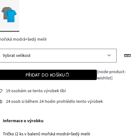
mořská modrá+šedý melír
Vybrat velikost
[node-product-
PŘIDAT DO KOŠÍKU
wishlist]
19 osobám se tento výrobek líbí
24 osob si během 24 hodin prohlédlo tento výrobek
Informace o výrobku
Tričko (2 ks v balení) mořská modrá+šedý melír