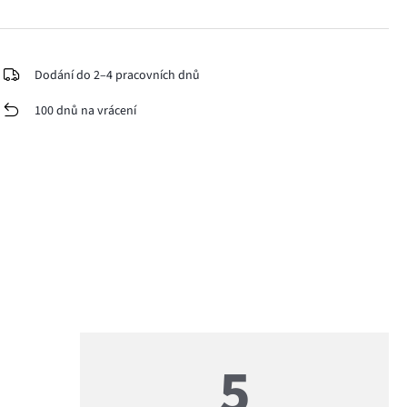
Dodání do 2–4 pracovních dnů
100 dnů na vrácení
5