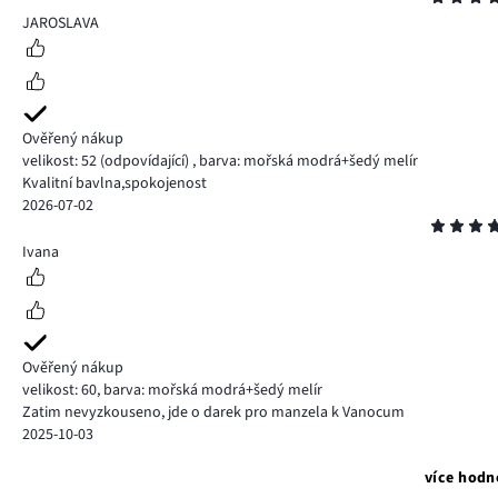
4
JAROSLAVA
Ověřený nákup
velikost: 52
(odpovídající)
,
barva: mořská modrá+šedý melír
Kvalitní bavlna,spokojenost
2026-07-02
Hodnocení
4
Ivana
Ověřený nákup
velikost: 60
,
barva: mořská modrá+šedý melír
Zatim nevyzkouseno, jde o darek pro manzela k Vanocum
2025-10-03
více hodn