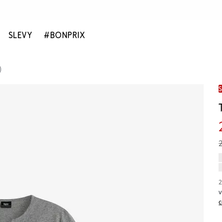
SLEVY
#BONPRIX
)
2
c