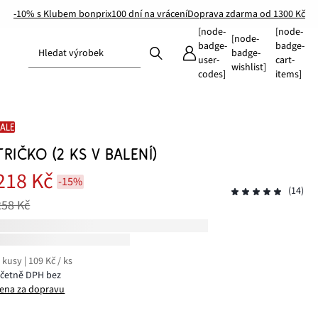
-10% s Klubem bonprix
100 dní na vrácení
Doprava zdarma od 1300 Kč
[node-
[node-
[node-
badge-
badge-
Hledat výrobek
badge-
user-
cart-
wishlist]
codes]
items]
SALE
TRIČKO (2 KS V BALENÍ)
218 Kč
-15%
(14)
258 Kč
 kusy | 109 Kč / ks
včetně DPH bez
ena za dopravu