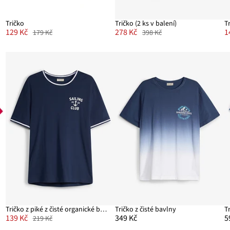
Tričko
Tričko (2 ks v balení)
T
129 Kč
278 Kč
1
179 Kč
398 Kč
Tričko z piké z čisté organické bavlny
Tričko z čisté bavlny
139 Kč
349 Kč
5
219 Kč