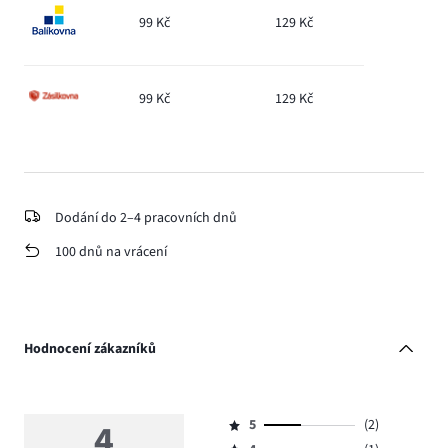
99 Kč
129 Kč
99 Kč
129 Kč
Dodání do 2–4 pracovních dnů
100 dnů na vrácení
Hodnocení zákazníků
4
5
(2)
Hodnocení