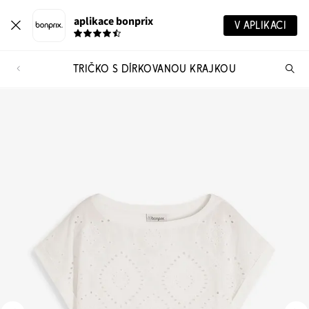
aplikace bonprix
V APLIKACI
TRIČKO S DÍRKOVANOU KRAJKOU
Hl
vý