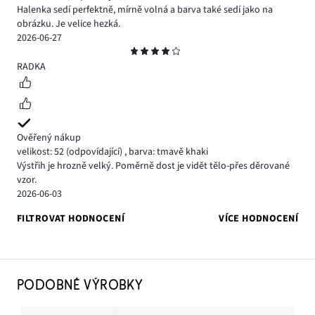
Halenka sedí perfektně, mírně volná a barva také sedí jako na
obrázku. Je velice hezká.
2026-06-27
Hodnocení
4
RADKA
Ověřený nákup
velikost: 52
(odpovídající)
,
barva: tmavě khaki
Výstřih je hrozně velký. Poměrně dost je vidět tělo-přes děrované
vzor.
2026-06-03
FILTROVAT HODNOCENÍ
VÍCE HODNOCENÍ
PODOBNÉ VÝROBKY