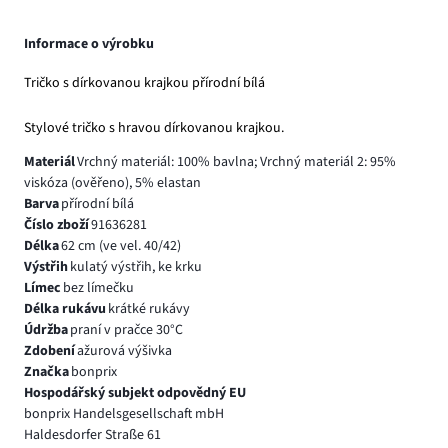
Informace o výrobku
Tričko s dírkovanou krajkou přírodní bílá
Stylové tričko s hravou dírkovanou krajkou.
Materiál
Vrchný materiál: 100% bavlna; Vrchný materiál 2: 95%
viskóza (ověřeno), 5% elastan
Barva
přírodní bílá
Číslo zboží
91636281
Délka
62 cm (ve vel. 40/42)
Výstřih
kulatý výstřih, ke krku
Límec
bez límečku
Délka rukávu
krátké rukávy
Údržba
praní v pračce 30°C
Zdobení
ažurová výšivka
Značka
bonprix
Hospodářský subjekt odpovědný EU
bonprix Handelsgesellschaft mbH
Haldesdorfer Straße 61