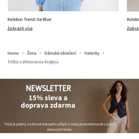
Kolekce: Trend: Ice Blue
Kolekc
Zobrazit více
Zobraz
Home
Žena
Dámské oblečení
Halenky
Tričko s dírkovanou krajkou
NEWSLETTER
15% sleva a
doprava zdarma
*Kód je platný 14 dní od data jeho přijetí a nelze jej kombinovat s jinými
slevovými kódy.