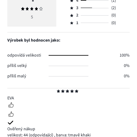
4
(1)
5,
Hodnocení
počet
3
(2)
Průměrné
4,
Hodnocení
hlasů
hodnocení
počet
2
(0)
3,
5
Hodnocení
2.
4
hlasů
počet
1
(0)
2,
Hodnocení
1.
hlasů
počet
1,
2.
hlasů
počet
Výrobek byl hodnocen jako:
0.
hlasů
0.
odpovídá velikosti
100%
příliš velký
0%
příliš malý
0%
Hodnocení
5
EVA
Ověřený nákup
velikost: 44
(odpovídající)
,
barva: tmavě khaki