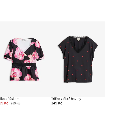
riko s šůskem
Tričko z čisté bavlny
99 Kč
349 Kč
219 Kč