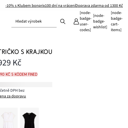
-10% s Klubem bonprix
100 dní na vrácení
Doprava zdarma od 1300 Kč
[node-
[node-
[node-
badge-
badge-
Hledat výrobek
badge-
user-
cart-
wishlist]
codes]
items]
TRIČKO S KRAJKOU
929 Kč
790 Kč s kódem FINED
včetně DPH bez
ena za dopravu