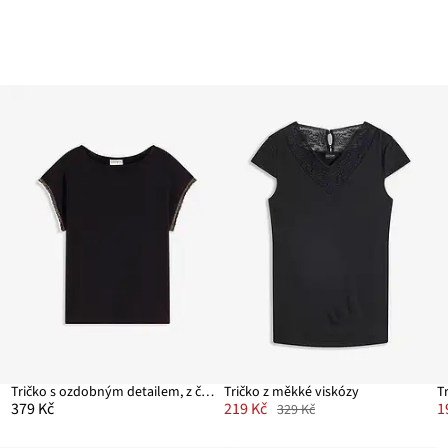
Tričko s ozdobným detailem, z čisté bavlny
Tričko z měkké viskózy
T
379 Kč
219 Kč
1
329 Kč