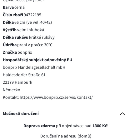
Barva
černá
Číslo zboží
94722195
Délka
66 cm (ve vel. 40/42)
Výstřih
velmi hluboká
Délka rukávu
krátké rukávy
Údržba
praní v pračce 30°C
Značka
bonprix
Hospodářský subjekt odpovědný EU
bonprix Handelsgesellschaft mbH
Haldesdorfer Straße 61
22179 Hamburk
Německo
Kontakt: https://www.bonprix.cz/servis/kontakt/
Možnosti doručení
Doprava zdarma
při objednávce nad
1300 Kč
!
Doručení na adresu (domů)