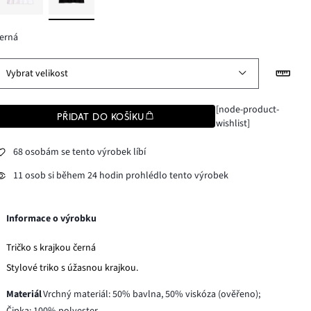
erná
Vybrat velikost
[node-product-
PŘIDAT DO KOŠÍKU
wishlist]
68 osobám se tento výrobek líbí
11 osob si během 24 hodin prohlédlo tento výrobek
Informace o výrobku
Tričko s krajkou černá
Stylové triko s úžasnou krajkou.
Materiál
Vrchný materiál: 50% bavlna, 50% viskóza (ověřeno);
Čipka: 100% polyester