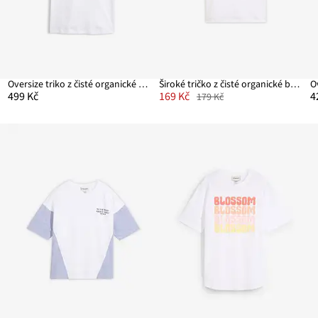
Oversize triko z čisté organické bavlny
Široké tričko z čisté organické bavlny
499 Kč
169 Kč
4
179 Kč