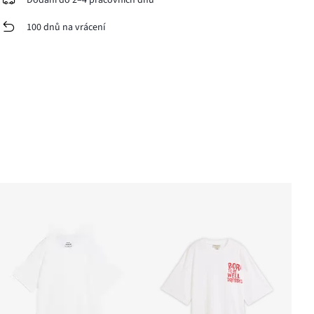
Dodání do 2–4 pracovních dnů
100 dnů na vrácení