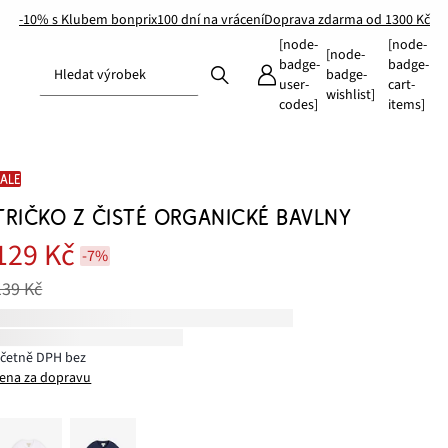
-10% s Klubem bonprix
100 dní na vrácení
Doprava zdarma od 1300 Kč
[node-
[node-
[node-
badge-
badge-
Hledat výrobek
badge-
user-
cart-
wishlist]
codes]
items]
SALE
TRIČKO Z ČISTÉ ORGANICKÉ BAVLNY
129 Kč
-7%
139 Kč
včetně DPH bez
ena za dopravu