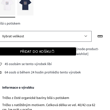
ílá s potiskem
Vybrat velikost
[node-product-
PŘIDAT DO KOŠÍKU
wishlist]
45 osobám se tento výrobek líbí
64 osob si během 24 hodin prohlédlo tento výrobek
Informace o výrobku
Tričko z čisté organické bavlny bílá s potiskem
Tričko s natištěným motivem. Celková délka ve vel. 40/42 cca 62
cm, lze prát v pračce.