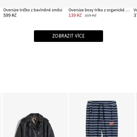
ny
Oversize tričko z bavlněné směsi
Oversize boxy triko z organické bavlny
599 Kč
139 Kč
3
219 Kč
ZOBRAZIT VÍCE