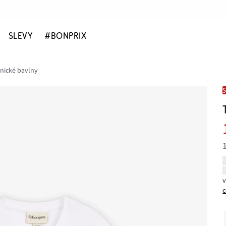
SLEVY
#BONPRIX
anické bavlny
c