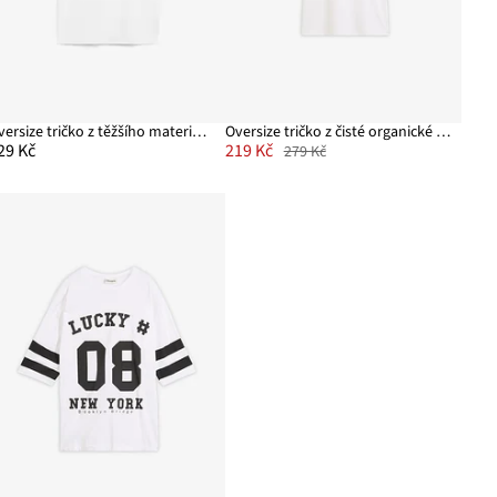
Oversize tričko z těžšího materiálu, z čisté organické bavlny
Oversize tričko z čisté organické bavlny
29 Kč
219 Kč
279 Kč