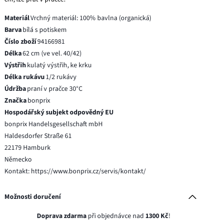
Materiál
Vrchný materiál: 100% bavlna (organická)
Barva
bílá s potiskem
Číslo zboží
94166981
Délka
62 cm (ve vel. 40/42)
Výstřih
kulatý výstřih, ke krku
Délka rukávu
1/2 rukávy
Údržba
praní v pračce 30°C
Značka
bonprix
Hospodářský subjekt odpovědný EU
bonprix Handelsgesellschaft mbH
Haldesdorfer Straße 61
22179 Hamburk
Německo
Kontakt: https://www.bonprix.cz/servis/kontakt/
Možnosti doručení
Doprava zdarma
při objednávce nad
1300 Kč
!