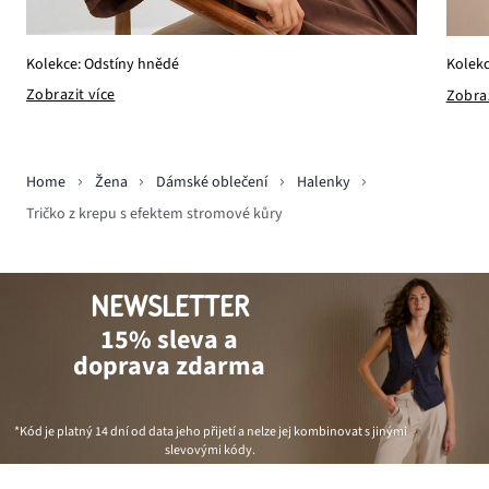
Kolekce: Odstíny hnědé
Kolekc
Zobrazit více
Zobraz
Home
Žena
Dámské oblečení
Halenky
Tričko z krepu s efektem stromové kůry
NEWSLETTER
15% sleva a
doprava zdarma
*Kód je platný 14 dní od data jeho přijetí a nelze jej kombinovat s jinými
slevovými kódy.