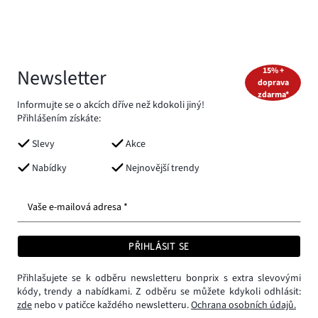
Newsletter
15% +
doprava
zdarma*
Informujte se o akcích dříve než kdokoli jiný!
Přihlášením získáte:
Slevy
Akce
Nabídky
Nejnovější trendy
Vaše e-mailová adresa *
PŘIHLÁSIT SE
Přihlašujete se k odběru newsletteru bonprix s extra slevovými
kódy, trendy a nabídkami. Z odběru se můžete kdykoli odhlásit:
zde
nebo v patičce každého newsletteru.
Ochrana osobních údajů.