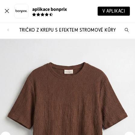
aplikace bonprix
V APLIKACI
TRIČKO Z KREPU S EFEKTEM STROMOVÉ KŮRY
Hl
vý