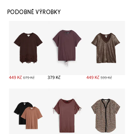
PODOBNÉ VÝROBKY
Pantofle s uzlem
449 Kč
PŘIDAT DO KOŠÍKU
Sluneční brýle
379 Kč
449 Kč
379 Kč
449 Kč
679 Kč
599 Kč
PŘIDAT DO KOŠÍKU
Šortky bez zapínání, z krepu s efektem stromové
kůry