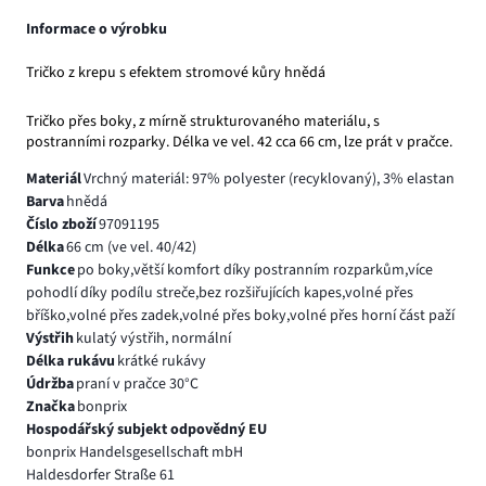
Informace o výrobku
Tričko z krepu s efektem stromové kůry hnědá
Tričko přes boky, z mírně strukturovaného materiálu, s
postranními rozparky. Délka ve vel. 42 cca 66 cm, lze prát v pračce.
Materiál
Vrchný materiál: 97% polyester (recyklovaný), 3% elastan
Barva
hnědá
Číslo zboží
97091195
Délka
66 cm (ve vel. 40/42)
Funkce
po boky,větší komfort díky postranním rozparkům,více
pohodlí díky podílu streče,bez rozšiřujících kapes,volné přes
bříško,volné přes zadek,volné přes boky,volné přes horní část paží
Výstřih
kulatý výstřih, normální
Délka rukávu
krátké rukávy
Údržba
praní v pračce 30°C
Značka
bonprix
Hospodářský subjekt odpovědný EU
bonprix Handelsgesellschaft mbH
Haldesdorfer Straße 61