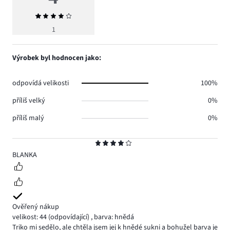
Průměrné
hodnocení
1
4
Výrobek byl hodnocen jako:
odpovídá velikosti
100%
příliš velký
0%
příliš malý
0%
Hodnocení
4
BLANKA
Ověřený nákup
velikost: 44
(odpovídající)
,
barva: hnědá
Triko mi sedělo, ale chtěla jsem jej k hnědé sukni a bohužel barva je