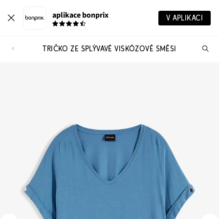
aplikace bonprix
V APLIKACI
TRIČKO ZE SPLÝVAVÉ VISKÓZOVÉ SMĚSI
Hl
vý