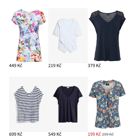
PŘIDAT DO KOŠÍKU
Chunky tenisky s lehkou podrážkou
1 099 Kč
PŘIDAT DO KOŠÍKU
449 Kč
219 Kč
379 Kč
699 Kč
549 Kč
199 Kč
299 Kč