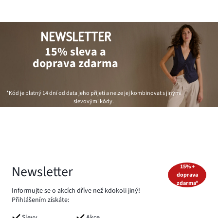
NEWSLETTER
15% sleva a
doprava zdarma
*Kód je platný 14 dní od data jeho přijetí a nelze jej kombinovat s jinými
slevovými kódy.
Newsletter
15% +
doprava
zdarma*
Informujte se o akcích dříve než kdokoli jiný!
Přihlášením získáte:
Slevy
Akce