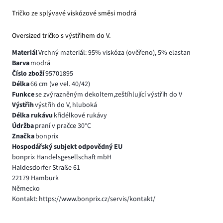
Tričko ze splývavé viskózové směsi modrá
Oversized tričko s výstřihem do V.
Materiál
Vrchný materiál: 95% viskóza (ověřeno), 5% elastan
Barva
modrá
Číslo zboží
95701895
Délka
66 cm (ve vel. 40/42)
Funkce
se zvýrazněným dekoltem,zeštíhlující výstřih do V
Výstřih
výstřih do V, hluboká
Délka rukávu
křidélkové rukávy
Údržba
praní v pračce 30°C
Značka
bonprix
Hospodářský subjekt odpovědný EU
bonprix Handelsgesellschaft mbH
Haldesdorfer Straße 61
22179 Hamburk
Německo
Kontakt: https://www.bonprix.cz/servis/kontakt/