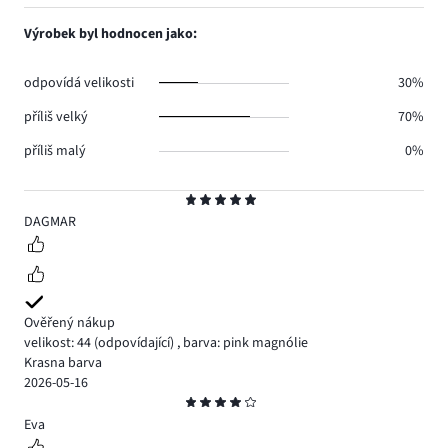
počet
1,
1.
hlasů
počet
Výrobek byl hodnocen jako:
1.
hlasů
0.
odpovídá velikosti
30%
příliš velký
70%
příliš malý
0%
Hodnocení
5
DAGMAR
Ověřený nákup
velikost: 44
(odpovídající)
,
barva: pink magnólie
Krasna barva
2026-05-16
Hodnocení
4
Eva