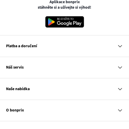
Aplikace bonprix
stáhněte si a užívejte si výhod!
Platba a doručení
MasterCard
Náš servis
VISA
Google pay
Otázky a odpovědi
Apple pay
Doručení a platby
Naše nabídka
PayU
Vrácení a reklamace
Platba na dobírku
Tabulky velikostí
Žena
Balikovna
Klub bonprix
Muž
Zasilkovna
Katalog
O bonprix
Dítě
Kontakt
Dům
Hodnocení výrobků
Odkaz
O nás
Mapa tagů