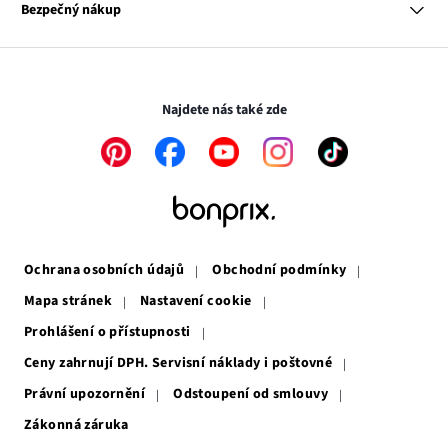
se
Odkaz
Naše zodpovědnost
Bezpečný nákup
otevře
se
Média
v
otevře
novém
v
Transakce a platby jsou zabezpečeny pomocí připojení SSL.
okně
novém
okně
Najdete nás také zde
Odkaz
Odkaz
Odkaz
Odkaz
Odkaz
se
se
se
se
se
otevře
otevře
otevře
otevře
otevře
v
v
v
v
v
novém
novém
novém
novém
novém
okně
okně
okně
okně
okně
Ochrana osobních údajů
Obchodní podmínky
Mapa stránek
Nastavení cookie
Prohlášení o přístupnosti
Ceny zahrnují DPH. Servisní náklady i poštovné
Právní upozornění
Odstoupení od smlouvy
Zákonná záruka
Odkaz
se