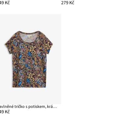
49 Kč
279 Kč
Bavlněné tričko s potiskem, krátký rukáv
49 Kč