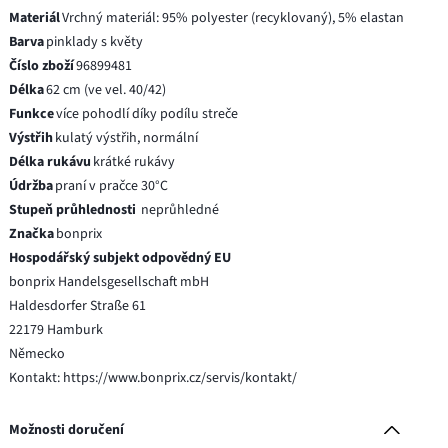
Materiál
Vrchný materiál: 95% polyester (recyklovaný), 5% elastan
Barva
pinklady s květy
Číslo zboží
96899481
Délka
62 cm (ve vel. 40/42)
Funkce
více pohodlí díky podílu streče
Výstřih
kulatý výstřih, normální
Délka rukávu
krátké rukávy
Údržba
praní v pračce 30°C
Stupeň průhlednosti
neprůhledné
Značka
bonprix
Hospodářský subjekt odpovědný EU
bonprix Handelsgesellschaft mbH
Haldesdorfer Straße 61
22179 Hamburk
Německo
Kontakt: https://www.bonprix.cz/servis/kontakt/
Možnosti doručení