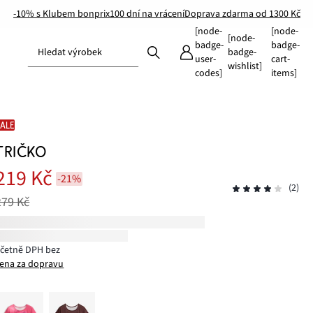
-10% s Klubem bonprix
100 dní na vrácení
Doprava zdarma od 1300 Kč
[node-
[node-
[node-
badge-
badge-
Hledat výrobek
badge-
user-
cart-
wishlist]
codes]
items]
SALE
TRIČKO
219 Kč
-21%
(2)
279 Kč
včetně DPH bez
ena za dopravu