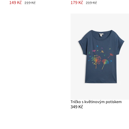
149 Kč
179 Kč
219 Kč
219 Kč
Tričko s květinovým potiskem
349 Kč