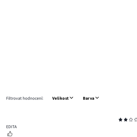
Filtrovat hodnocení:
Velikost
Barva
Hodnocení
2
EDITA