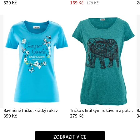
529 Kč
169 Kč
2
179 Kč
Bavlněné tričko, krátký rukáv
Tričko s krátkým rukávem a potiskem, z organické bavlny
399 Kč
279 Kč
3
ZOBRAZIT VÍCE