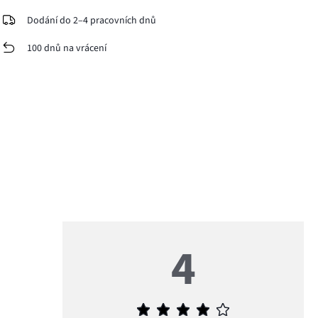
Dodání do 2–4 pracovních dnů
100 dnů na vrácení
4
Průměrné