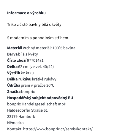
Informace o výrobku
Triko z čisté bavlny bílá s květy
S moderním a pohodlným střihem.
Materiál
Vrchný materiál: 100% bavlna
Barva
bílá s květy
Číslo zboží
97701481
Délka
62 cm (ve vel. 40/42)
Výstřih
ke krku
Délka rukávu
krátké rukávy
Údržba
praní v pračce 30°C
Značka
bonprix
Hospodářský subjekt odpovědný EU
bonprix Handelsgesellschaft mbH
Haldesdorfer Straße 61
22179 Hamburk
Německo
Kontakt: https://www.bonprix.cz/servis/kontakt/