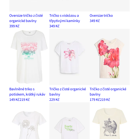
Oversize tričko z čisté
Tričko s viskózou a
Oversize tričko
organické bavlny
třpytivými kamínky
349 Kč
399 Kč
349 Kč
Bavlněné triko s
Tričko z čisté organické
Tričko z čisté organické
potiskem, krátký rukáv
bavlny
bavlny
149 Kč
219 Kč
229 Kč
179 Kč
219 Kč