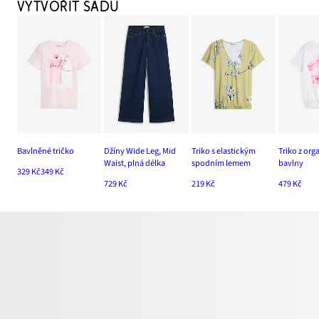
VYTVOŘIT SADU
Bavlněné tričko
Džíny Wide Leg, Mid
Triko s elastickým
Triko z org
Waist, plná délka
spodním lemem
bavlny
329 Kč
349 Kč
729 Kč
219 Kč
479 Kč