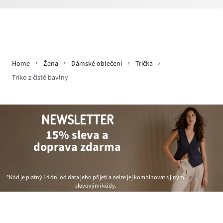
Home
Žena
Dámské oblečení
Trička
Triko z čisté bavlny
NEWSLETTER
15% sleva a
doprava zdarma
*Kód je platný 14 dní od data jeho přijetí a nelze jej kombinovat s jinými
slevovými kódy.