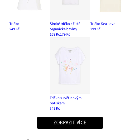
Tričko
Široké tričko z čisté
Tričko Sea Love
249 Kč
organické bavlny
299 Kč
169 Kč
179 Kč
Tričko s květinovým
potiskem
349 Kč
ZOBRAZIT VÍCE