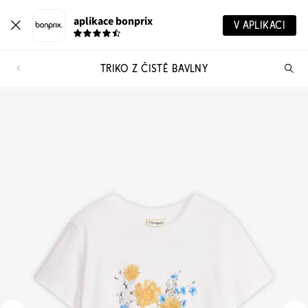
aplikace bonprix
V APLIKACI
TRIKO Z ČISTÉ BAVLNY
Hl
vý