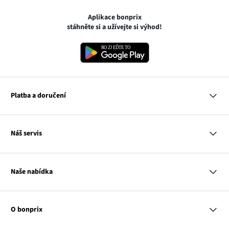
Aplikace bonprix
stáhněte si a užívejte si výhod!
Platba a doručení
MasterCard
Náš servis
VISA
Google pay
Otázky a odpovědi
Apple pay
Doručení a platby
Naše nabídka
PayU
Vrácení a reklamace
Platba na dobírku
Tabulky velikostí
Žena
Balikovna
Klub bonprix
Muž
Zasilkovna
Katalog
O bonprix
Dítě
Kontakt
Dům