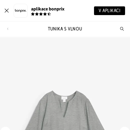
aplikace bonprix
V APLIKACI
TUNIKA S VLNOU
Hl
vý