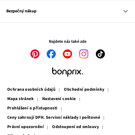
Hodnocení výrobků
Odkaz
O nás
Mapa tagů
se
Odkaz
Naše zodpovědnost
Bezpečný nákup
otevře
se
Média
v
otevře
novém
v
Transakce a platby jsou zabezpečeny pomocí připojení SSL.
okně
novém
okně
Najdete nás také zde
Odkaz
Odkaz
Odkaz
Odkaz
Odkaz
se
se
se
se
se
otevře
otevře
otevře
otevře
otevře
v
v
v
v
v
novém
novém
novém
novém
novém
okně
okně
okně
okně
okně
Ochrana osobních údajů
Obchodní podmínky
Mapa stránek
Nastavení cookie
Prohlášení o přístupnosti
Ceny zahrnují DPH. Servisní náklady i poštovné
Právní upozornění
Odstoupení od smlouvy