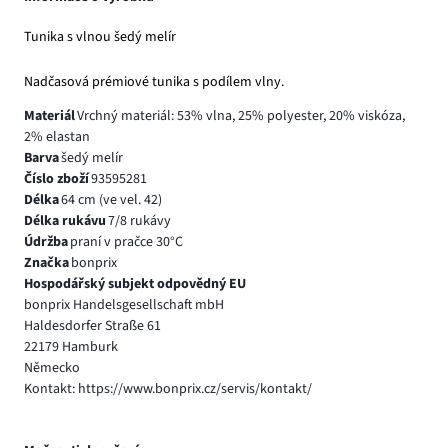
Tunika s vlnou šedý melír
Nadčasová prémiové tunika s podílem vlny.
Materiál
Vrchný materiál: 53% vlna, 25% polyester, 20% viskóza,
2% elastan
Barva
šedý melír
Číslo zboží
93595281
Délka
64 cm (ve vel. 42)
Délka rukávu
7/8 rukávy
Údržba
praní v pračce 30°C
Značka
bonprix
Hospodářský subjekt odpovědný EU
bonprix Handelsgesellschaft mbH
Haldesdorfer Straße 61
22179 Hamburk
Německo
Kontakt: https://www.bonprix.cz/servis/kontakt/