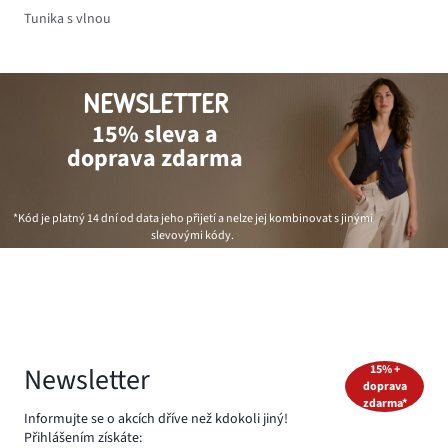
Tunika s vlnou
NEWSLETTER
15% sleva a
doprava zdarma
*Kód je platný 14 dní od data jeho přijetí a nelze jej kombinovat s jinými
slevovými kódy.
Newsletter
15% +
doprava
zdarma*
Informujte se o akcích dříve než kdokoli jiný!
Přihlášením získáte: