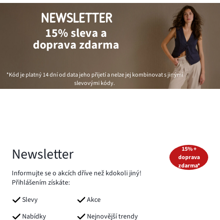
NEWSLETTER
15% sleva a
doprava zdarma
*Kód je platný 14 dní od data jeho přijetí a nelze jej kombinovat s jinými
slevovými kódy.
Newsletter
15% +
doprava
zdarma*
Informujte se o akcích dříve než kdokoli jiný!
Přihlášením získáte:
Slevy
Akce
Nabídky
Nejnovější trendy