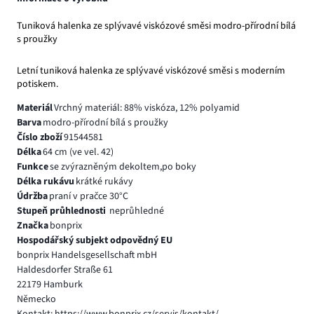
Tuniková halenka ze splývavé viskózové směsi modro-přírodní bílá
s proužky
Letní tuniková halenka ze splývavé viskózové směsi s moderním
potiskem.
Materiál
Vrchný materiál: 88% viskóza, 12% polyamid
Barva
modro-přírodní bílá s proužky
Číslo zboží
91544581
Délka
64 cm (ve vel. 42)
Funkce
se zvýrazněným dekoltem,po boky
Délka rukávu
krátké rukávy
Údržba
praní v pračce 30°C
Stupeň průhlednosti
neprůhledné
Značka
bonprix
Hospodářský subjekt odpovědný EU
bonprix Handelsgesellschaft mbH
Haldesdorfer Straße 61
22179 Hamburk
Německo