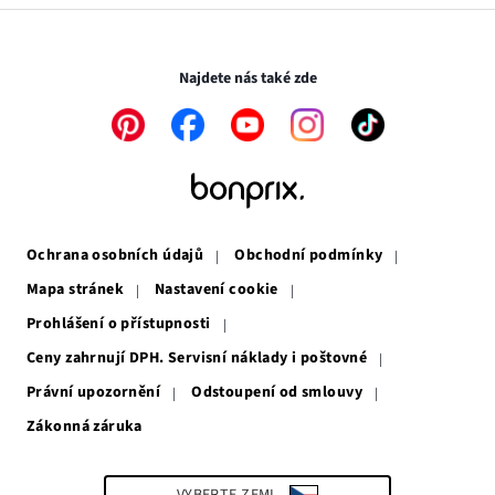
v
otevře
novém
v
Transakce a platby jsou zabezpečeny pomocí připojení SSL.
okně
novém
okně
Najdete nás také zde
Odkaz
Odkaz
Odkaz
Odkaz
Odkaz
se
se
se
se
se
otevře
otevře
otevře
otevře
otevře
v
v
v
v
v
novém
novém
novém
novém
novém
okně
okně
okně
okně
okně
Ochrana osobních údajů
Obchodní podmínky
Mapa stránek
Nastavení cookie
Prohlášení o přístupnosti
Ceny zahrnují DPH. Servisní náklady i poštovné
Právní upozornění
Odstoupení od smlouvy
Zákonná záruka
Odkaz
se
otevře
v
VYBERTE ZEMI