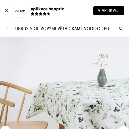
aplikace bonprix
V APLIKACI
UBRUS S OLIVOVÝMI VĚTVIČKAMI, VODOODPUDIVÝ
Hl
vý