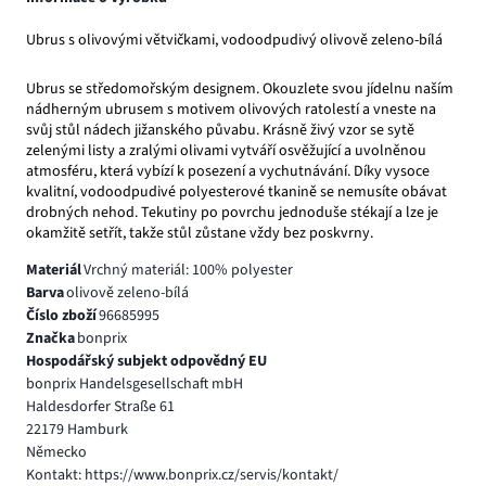
Ubrus s olivovými větvičkami, vodoodpudivý olivově zeleno-bílá
Ubrus se středomořským designem. Okouzlete svou jídelnu naším
nádherným ubrusem s motivem olivových ratolestí a vneste na
svůj stůl nádech jižanského půvabu. Krásně živý vzor se sytě
zelenými listy a zralými olivami vytváří osvěžující a uvolněnou
atmosféru, která vybízí k posezení a vychutnávání. Díky vysoce
kvalitní, vodoodpudivé polyesterové tkanině se nemusíte obávat
drobných nehod. Tekutiny po povrchu jednoduše stékají a lze je
okamžitě setřít, takže stůl zůstane vždy bez poskvrny.
Materiál
Vrchný materiál: 100% polyester
Barva
olivově zeleno-bílá
Číslo zboží
96685995
Značka
bonprix
Hospodářský subjekt odpovědný EU
bonprix Handelsgesellschaft mbH
Haldesdorfer Straße 61
22179 Hamburk
Německo
Kontakt: https://www.bonprix.cz/servis/kontakt/