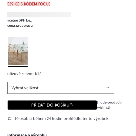
539 Kč s kódem FOCUS
včetně DPH bez
cena za dopravu
olivově zeleno-bílá
Vybrat velikost
[node-product-
PŘIDAT DO KOŠÍKU
wishlist]
10 osob si během 24 hodin prohlédlo tento výrobek
Informace o výrobku