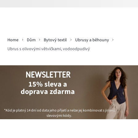
Home
Dům
Bytový textil
Ubrusy a běhouny
Ubrus s olivovými větvičkami, vodoodpudivý
NEWSLETTER
15% sleva a
doprava zdarma
*Kód je platný 14 dní od data jeho přijetí a nelze jej kombinovat s jinými
slevovými kódy.