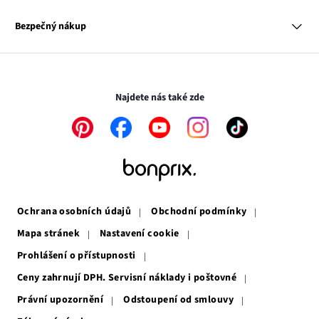
Hodnocení výrobků
Odkaz
O nás
Mapa tagů
se
Odkaz
Naše zodpovědnost
Bezpečný nákup
otevře
se
Média
v
otevře
novém
v
Transakce a platby jsou zabezpečeny pomocí připojení SSL.
okně
novém
okně
Najdete nás také zde
Odkaz
Odkaz
Odkaz
Odkaz
Odkaz
se
se
se
se
se
otevře
otevře
otevře
otevře
otevře
v
v
v
v
v
novém
novém
novém
novém
novém
okně
okně
okně
okně
okně
Ochrana osobních údajů
Obchodní podmínky
Mapa stránek
Nastavení cookie
Prohlášení o přístupnosti
Ceny zahrnují DPH. Servisní náklady i poštovné
Právní upozornění
Odstoupení od smlouvy