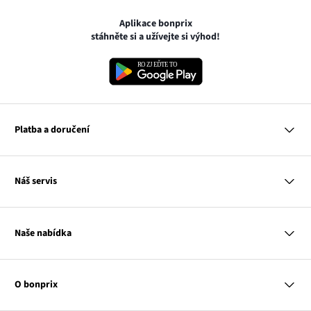
Aplikace bonprix
stáhněte si a užívejte si výhod!
Platba a doručení
MasterCard
Náš servis
VISA
Google pay
Otázky a odpovědi
Apple pay
Doručení a platby
Naše nabídka
PayU
Vrácení a reklamace
Platba na dobírku
Tabulky velikostí
Žena
Balikovna
Klub bonprix
Muž
Zasilkovna
Katalog
O bonprix
Dítě
Kontakt
Dům