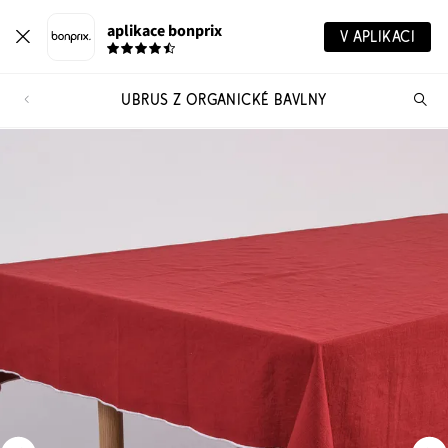
aplikace bonprix
V APLIKACI
UBRUS Z ORGANICKÉ BAVLNY
Hl
vý