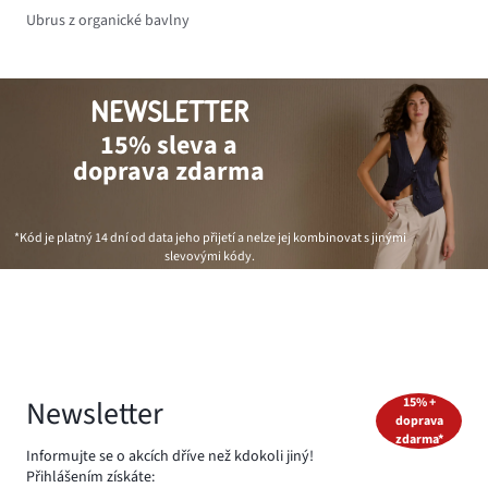
Ubrus z organické bavlny
NEWSLETTER
15% sleva a
doprava zdarma
*Kód je platný 14 dní od data jeho přijetí a nelze jej kombinovat s jinými
slevovými kódy.
Newsletter
15% +
doprava
zdarma*
Informujte se o akcích dříve než kdokoli jiný!
Přihlášením získáte: