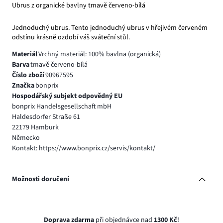
Ubrus z organické bavlny tmavě červeno-bílá
Jednoduchý ubrus. Tento jednoduchý ubrus v hřejivém červeném
odstínu krásně ozdobí váš sváteční stůl.
Materiál
Vrchný materiál: 100% bavlna (organická)
Barva
tmavě červeno-bílá
Číslo zboží
90967595
Značka
bonprix
Hospodářský subjekt odpovědný EU
bonprix Handelsgesellschaft mbH
Haldesdorfer Straße 61
22179 Hamburk
Německo
Kontakt: https://www.bonprix.cz/servis/kontakt/
Možnosti doručení
Doprava zdarma
při objednávce nad
1300 Kč
!