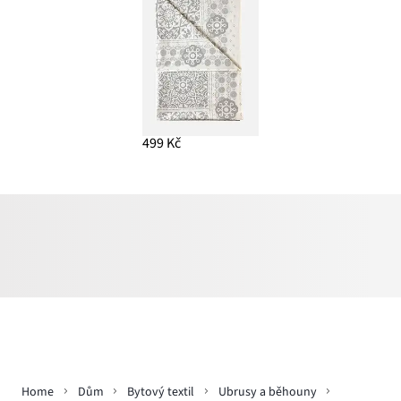
499 Kč
Home
Dům
Bytový textil
Ubrusy a běhouny