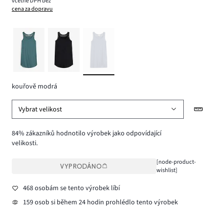
včetně DPH bez
cena za dopravu
kouřově modrá
Vybrat velikost
84% zákazníků hodnotilo výrobek jako odpovídající
velikosti.
[node-product-
VYPRODÁNO
wishlist]
468 osobám se tento výrobek líbí
159 osob si během 24 hodin prohlédlo tento výrobek