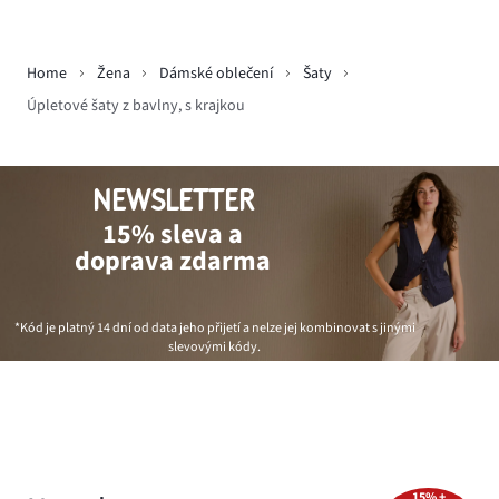
Home
Žena
Dámské oblečení
Šaty
Úpletové šaty z bavlny, s krajkou
NEWSLETTER
15% sleva a
doprava zdarma
*Kód je platný 14 dní od data jeho přijetí a nelze jej kombinovat s jinými
slevovými kódy.
15% +