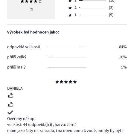
počet
3
(10)
Průměrné
4,
Hodnocení
hlasů
hodnocení
počet
2
(3)
3,
79
Hodnocení
34.
4
hlasů
počet
1
(5)
2,
Hodnocení
27.
hlasů
počet
1,
10.
hlasů
počet
Výrobek byl hodnocen jako:
3.
hlasů
5.
odpovídá velikosti
84%
příliš velký
10%
příliš malý
5%
Hodnocení
5
DANIELA
Ověřený nákup
velikost: 44
(odpovídající)
,
barva: černá
mám jako šaty na zahradu, i na dovolenou k vodě, mohly by být i