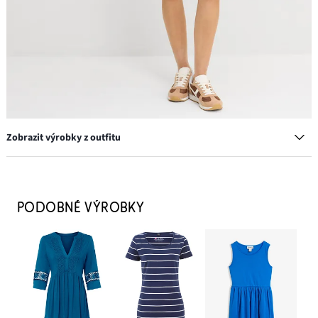
Zobrazit výrobky z outfitu
Větší slaměná kabelka
679 Kč
PODOBNÉ VÝROBKY
PŘIDAT DO KOŠÍKU
Kruhové náušnice se zakroucenou strukturou
249 Kč
PŘIDAT DO KOŠÍKU