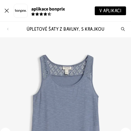
aplikace bonprix
V APLIKACI
ÚPLETOVÉ ŠATY Z BAVLNY, S KRAJKOU
Hl
vý