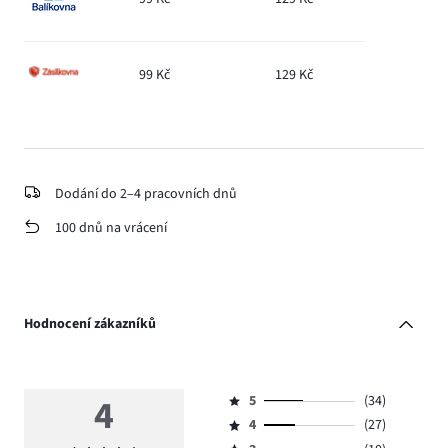
99 Kč
129 Kč
Dodání do 2–4 pracovních dnů
100 dnů na vrácení
Hodnocení zákazníků
4
5
(34)
Hodnocení
4
(27)
5,
Hodnocení