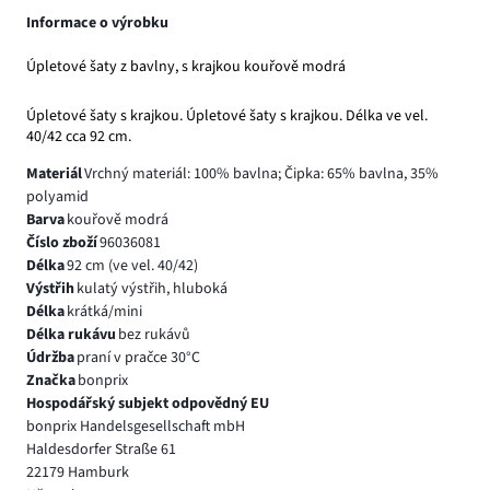
Informace o výrobku
Úpletové šaty z bavlny, s krajkou kouřově modrá
Úpletové šaty s krajkou. Úpletové šaty s krajkou. Délka ve vel.
40/42 cca 92 cm.
Materiál
Vrchný materiál: 100% bavlna; Čipka: 65% bavlna, 35%
polyamid
Barva
kouřově modrá
Číslo zboží
96036081
Délka
92 cm (ve vel. 40/42)
Výstřih
kulatý výstřih, hluboká
Délka
krátká/mini
Délka rukávu
bez rukávů
Údržba
praní v pračce 30°C
Značka
bonprix
Hospodářský subjekt odpovědný EU
bonprix Handelsgesellschaft mbH
Haldesdorfer Straße 61
22179 Hamburk