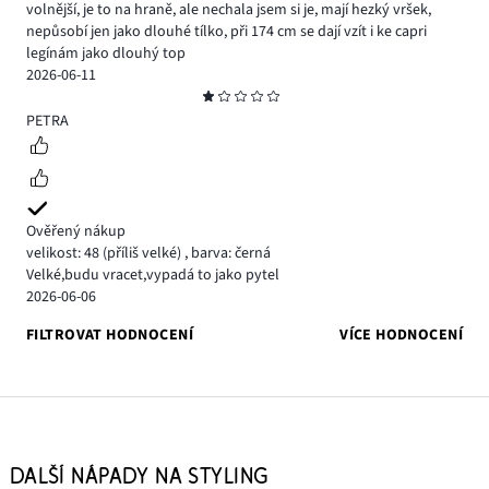
volnější, je to na hraně, ale nechala jsem si je, mají hezký vršek,
nepůsobí jen jako dlouhé tílko, při 174 cm se dají vzít i ke capri
legínám jako dlouhý top
2026-06-11
Hodnocení
1
PETRA
Ověřený nákup
velikost: 48
(příliš velké)
,
barva: černá
Velké,budu vracet,vypadá to jako pytel
2026-06-06
FILTROVAT HODNOCENÍ
VÍCE HODNOCENÍ
DALŠÍ NÁPADY NA STYLING