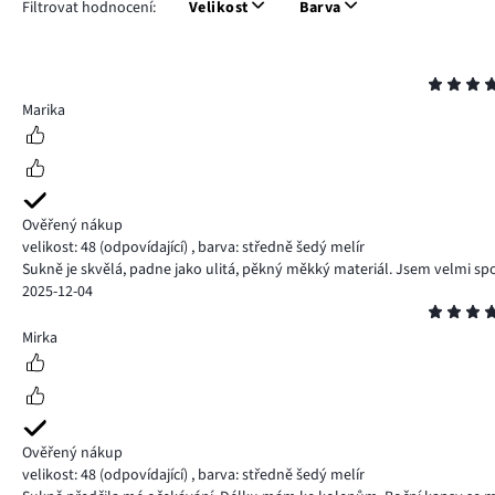
Filtrovat hodnocení:
Velikost
Barva
Hodnocení
5
Marika
Ověřený nákup
velikost: 48
(odpovídající)
,
barva: středně šedý melír
Sukně je skvělá, padne jako ulitá, pěkný měkký materiál. Jsem velmi sp
2025-12-04
Hodnocení
5
Mirka
Ověřený nákup
velikost: 48
(odpovídající)
,
barva: středně šedý melír