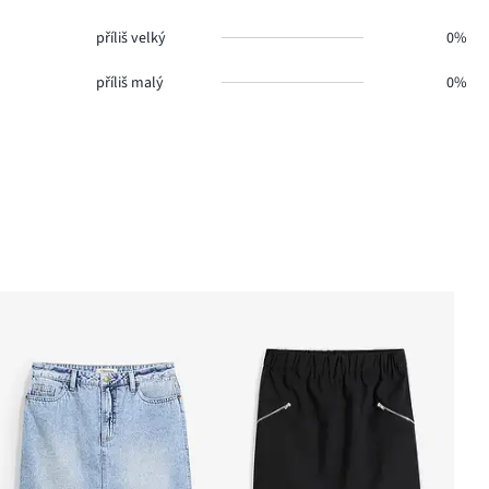
příliš velký
0%
příliš malý
0%