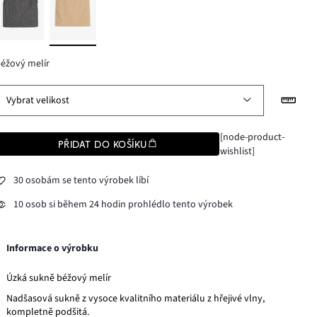
éžový melír
Vybrat velikost
[node-product-
PŘIDAT DO KOŠÍKU
wishlist]
30 osobám se tento výrobek líbí
10 osob si během 24 hodin prohlédlo tento výrobek
Informace o výrobku
Úzká sukně béžový melír
Nadšasová sukně z vysoce kvalitního materiálu z hřejivé vlny,
kompletně podšitá.