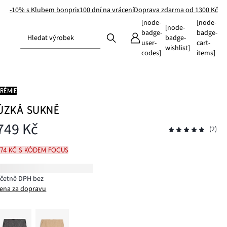
-10% s Klubem bonprix
100 dní na vrácení
Doprava zdarma od 1300 Kč
[node-
[node-
[node-
badge-
badge-
Hledat výrobek
badge-
user-
cart-
wishlist]
codes]
items]
PRÉMIE
ÚZKÁ SUKNĚ
749 Kč
(2)
674 Kč s kódem FOCUS
včetně DPH bez
ena za dopravu