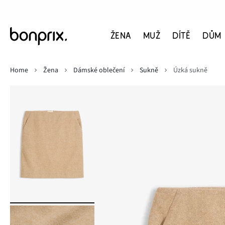
ŽENA
MUŽ
DÍTĚ
DŮM
Home
Žena
Dámské oblečení
Sukně
Úzká sukně