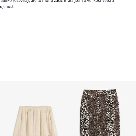
ko rozevírají, ale to mohu zašít. Brala jsem o velikost větší a
kojenost