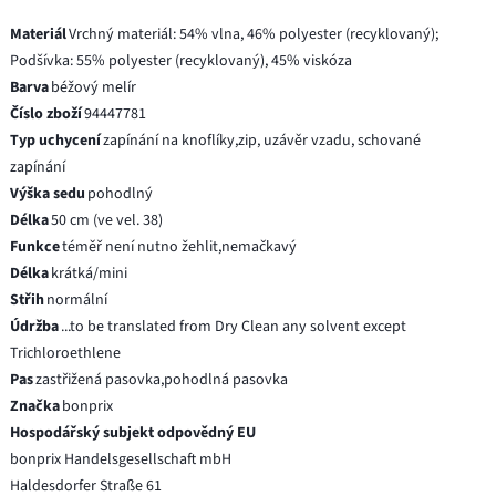
Materiál
Vrchný materiál: 54% vlna, 46% polyester (recyklovaný);
Podšívka: 55% polyester (recyklovaný), 45% viskóza
Barva
béžový melír
Číslo zboží
94447781
Typ uchycení
zapínání na knoflíky,zip, uzávěr vzadu, schované
zapínání
Výška sedu
pohodlný
Délka
50 cm (ve vel. 38)
Funkce
téměř není nutno žehlit,nemačkavý
Délka
krátká/mini
Střih
normální
Údržba
...to be translated from Dry Clean any solvent except
Trichloroethlene
Pas
zastřižená pasovka,pohodlná pasovka
Značka
bonprix
Hospodářský subjekt odpovědný EU
bonprix Handelsgesellschaft mbH
Haldesdorfer Straße 61