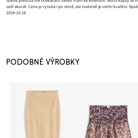
Sukně předčila mé očekávání. Délku mám ke kolenům. Boční kapsy se malin
sedí akorát. Cena je vysoká i po slevě, ale materiál je velmi kvalitní. Spo
2024-10-18
PODOBNÉ VÝROBKY