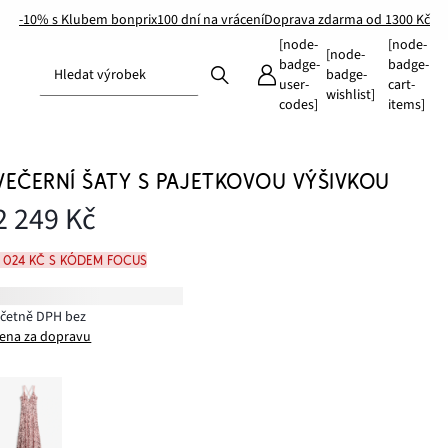
-10% s Klubem bonprix
100 dní na vrácení
Doprava zdarma od 1300 Kč
[node-
[node-
[node-
badge-
badge-
Hledat výrobek
badge-
user-
cart-
wishlist]
codes]
items]
VEČERNÍ ŠATY S PAJETKOVOU VÝŠIVKOU
2 249 Kč
2 024 Kč s kódem FOCUS
včetně DPH bez
ena za dopravu