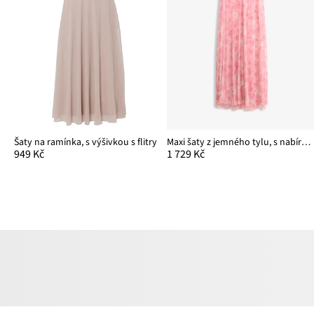
Šaty na ramínka, s výšivkou s flitry
Maxi šaty z jemného tylu, s nabíráním
949 Kč
1 729 Kč