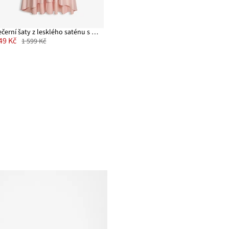
Večerní šaty z lesklého saténu s flitry
49 Kč
1 599 Kč