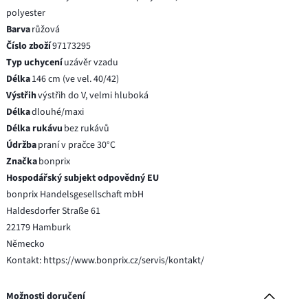
polyester
Barva
růžová
Číslo zboží
97173295
Typ uchycení
uzávěr vzadu
Délka
146 cm (ve vel. 40/42)
Výstřih
výstřih do V, velmi hluboká
Délka
dlouhé/maxi
Délka rukávu
bez rukávů
Údržba
praní v pračce 30°C
Značka
bonprix
Hospodářský subjekt odpovědný EU
bonprix Handelsgesellschaft mbH
Haldesdorfer Straße 61
22179 Hamburk
Německo
Kontakt: https://www.bonprix.cz/servis/kontakt/
Možnosti doručení