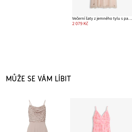
Večerní šaty z jemného tylu s pajetkovou výšivk
2 079 Kč
MŮŽE SE VÁM LÍBIT