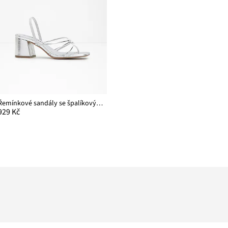
Řemínkové sandály se špalíkovým podpatkem
929 Kč