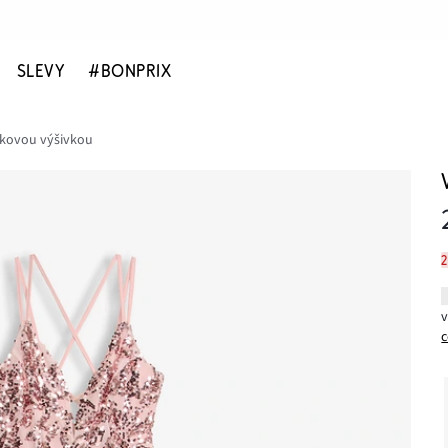
SLEVY
#BONPRIX
etkovou výšivkou
c