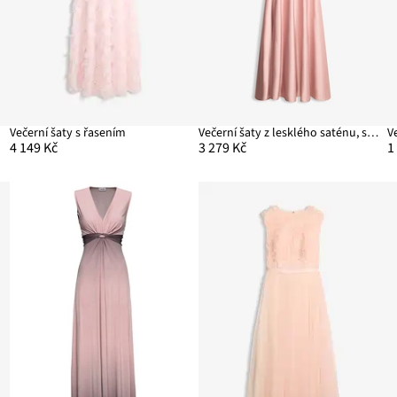
Večerní šaty s řasením
Večerní šaty z lesklého saténu, s květinovou aplikací
4 149 Kč
3 279 Kč
1