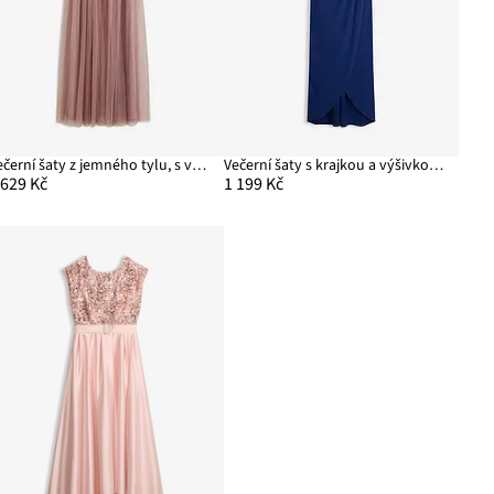
Večerní šaty z jemného tylu, s výšivkou s flitry
Večerní šaty s krajkou a výšivkou s flitry
 629 Kč
1 199 Kč