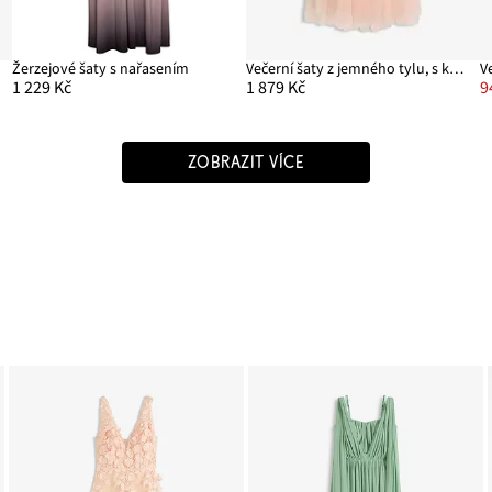
ou
Žerzejové šaty s nařasením
Večerní šaty z jemného tylu, s květinovými detaily
1 229 Kč
1 879 Kč
9
ZOBRAZIT VÍCE