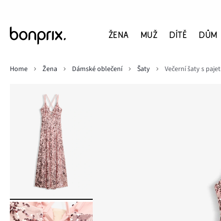
ŽENA
MUŽ
DÍTĚ
DŮM
Home
Žena
Dámské oblečení
Šaty
Večerní šaty s paj