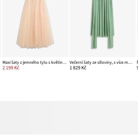
Maxi šaty z jemného tylu s květinovou aplikací
Večerní šaty ze síťoviny, s více možnostmi nošení
2 199 Kč
1 829 Kč