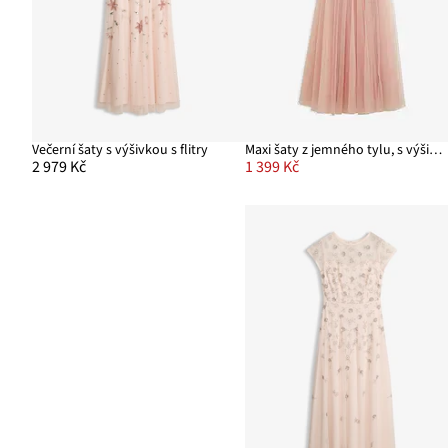
Večerní šaty s výšivkou s flitry
Maxi šaty z jemného tylu, s výšivkou s flitry
2 979 Kč
1 399 Kč