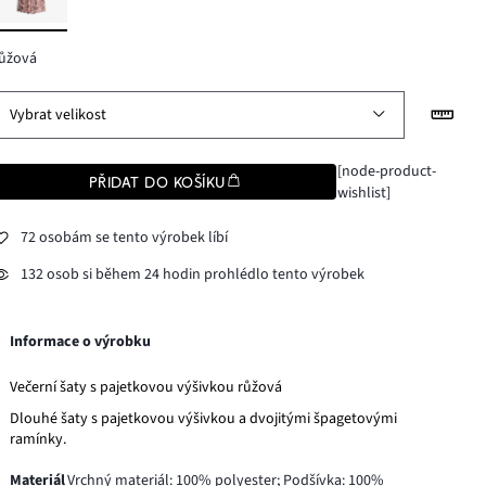
růžová
Vybrat velikost
[node-product-
PŘIDAT DO KOŠÍKU
wishlist]
72 osobám se tento výrobek líbí
132 osob si během 24 hodin prohlédlo tento výrobek
Informace o výrobku
Večerní šaty s pajetkovou výšivkou růžová
Dlouhé šaty s pajetkovou výšivkou a dvojitými špagetovými
ramínky.
Materiál
Vrchný materiál: 100% polyester; Podšívka: 100%