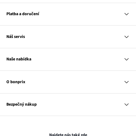
Platba a doručení
MasterCard
Náš servis
VISA
Google pay
Otázky a odpovědi
Apple pay
Doručení a platby
Naše nabídka
PayU
Vrácení a reklamace
Platba na dobírku
Tabulky velikostí
Žena
Balikovna
Klub bonprix
Muž
Zasilkovna
Katalog
O bonprix
Dítě
Kontakt
Dům
Hodnocení výrobků
Odkaz
O nás
Mapa tagů
se
Odkaz
Naše zodpovědnost
Bezpečný nákup
otevře
se
Média
v
otevře
novém
v
Transakce a platby jsou zabezpečeny pomocí připojení SSL.
okně
novém
okně
Najdete nás také zde