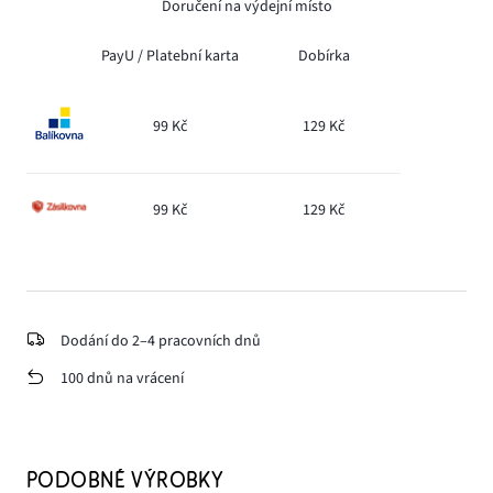
Doručení na výdejní místo
PayU /
Platební karta
Dobírka
99 Kč
129 Kč
99 Kč
129 Kč
Dodání do 2–4 pracovních dnů
100 dnů na vrácení
PODOBNÉ VÝROBKY