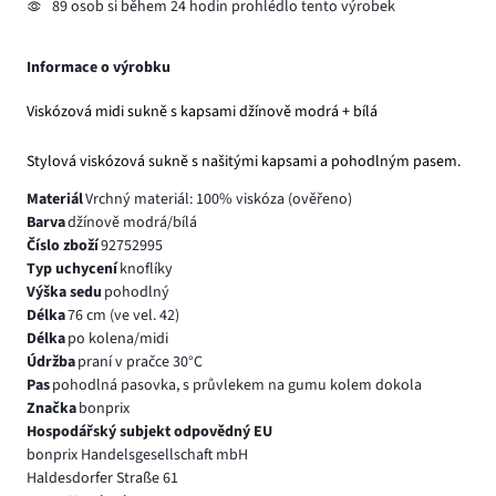
89 osob si během 24 hodin prohlédlo tento výrobek
Informace o výrobku
Viskózová midi sukně s kapsami džínově modrá + bílá
Stylová viskózová sukně s našitými kapsami a pohodlným pasem.
Materiál
Vrchný materiál: 100% viskóza (ověřeno)
Barva
džínově modrá/bílá
Číslo zboží
92752995
Typ uchycení
knoflíky
Výška sedu
pohodlný
Délka
76 cm (ve vel. 42)
Délka
po kolena/midi
Údržba
praní v pračce 30°C
Pas
pohodlná pasovka, s průvlekem na gumu kolem dokola
Značka
bonprix
Hospodářský subjekt odpovědný EU
bonprix Handelsgesellschaft mbH
Haldesdorfer Straße 61