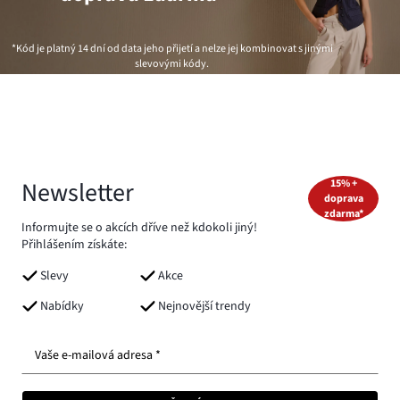
*Kód je platný 14 dní od data jeho přijetí a nelze jej kombinovat s jinými
slevovými kódy.
Newsletter
15% +
doprava
zdarma*
Informujte se o akcích dříve než kdokoli jiný!
Přihlášením získáte:
Slevy
Akce
Nabídky
Nejnovější trendy
Vaše e-mailová adresa *