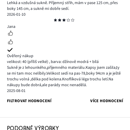
Lehká a vzdušná sukně. Příjemný střih, mám v pase 125 cm, přes
boky 145 cm, a sukně mi dobře sedí.
2026-01-10
Hodnocení
3
Jana
Ověřený nákup
velikost: 40
(příliš velké)
,
barva: džínově modrá + bílá
Sukně je z lehounkého,příjemného materiálu.Kapsy jsem zašila,ty
se mi tam moc nelíbily.Velikost sedí na pas-78,boky 94cm a je ještě
trochu volná ,délka pod kolena.Knoflíková léga trochu letí.Na
nákupy bude dobrá,ale parády moc nenadělá.
2025-08-01
FILTROVAT HODNOCENÍ
VÍCE HODNOCENÍ
PODOBNÉ VÝROBKY