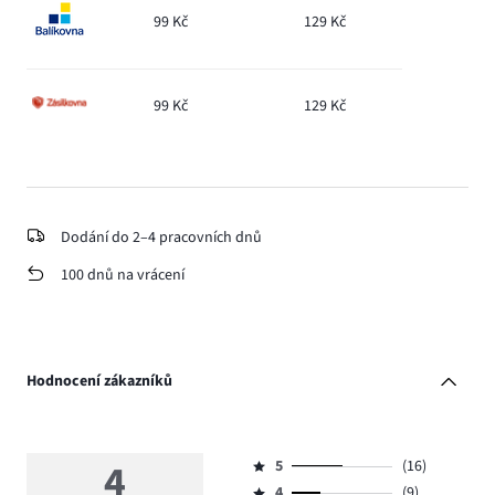
99 Kč
129 Kč
99 Kč
129 Kč
Dodání do 2–4 pracovních dnů
100 dnů na vrácení
Hodnocení zákazníků
4
5
(16)
Hodnocení
4
(9)