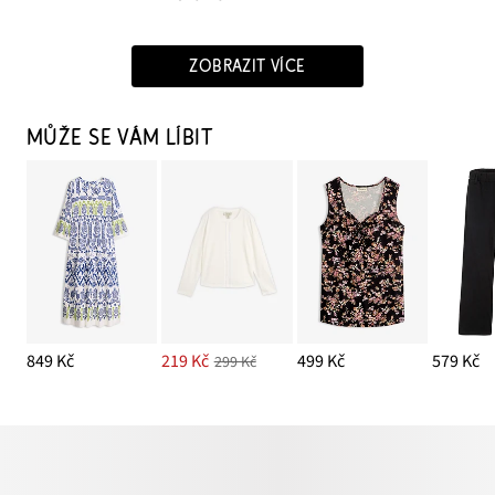
ZOBRAZIT VÍCE
MŮŽE SE VÁM LÍBIT
849 Kč
219 Kč
499 Kč
579 Kč
299 Kč