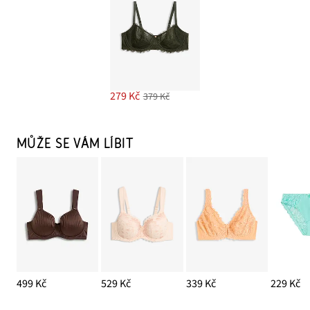
279 Kč
379 Kč
MŮŽE SE VÁM LÍBIT
499 Kč
529 Kč
339 Kč
229 Kč