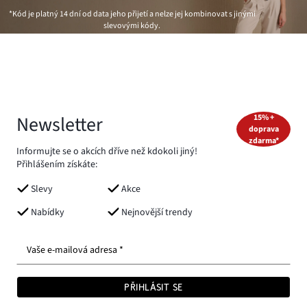
*Kód je platný 14 dní od data jeho přijetí a nelze jej kombinovat s jinými
slevovými kódy.
Newsletter
15% +
doprava
zdarma*
Informujte se o akcích dříve než kdokoli jiný!
Přihlášením získáte:
Slevy
Akce
Nabídky
Nejnovější trendy
Vaše e-mailová adresa *
PŘIHLÁSIT SE