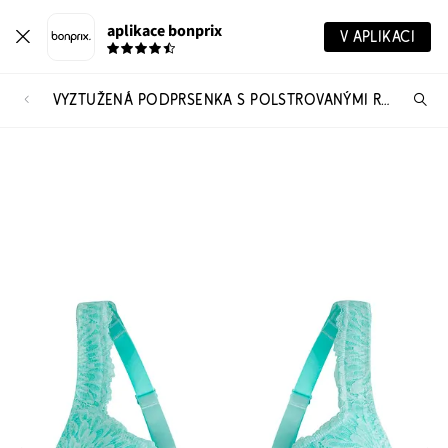
aplikace bonprix
V APLIKACI
VYZTUŽENÁ PODPRSENKA S POLSTROVANÝMI RAMÍNKY
Hl
vý