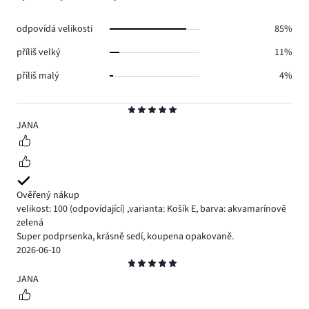
1.
hlasů
1.
odpovídá velikosti
85%
příliš velký
11%
příliš malý
4%
Hodnocení
5
JANA
Ověřený nákup
velikost: 100
(odpovídající)
,
varianta: Košík E,
barva: akvamarínově
zelená
Super podprsenka, krásně sedí, koupena opakovaně.
2026-06-10
Hodnocení
5
JANA