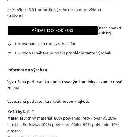
85% zákazníků hodnotilo výrobek jako odpovídající
velikosti.
[node-product-
PŘIDAT DO KOŠÍKU
wishlist]
194 osobám se tento výrobek líbí
169 osob si během 24 hodin prohlédlo tento výrobek
Informace o výrobku
Vyztužená podprsenka s polstrovanými ramínky akvamarínově
zelená
Vyztužená podprsenka s květinovou krajkou.
Košíčky
Koš. F
Materiál
Vrchný materiál: 80% polyamid (recyklovaný), 20%
elastan; Podšívka: 100% polyester; Čipka: 90% polyamid, 10%
elastan