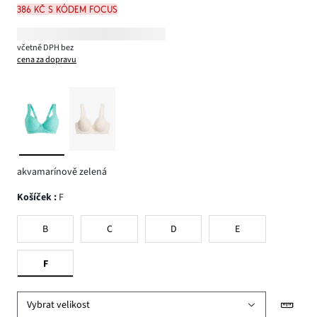
386 Kč s kódem FOCUS
včetně DPH bez
cena za dopravu
akvamarínově zelená
Košíček
:
F
B
C
D
E
F
Vybrat velikost