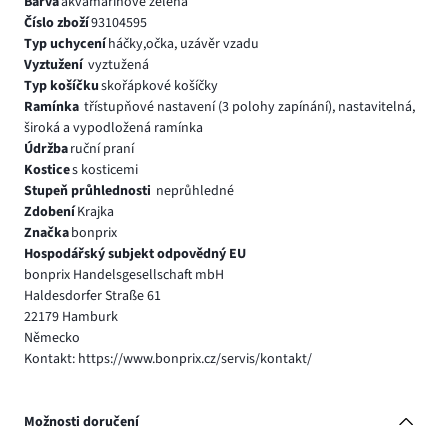
Barva
akvamarínově zelená
Číslo zboží
93104595
Typ uchycení
háčky,očka, uzávěr vzadu
Vyztužení
vyztužená
Typ košíčku
skořápkové košíčky
Ramínka
třístupňové nastavení (3 polohy zapínání), nastavitelná,
široká a vypodložená ramínka
Údržba
ruční praní
Kostice
s kosticemi
Stupeň průhlednosti
neprůhledné
Zdobení
Krajka
Značka
bonprix
Hospodářský subjekt odpovědný EU
bonprix Handelsgesellschaft mbH
Haldesdorfer Straße 61
22179 Hamburk
Německo
Kontakt: https://www.bonprix.cz/servis/kontakt/
Možnosti doručení