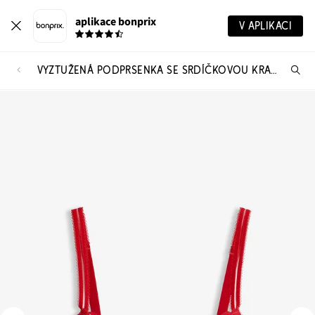
aplikace bonprix
V APLIKACI
VYZTUŽENÁ PODPRSENKA SE SRDÍČKOVOU KRAJKOU
Hl
vý