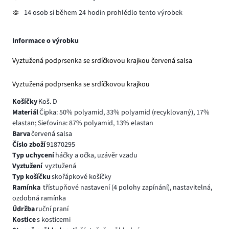
14 osob si během 24 hodin prohlédlo tento výrobek
Informace o výrobku
Vyztužená podprsenka se srdíčkovou krajkou červená salsa
Vyztužená podprsenka se srdíčkovou krajkou
Košíčky
Koš. D
Materiál
Čipka: 50% polyamid, 33% polyamid (recyklovaný), 17%
elastan; Sieťovina: 87% polyamid, 13% elastan
Barva
červená salsa
Číslo zboží
91870295
Typ uchycení
háčky a očka, uzávěr vzadu
Vyztužení
vyztužená
Typ košíčku
skořápkové košíčky
Ramínka
třístupňové nastavení (4 polohy zapínání), nastavitelná,
ozdobná ramínka
Údržba
ruční praní
Kostice
s kosticemi