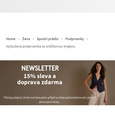
Home
Žena
Spodní prádlo
Podprsenky
Vyztužená podprsenka se srdíčkovou krajkou
NEWSLETTER
15% sleva a
doprava zdarma
*Kód je platný 14 dní od data jeho přijetí a nelze jej kombinovat s jinými
slevovými kódy.