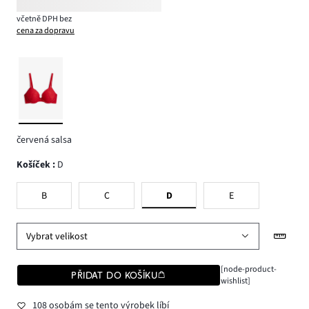
včetně DPH bez
cena za dopravu
červená salsa
Košíček
:
D
B
C
D
E
Vybrat velikost
[node-product-
PŘIDAT DO KOŠÍKU
wishlist]
108 osobám se tento výrobek líbí