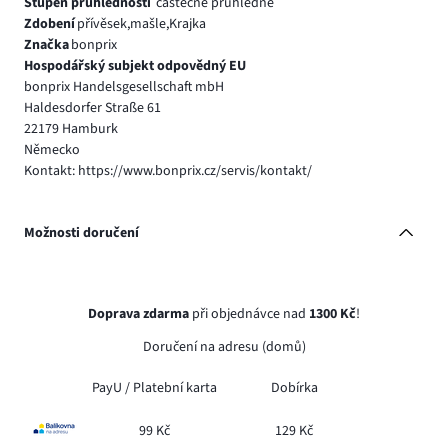
Stupeň průhlednosti
částečně průhledné
Zdobení
přívěsek,mašle,Krajka
Značka
bonprix
Hospodářský subjekt odpovědný EU
bonprix Handelsgesellschaft mbH
Haldesdorfer Straße 61
22179 Hamburk
Německo
Kontakt: https://www.bonprix.cz/servis/kontakt/
Možnosti doručení
Doprava zdarma
při objednávce nad
1300 Kč
!
Doručení na adresu (domů)
PayU /
Platební karta
Dobírka
99 Kč
129 Kč