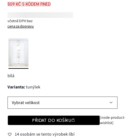
509 Kč s kódem FINED
včetně DPH bez
cena za dopravu
bílá
varianta
:
tunýlek
Vybrat velikost
[node-product-
PŘIDAT DO KOŠÍKU
wishlist]
14 osobám se tento výrobek líbí