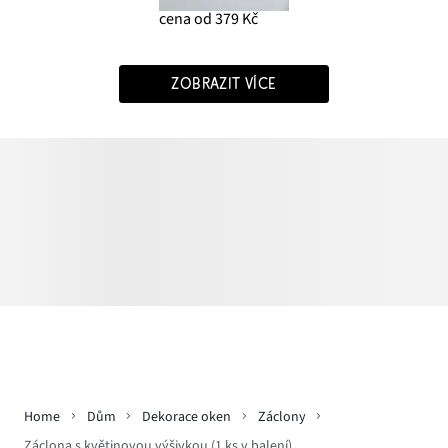
cena od 379 Kč
ZOBRAZIT VÍCE
Home
Dům
Dekorace oken
Záclony
Záclona s květinovou výšivkou (1 ks v balení)