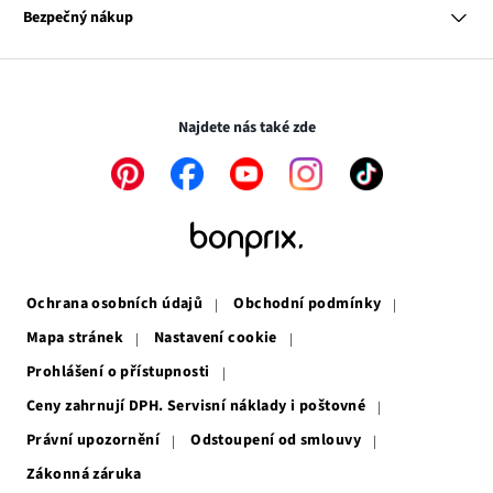
se
Odkaz
Naše zodpovědnost
Bezpečný nákup
otevře
se
Média
v
otevře
novém
v
Transakce a platby jsou zabezpečeny pomocí připojení SSL.
okně
novém
okně
Najdete nás také zde
Odkaz
Odkaz
Odkaz
Odkaz
Odkaz
se
se
se
se
se
otevře
otevře
otevře
otevře
otevře
v
v
v
v
v
novém
novém
novém
novém
novém
okně
okně
okně
okně
okně
Ochrana osobních údajů
Obchodní podmínky
Mapa stránek
Nastavení cookie
Prohlášení o přístupnosti
Ceny zahrnují DPH. Servisní náklady i poštovné
Právní upozornění
Odstoupení od smlouvy
Zákonná záruka
Odkaz