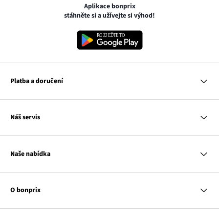
Aplikace bonprix
stáhněte si a užívejte si výhod!
Platba a doručení
MasterCard
Náš servis
VISA
Google pay
Otázky a odpovědi
Apple pay
Doručení a platby
Naše nabídka
PayU
Vrácení a reklamace
Platba na dobírku
Tabulky velikostí
Žena
Balikovna
Klub bonprix
Muž
Zasilkovna
Katalog
O bonprix
Dítě
Kontakt
Dům
Hodnocení výrobků
Odkaz
O nás
Mapa tagů