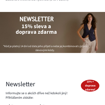
NEWSLETTER
15% sleva a
doprava zdarma
*Kód je platný 14 dní od data jeho přijetí a nelze jej kombinovat s jinými
slevovými kódy.
Newsletter
15% +
doprava
zdarma*
Informujte se o akcích dříve než kdokoli jiný!
Přihlášením získáte: