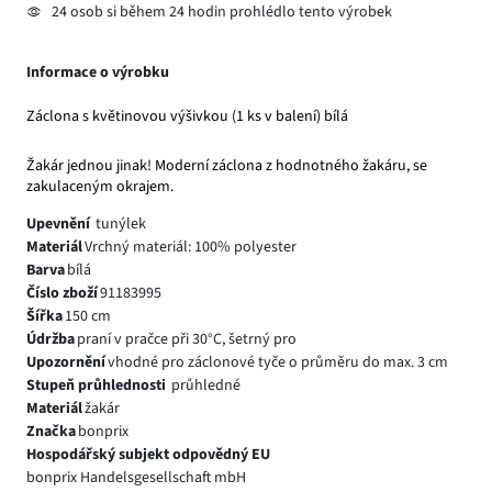
24 osob si během 24 hodin prohlédlo tento výrobek
Informace o výrobku
Záclona s květinovou výšivkou (1 ks v balení) bílá
Žakár jednou jinak! Moderní záclona z hodnotného žakáru, se
zakulaceným okrajem.
Upevnění
tunýlek
Materiál
Vrchný materiál: 100% polyester
Barva
bílá
Číslo zboží
91183995
Šířka
150 cm
Údržba
praní v pračce při 30°C, šetrný pro
Upozornění
vhodné pro záclonové tyče o průměru do max. 3 cm
Stupeň průhlednosti
průhledné
Materiál
žakár
Značka
bonprix
Hospodářský subjekt odpovědný EU
bonprix Handelsgesellschaft mbH