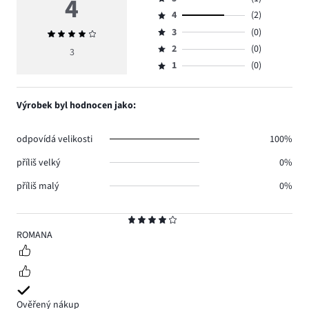
4
Hodnocení
4
(2)
5,
Hodnocení
počet
3
(0)
Průměrné
4,
Hodnocení
hlasů
hodnocení
počet
2
(0)
3,
3
Hodnocení
1.
4
hlasů
počet
1
(0)
2,
Hodnocení
2.
hlasů
počet
1,
0.
hlasů
počet
Výrobek byl hodnocen jako:
0.
hlasů
0.
odpovídá velikosti
100%
příliš velký
0%
příliš malý
0%
Hodnocení
4
ROMANA
Ověřený nákup