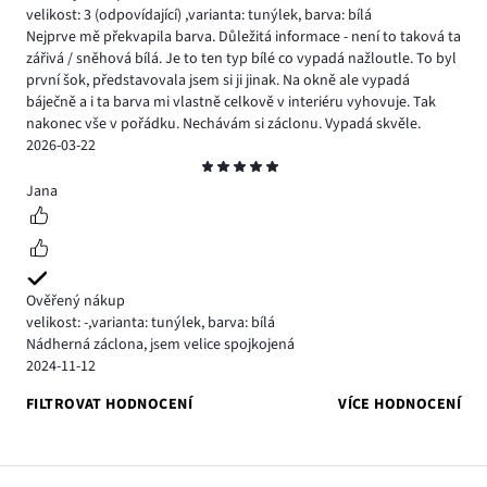
velikost: 3
(odpovídající)
,
varianta: tunýlek,
barva: bílá
Nejprve mě překvapila barva. Důležitá informace - není to taková ta
zářivá / sněhová bílá. Je to ten typ bílé co vypadá nažloutle. To byl
první šok, představovala jsem si ji jinak. Na okně ale vypadá
báječně a i ta barva mi vlastně celkově v interiéru vyhovuje. Tak
nakonec vše v pořádku. Nechávám si záclonu. Vypadá skvěle.
2026-03-22
Hodnocení
5
Jana
Ověřený nákup
velikost: -
,
varianta: tunýlek,
barva: bílá
Nádherná záclona, jsem velice spojkojená
2024-11-12
FILTROVAT HODNOCENÍ
VÍCE HODNOCENÍ