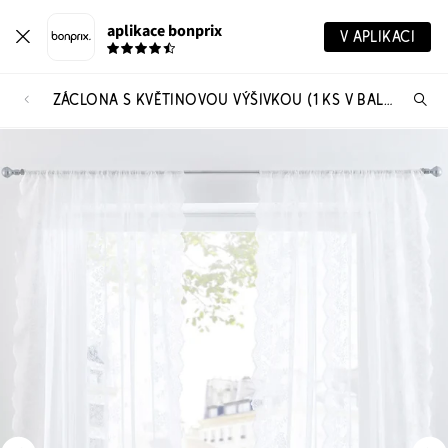
aplikace bonprix
V APLIKACI
ZÁCLONA S KVĚTINOVOU VÝŠIVKOU (1 KS V BALENÍ)
Hl
vý