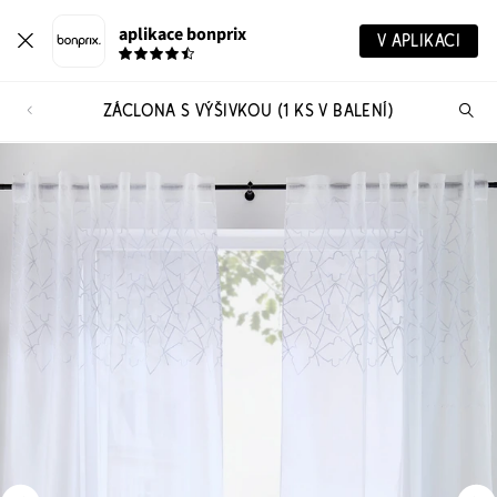
aplikace bonprix
V APLIKACI
ZÁCLONA S VÝŠIVKOU (1 KS V BALENÍ)
Hl
vý