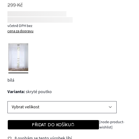
299 Kč
včetně DPH bez
cena za dopravu
bílá
varianta
:
skryté poutko
Vybrat velikost
[node-product-
PŘIDAT DO KOŠÍKU
wishlist]
8 osobám se tento výrobek líbí