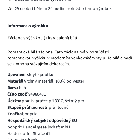
29 osob si během 24 hodin prohlédlo tento výrobek
Informace o výrobku
Záclona s výšivkou (1 ks v balení) bílá
Romantická bílá záclona. Tato záclona má v horní části
romantickou výšivku v moderním venkovském stylu. Je bílá a hodí
se k mnoha stávajícím dekoracím.
Upevnění
skryté poutko
Materiál
Vrchný materiál: 100% polyester
Barva
bílá
Číslo zboží
94980481
Údržba
praní v pračce při 30°C, šetrný pro
Stupeň průhlednosti
průhledné
Značka
bonprix
Hospodářský subjekt odpovědný EU
bonprix Handelsgesellschaft mbH
Haldesdorfer Straße 61