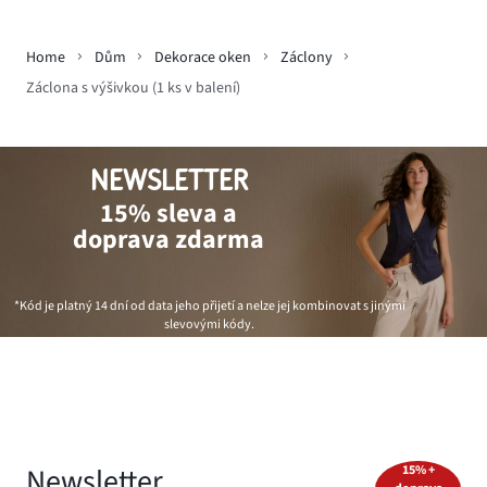
Home
Dům
Dekorace oken
Záclony
Záclona s výšivkou (1 ks v balení)
NEWSLETTER
15% sleva a
doprava zdarma
*Kód je platný 14 dní od data jeho přijetí a nelze jej kombinovat s jinými
slevovými kódy.
Newsletter
15% +