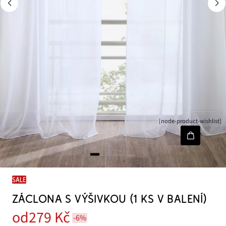
[node-product-wishlist]
SALE
ZÁCLONA S VÝŠIVKOU (1 KS V BALENÍ)
od
279 Kč
-6%