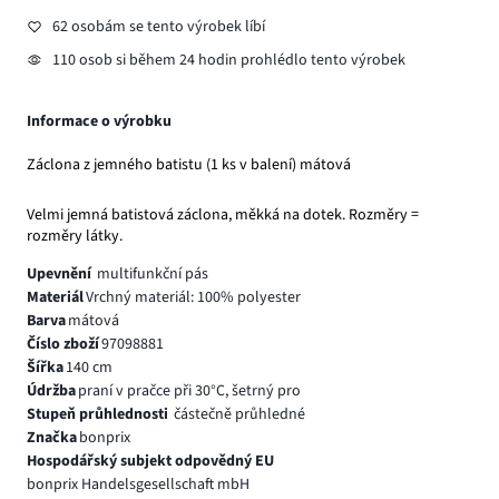
62 osobám se tento výrobek líbí
110 osob si během 24 hodin prohlédlo tento výrobek
Informace o výrobku
Záclona z jemného batistu (1 ks v balení) mátová
Velmi jemná batistová záclona, měkká na dotek. Rozměry =
rozměry látky.
Upevnění
multifunkční pás
Materiál
Vrchný materiál: 100% polyester
Barva
mátová
Číslo zboží
97098881
Šířka
140 cm
Údržba
praní v pračce při 30°C, šetrný pro
Stupeň průhlednosti
částečně průhledné
Značka
bonprix
Hospodářský subjekt odpovědný EU
bonprix Handelsgesellschaft mbH