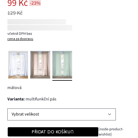
99 Kč
-23%
129 Kč
včetně DPH bez
cena za dopravu
mátová
varianta
:
multifunkční pás
Vybrat velikost
[node-product-
PŘIDAT DO KOŠÍKU
wishlist]