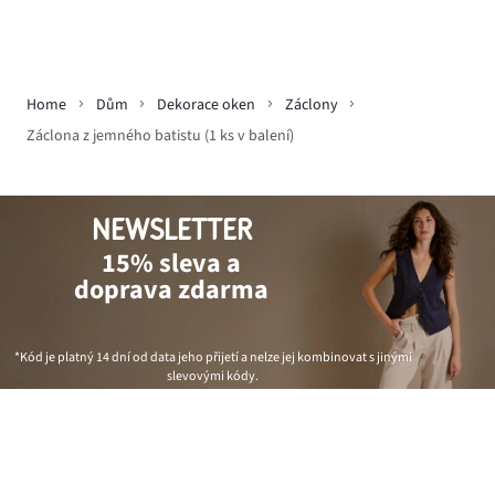
Home
Dům
Dekorace oken
Záclony
Záclona z jemného batistu (1 ks v balení)
NEWSLETTER
15% sleva a
doprava zdarma
*Kód je platný 14 dní od data jeho přijetí a nelze jej kombinovat s jinými
slevovými kódy.