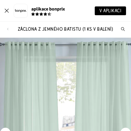
aplikace bonprix
V APLIKACI
ZÁCLONA Z JEMNÉHO BATISTU (1 KS V BALENÍ)
Hl
vý