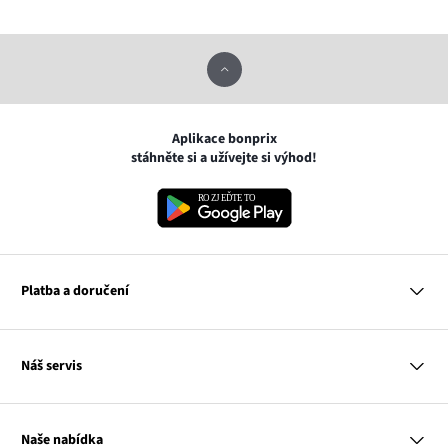
Aplikace bonprix
stáhněte si a užívejte si výhod!
Platba a doručení
MasterCard
Náš servis
VISA
Google pay
Otázky a odpovědi
Apple pay
Doručení a platby
Naše nabídka
PayU