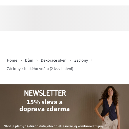
Home
Dům
Dekorace oken
Záclony
Záclony z lehkého voálu (2 ks v balení)
NEWSLETTER
15% sleva a
doprava zdarma
*Kód je platný 14 dní od data jeho přijetí a nelze jej kombinovat s jinými