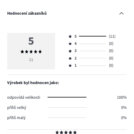
Hodnocení zákazníků
5
5
(11)
Hodnocení
4
(0)
5,
Hodnocení
počet
3
(0)
Průměrné
4,
Hodnocení
hlasů
hodnocení
počet
2
(0)
3,
11
Hodnocení
11.
5
hlasů
počet
1
(0)
2,
Hodnocení
0.
hlasů
počet
1,
0.
hlasů
počet
Výrobek byl hodnocen jako:
0.
hlasů
0.
odpovídá velikosti
100%
příliš velký
0%
příliš malý
0%
Hodnocení