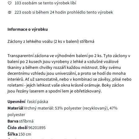
103 osobám se tento výrobek líbí
223 osob si během 24 hodin prohlédlo tento výrobek
Informace o výrobku
Záclony z lehkého voálu (2 ks v balení) stříbrná
Transparentní záclona ve výhodném balení po 2 ks. Tyto záclony v
balení po 2 kusech jsou vyrobeny z lehké a vzdušné voálové
tkaniny a během chvilky rozzáří každou místnost. Díky svému
decentnímu vzhledu jsou univerzální, a proto se hodí do mnoha
interiérů. Ať už samostatně, nebo v kombinaci se závěsy, plisé nebo
roletami - jejich lehkost vaše okna krásně orámuje. Boky záclon
jsou řezány laserem a spodní lem je obřetízkovaný.
Upevnění
řasící páska
Materiál
Vrchný materiál: 53% polyester (recyklovaný), 47%
polyester
Barva
stříbrná
Číslo zboží
96201895
Šířka
150 cm