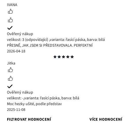
5
IVANA
Ověřený nákup
velikost: 3
(odpovídající)
,
varianta: řasící páska,
barva: bílá
PŘESNĚ, JAK JSEM SI PŘEDSTAVOVALA. PERFEKTNÍ
2026-04-18
Hodnocení
5
Jitka
Ověřený nákup
velikost: -
,
varianta: řasící páska,
barva: bílá
Moc hezky ušité, podle představ
2025-11-08
FILTROVAT HODNOCENÍ
VÍCE HODNOCENÍ