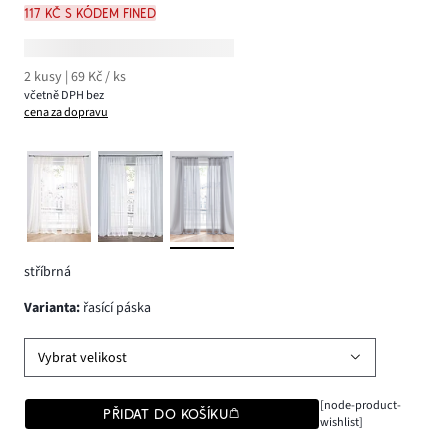
117 Kč s kódem FINED
2 kusy | 69 Kč / ks
včetně DPH bez
cena za dopravu
stříbrná
varianta
:
řasící páska
Vybrat velikost
[node-product-
PŘIDAT DO KOŠÍKU
wishlist]