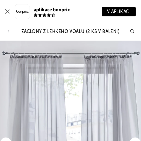
aplikace bonprix
V APLIKACI
ZÁCLONY Z LEHKÉHO VOÁLU (2 KS V BALENÍ)
Hl
vý