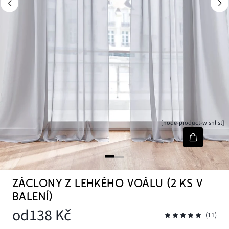
[node-product-wishlist]
ZÁCLONY Z LEHKÉHO VOÁLU (2 KS V
BALENÍ)
od
138 Kč
(11)