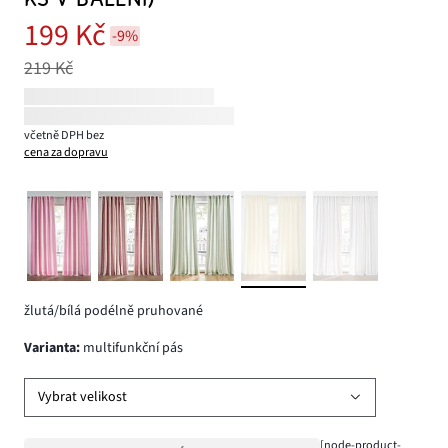
199 Kč
-9%
219 Kč
včetně DPH bez
cena za dopravu
žlutá/bílá podélně pruhované
varianta
:
multifunkční pás
Vybrat velikost
[node-product-