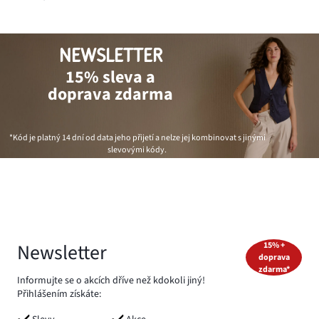
NEWSLETTER
15% sleva a
doprava zdarma
*Kód je platný 14 dní od data jeho přijetí a nelze jej kombinovat s jinými
slevovými kódy.
Newsletter
15% +
doprava
zdarma*
Informujte se o akcích dříve než kdokoli jiný!
Přihlášením získáte: