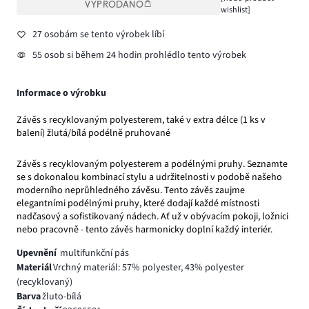
VYPRODÁNO
wishlist]
27 osobám se tento výrobek líbí
55 osob si během 24 hodin prohlédlo tento výrobek
Informace o výrobku
Závěs s recyklovaným polyesterem, také v extra délce (1 ks v
balení) žlutá/bílá podélně pruhované
Závěs s recyklovaným polyesterem a podélnými pruhy. Seznamte
se s dokonalou kombinací stylu a udržitelnosti v podobě našeho
moderního neprůhledného závěsu. Tento závěs zaujme
elegantními podélnými pruhy, které dodají každé místnosti
nadčasový a sofistikovaný nádech. Ať už v obývacím pokoji, ložnici
nebo pracovně - tento závěs harmonicky doplní každý interiér.
Upevnění
multifunkční pás
Materiál
Vrchný materiál: 57% polyester, 43% polyester
(recyklovaný)
Barva
žluto-bílá