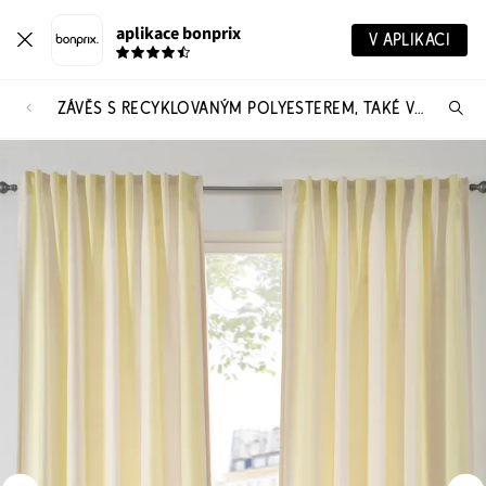
aplikace bonprix
V APLIKACI
ZÁVĚS S RECYKLOVANÝM POLYESTEREM, TAKÉ V EXTRA DÉLCE (1 KS V BALENÍ)
Hl
vý