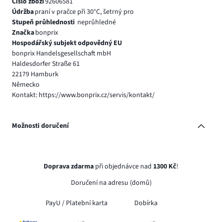
Číslo zboží
92606581
Údržba
praní v pračce při 30°C, šetrný pro
Stupeň průhlednosti
neprůhledné
Značka
bonprix
Hospodářský subjekt odpovědný EU
bonprix Handelsgesellschaft mbH
Haldesdorfer Straße 61
22179 Hamburk
Německo
Kontakt: https://www.bonprix.cz/servis/kontakt/
Možnosti doručení
Doprava zdarma
při objednávce nad
1300 Kč
!
Doručení na adresu (domů)
PayU /
Platební karta
Dobírka