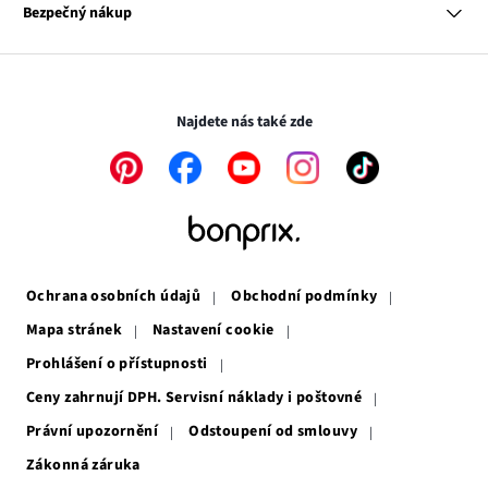
se
Odkaz
Naše zodpovědnost
Bezpečný nákup
otevře
se
Média
v
otevře
novém
v
Transakce a platby jsou zabezpečeny pomocí připojení SSL.
okně
novém
okně
Najdete nás také zde
Odkaz
Odkaz
Odkaz
Odkaz
Odkaz
se
se
se
se
se
otevře
otevře
otevře
otevře
otevře
v
v
v
v
v
novém
novém
novém
novém
novém
okně
okně
okně
okně
okně
Ochrana osobních údajů
Obchodní podmínky
Mapa stránek
Nastavení cookie
Prohlášení o přístupnosti
Ceny zahrnují DPH. Servisní náklady i poštovné
Právní upozornění
Odstoupení od smlouvy
Zákonná záruka
Odkaz