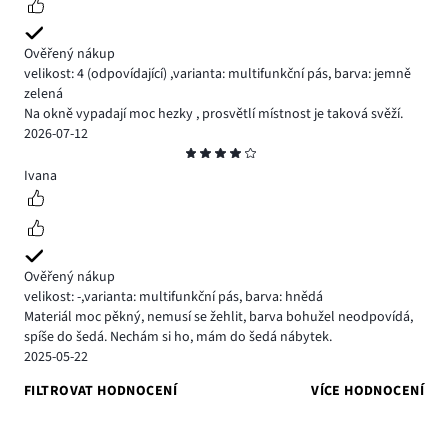
Ověřený nákup
velikost: 4
(odpovídající)
,
varianta: multifunkční pás,
barva: jemně
zelená
Na okně vypadají moc hezky , prosvětlí místnost je taková svěží.
2026-07-12
Hodnocení
4
Ivana
Ověřený nákup
velikost: -
,
varianta: multifunkční pás,
barva: hnědá
Materiál moc pěkný, nemusí se žehlit, barva bohužel neodpovídá,
spíše do šedá. Nechám si ho, mám do šedá nábytek.
2025-05-22
FILTROVAT HODNOCENÍ
VÍCE HODNOCENÍ