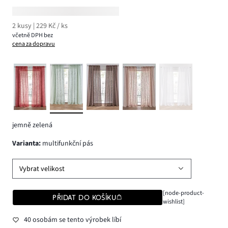
2 kusy | 229 Kč / ks
včetně DPH bez
cena za dopravu
jemně zelená
varianta
:
multifunkční pás
Vybrat velikost
[node-product-
PŘIDAT DO KOŠÍKU
wishlist]
40 osobám se tento výrobek líbí