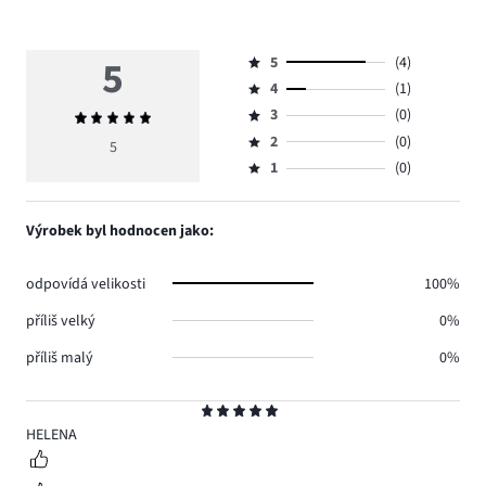
5
5
(4)
Hodnocení
4
(1)
5,
Hodnocení
počet
3
(0)
Průměrné
4,
Hodnocení
hlasů
hodnocení
počet
2
(0)
3,
5
Hodnocení
4.
5
hlasů
počet
1
(0)
2,
Hodnocení
1.
hlasů
počet
1,
0.
hlasů
počet
Výrobek byl hodnocen jako:
0.
hlasů
0.
odpovídá velikosti
100%
příliš velký
0%
příliš malý
0%
Hodnocení
5
HELENA