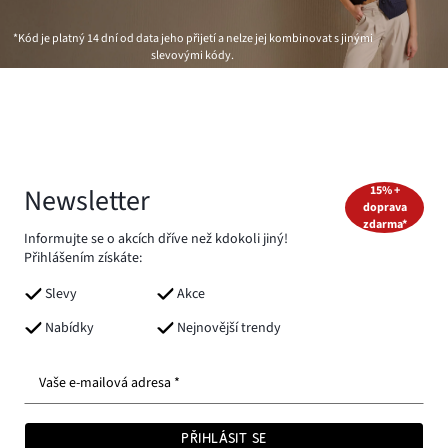
*Kód je platný 14 dní od data jeho přijetí a nelze jej kombinovat s jinými
slevovými kódy.
Newsletter
15% +
doprava
zdarma*
Informujte se o akcích dříve než kdokoli jiný!
Přihlášením získáte:
Slevy
Akce
Nabídky
Nejnovější trendy
Vaše e-mailová adresa *
PŘIHLÁSIT SE