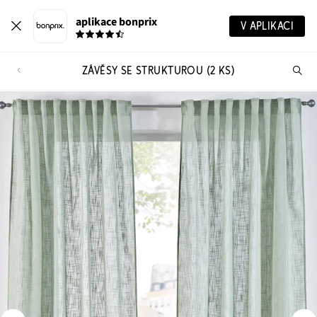
aplikace bonprix
V APLIKACI
ZÁVĚSY SE STRUKTUROU (2 KS)
Hl
vý