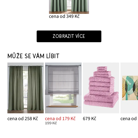
cena od 349 Kč
ZOBRAZIT VÍCE
MŮŽE SE VÁM LÍBIT
cena od 258 Kč
cena od 179 Kč
679 Kč
cena od 
199 Kč