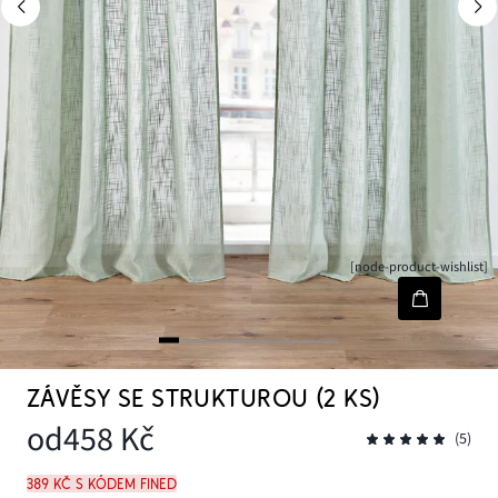
[node-product-wishlist]
ZÁVĚSY SE STRUKTUROU (2 KS)
od
458 Kč
(5)
389 Kč s kódem FINED