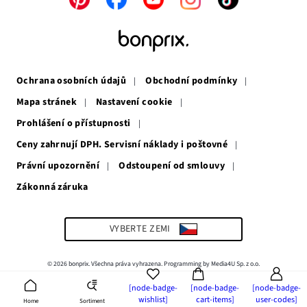
Odkaz
Odkaz
Odkaz
Odkaz
Odkaz
se
se
se
se
se
otevře
otevře
otevře
otevře
otevře
v
v
v
v
v
novém
novém
novém
novém
novém
okně
okně
okně
okně
okně
Ochrana osobních údajů
Obchodní podmínky
Mapa stránek
Nastavení cookie
Prohlášení o přístupnosti
Ceny zahrnují DPH. Servisní náklady i poštovné
Právní upozornění
Odstoupení od smlouvy
Zákonná záruka
Odkaz
se
otevře
v
VYBERTE ZEMI
novém
okně
© 2026 bonprix. Všechna práva vyhrazena. Programming by Media4U Sp. z o.o.
[node-badge-
[node-badge-
[node-badge-
wishlist]
cart-items]
user-codes]
Sortiment
Home