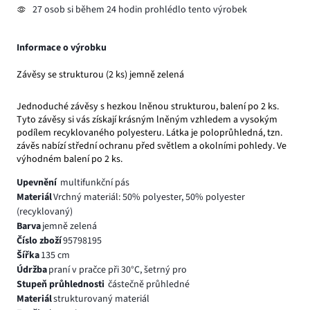
27 osob si během 24 hodin prohlédlo tento výrobek
Informace o výrobku
Závěsy se strukturou (2 ks) jemně zelená
Jednoduché závěsy s hezkou lněnou strukturou, balení po 2 ks.
Tyto závěsy si vás získají krásným lněným vzhledem a vysokým
podílem recyklovaného polyesteru. Látka je poloprůhledná, tzn.
závěs nabízí střední ochranu před světlem a okolními pohledy. Ve
výhodném balení po 2 ks.
Upevnění
multifunkční pás
Materiál
Vrchný materiál: 50% polyester, 50% polyester
(recyklovaný)
Barva
jemně zelená
Číslo zboží
95798195
Šířka
135 cm
Údržba
praní v pračce při 30°C, šetrný pro
Stupeň průhlednosti
částečně průhledné
Materiál
strukturovaný materiál