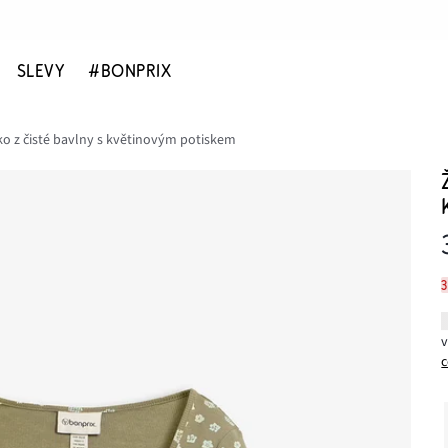
SLEVY
#BONPRIX
ko z čisté bavlny s květinovým potiskem
c