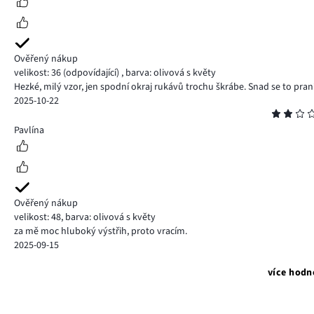
Ověřený nákup
velikost: 36
(odpovídající)
,
barva: olivová s květy
Hezké, milý vzor, jen spodní okraj rukávů trochu škrábe. Snad se to pra
2025-10-22
Hodnocení
2
Pavlína
Ověřený nákup
velikost: 48
,
barva: olivová s květy
za mě moc hluboký výstřih, proto vracím.
2025-09-15
více hodn