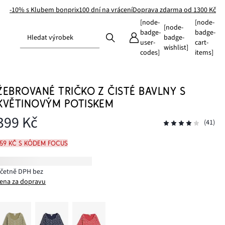
-10% s Klubem bonprix
100 dní na vrácení
Doprava zdarma od 1300 Kč
[node-
[node-
[node-
badge-
badge-
Hledat výrobek
badge-
user-
cart-
wishlist]
codes]
items]
ŽEBROVANÉ TRIČKO Z ČISTÉ BAVLNY S
KVĚTINOVÝM POTISKEM
399 Kč
(41)
359 Kč s kódem FOCUS
včetně DPH bez
ena za dopravu