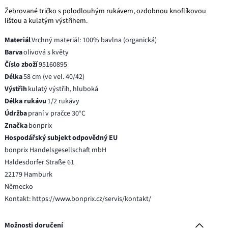
Žebrované tričko s polodlouhým rukávem, ozdobnou knoflíkovou
lištou a kulatým výstřihem.
Materiál
Vrchný materiál: 100% bavlna (organická)
Barva
olivová s květy
Číslo zboží
95160895
Délka
58 cm (ve vel. 40/42)
Výstřih
kulatý výstřih, hluboká
Délka rukávu
1/2 rukávy
Údržba
praní v pračce 30°C
Značka
bonprix
Hospodářský subjekt odpovědný EU
bonprix Handelsgesellschaft mbH
Haldesdorfer Straße 61
22179 Hamburk
Německo
Kontakt: https://www.bonprix.cz/servis/kontakt/
Možnosti doručení