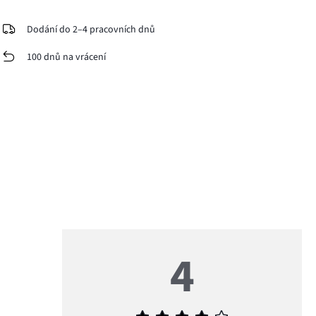
Dodání do 2–4 pracovních dnů
100 dnů na vrácení
4