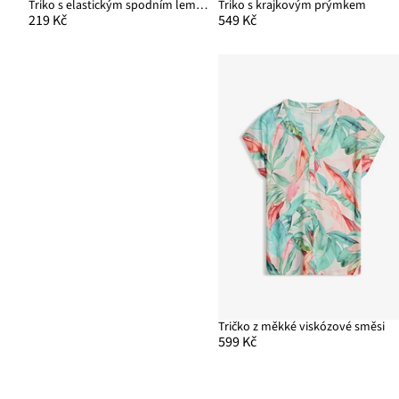
Triko s elastickým spodním lemem
Triko s krajkovým prýmkem
219 Kč
549 Kč
Tričko z měkké viskózové směsi
599 Kč