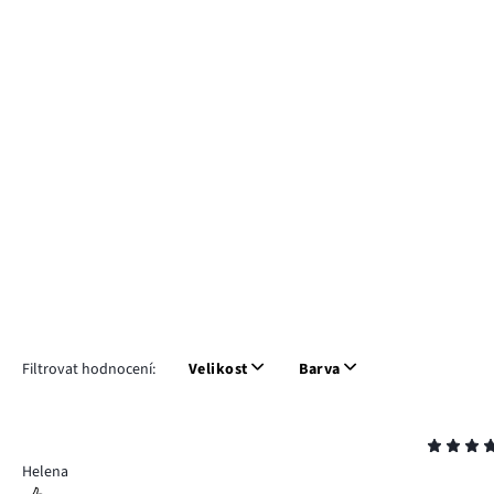
Filtrovat hodnocení:
Velikost
Barva
Hodnocení
4
Helena