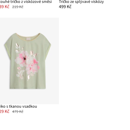
louhé tričko z viskózové směsi
Tričko ze splývavé viskózy
39 Kč
499 Kč
219 Kč
riko s tkanou vsadkou
29 Kč
479 Kč