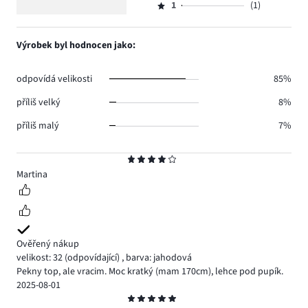
5
hlasů
počet
1
(1)
2,
Hodnocení
21.
hlasů
počet
1,
3.
hlasů
počet
Výrobek byl hodnocen jako:
3.
hlasů
1.
odpovídá velikosti
85%
příliš velký
8%
příliš malý
7%
Hodnocení
4
Martina
Ověřený nákup
velikost: 32
(odpovídající)
,
barva: jahodová
Pekny top, ale vracim. Moc kratký (mam 170cm), lehce pod pupík.
2025-08-01
Hodnocení