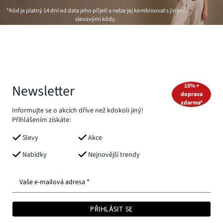
*Kód je platný 14 dní od data jeho přijetí a nelze jej kombinovat s jinými
slevovými kódy.
Newsletter
15% +
doprava
zdarma*
Informujte se o akcích dříve než kdokoli jiný!
Přihlášením získáte:
Slevy
Akce
Nabídky
Nejnovější trendy
Vaše e-mailová adresa *
PŘIHLÁSIT SE