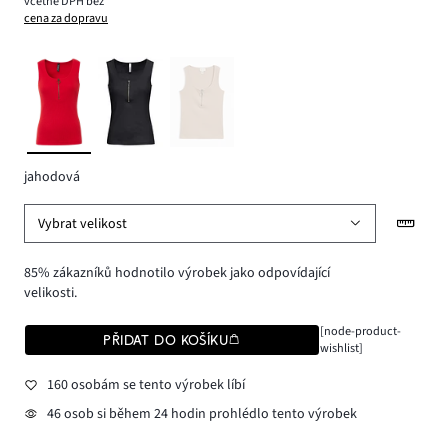
včetně DPH bez
cena za dopravu
jahodová
Vybrat velikost
85% zákazníků hodnotilo výrobek jako odpovídající
velikosti.
[node-product-
PŘIDAT DO KOŠÍKU
wishlist]
160 osobám se tento výrobek líbí
46 osob si během 24 hodin prohlédlo tento výrobek