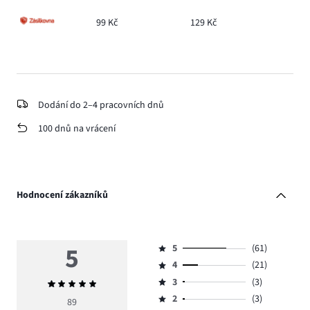
99 Kč
129 Kč
Dodání do 2–4 pracovních dnů
100 dnů na vrácení
Hodnocení zákazníků
5
5
(61)
Hodnocení
4
(21)
5,
Hodnocení
počet
3
(3)
Průměrné
4,
Hodnocení
hlasů
hodnocení
počet
2
(3)
3,
89
Hodnocení
61.