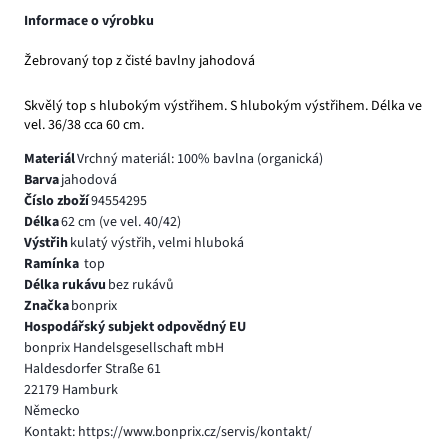
Informace o výrobku
Žebrovaný top z čisté bavlny jahodová
Skvělý top s hlubokým výstřihem. S hlubokým výstřihem. Délka ve
vel. 36/38 cca 60 cm.
Materiál
Vrchný materiál: 100% bavlna (organická)
Barva
jahodová
Číslo zboží
94554295
Délka
62 cm (ve vel. 40/42)
Výstřih
kulatý výstřih, velmi hluboká
Ramínka
top
Délka rukávu
bez rukávů
Značka
bonprix
Hospodářský subjekt odpovědný EU
bonprix Handelsgesellschaft mbH
Haldesdorfer Straße 61
22179 Hamburk
Německo
Kontakt: https://www.bonprix.cz/servis/kontakt/