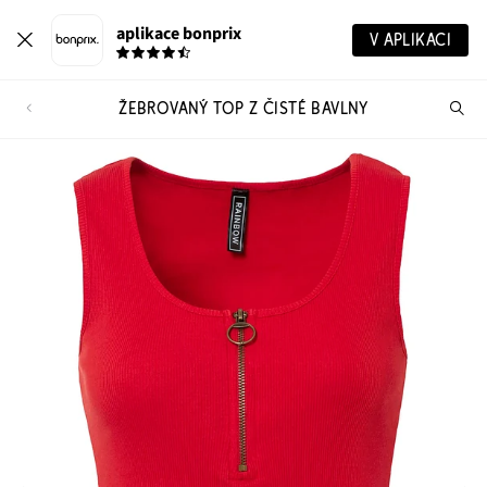
aplikace bonprix
V APLIKACI
ŽEBROVANÝ TOP Z ČISTÉ BAVLNY
Hl
vý