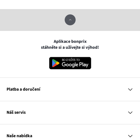
Aplikace bonprix
stáhněte si a užívejte si výhod!
Platba a doručení
MasterCard
Náš servis
VISA
Google pay
Otázky a odpovědi
Apple pay
Doručení a platby
Naše nabídka
PayU
Vrácení a reklamace