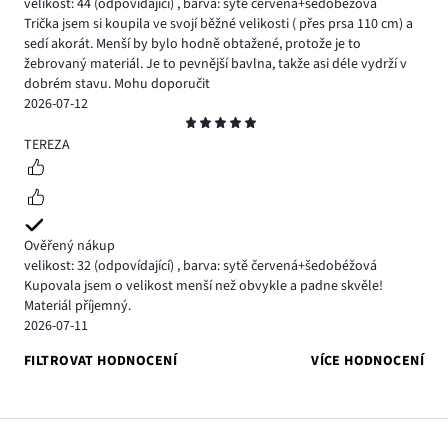
velikost: 44
(odpovídající)
,
barva: sytě červená+šedobéžová
Trička jsem si koupila ve svojí běžné velikosti ( přes prsa 110 cm) a
sedí akorát. Menší by bylo hodně obtažené, protože je to
žebrovaný materiál. Je to pevnější bavlna, takže asi déle vydrží v
dobrém stavu. Mohu doporučit
2026-07-12
Hodnocení
5
TEREZA
Ověřený nákup
velikost: 32
(odpovídající)
,
barva: sytě červená+šedobéžová
Kupovala jsem o velikost menší než obvykle a padne skvěle!
Materiál příjemný.
2026-07-11
FILTROVAT HODNOCENÍ
VÍCE HODNOCENÍ