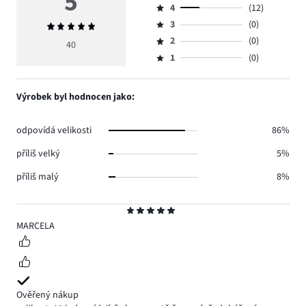
5
4
(12)
5,
Hodnocení
počet
3
(0)
Průměrné
4,
Hodnocení
hlasů
hodnocení
počet
2
(0)
3,
40
Hodnocení
28.
5
hlasů
počet
1
(0)
2,
Hodnocení
12.
hlasů
počet
1,
0.
hlasů
počet
Výrobek byl hodnocen jako:
0.
hlasů
0.
odpovídá velikosti
86%
příliš velký
5%
příliš malý
8%
Hodnocení
5
MARCELA
Ověřený nákup