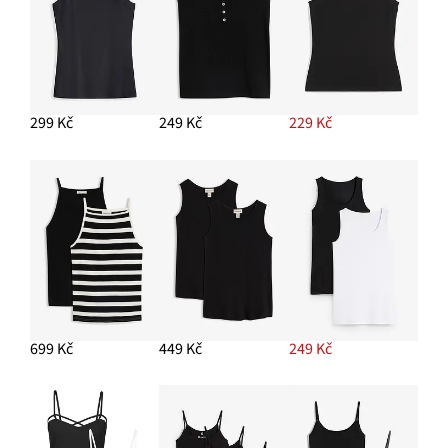
329 Kč
-17%
PŘIDAT DO KOŠÍKU
Sada prstenů s různými designy (8 ks)
329 Kč
299 Kč
249 Kč
229 Kč
PŘIDAT DO KOŠÍKU
Strečové džíny Wide Leg, Mid Waist
599 Kč
PŘIDAT DO KOŠÍKU
699 Kč
449 Kč
249 Kč