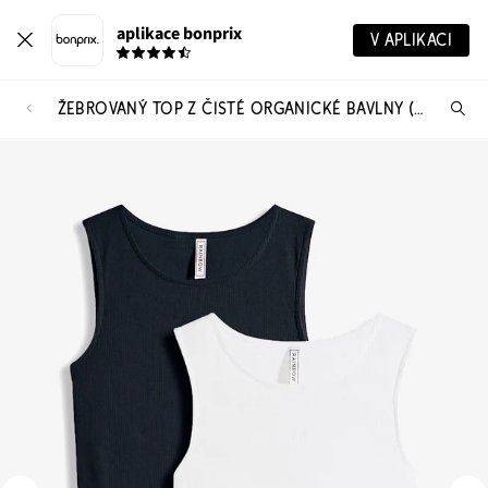
aplikace bonprix
V APLIKACI
ŽEBROVANÝ TOP Z ČISTÉ ORGANICKÉ BAVLNY (2 KS V BALENÍ)
Hl
vý