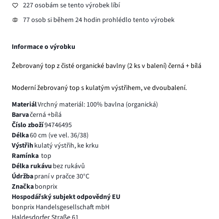
227 osobám se tento výrobek líbí
77 osob si během 24 hodin prohlédlo tento výrobek
Informace o výrobku
Žebrovaný top z čisté organické bavlny (2 ks v balení) černá + bílá
Moderní žebrovaný top s kulatým výstřihem, ve dvoubalení.
Materiál
Vrchný materiál: 100% bavlna (organická)
Barva
černá +bílá
Číslo zboží
94746495
Délka
60 cm (ve vel. 36/38)
Výstřih
kulatý výstřih, ke krku
Ramínka
top
Délka rukávu
bez rukávů
Údržba
praní v pračce 30°C
Značka
bonprix
Hospodářský subjekt odpovědný EU
bonprix Handelsgesellschaft mbH
Haldesdorfer Straße 61