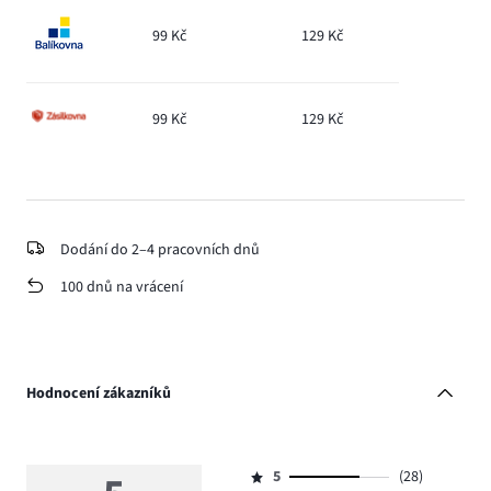
99 Kč
129 Kč
99 Kč
129 Kč
Dodání do 2–4 pracovních dnů
100 dnů na vrácení
Hodnocení zákazníků
5
(28)
Hodnocení