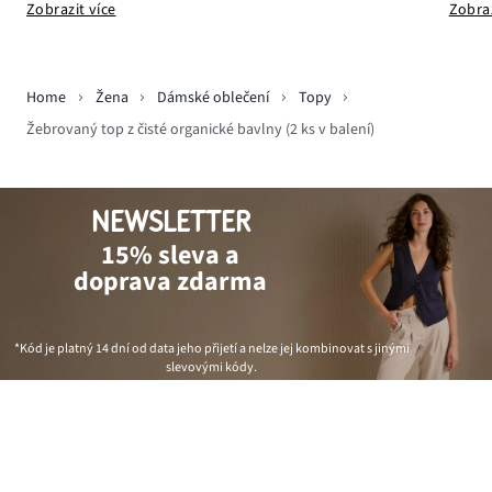
Zobraz
Zobrazit více
Home
Žena
Dámské oblečení
Topy
Žebrovaný top z čisté organické bavlny (2 ks v balení)
NEWSLETTER
15% sleva a
doprava zdarma
*Kód je platný 14 dní od data jeho přijetí a nelze jej kombinovat s jinými
slevovými kódy.