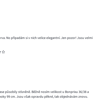
barva. No připadám si v nich velice elegantní. Jen pozor! Jsou velmi
pase působily stísněně. Běžně nosím velikost u Bonprixu 36/38 a
 boky 99 cm. Jsou však opravdu pěkné, tak objednávám znovu.