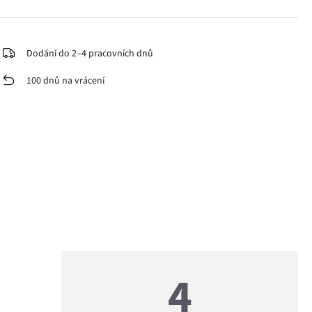
Dodání do 2–4 pracovních dnů
100 dnů na vrácení
4