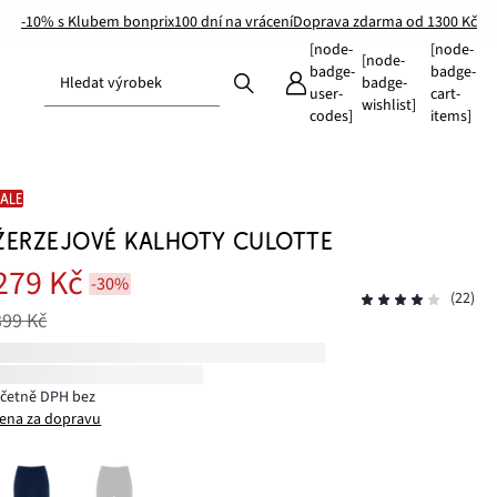
-10% s Klubem bonprix
100 dní na vrácení
Doprava zdarma od 1300 Kč
[node-
[node-
[node-
badge-
badge-
Hledat výrobek
badge-
user-
cart-
wishlist]
codes]
items]
SALE
ŽERZEJOVÉ KALHOTY CULOTTE
279 Kč
-30%
(22)
399 Kč
včetně DPH bez
ena za dopravu