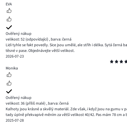
5
EVA
Ověřený nákup
velikost: 52
(odpovídající)
,
barva: černá
Lidi tyhle se fakt povedly. Sice jsou umělé, ale střih i délka. Sytá černá 
těsné v pase. Objednávejte větší velikost.
2026-07-23
Hodnocení
4
Monika
Ověřený nákup
velikost: 36
(příliš malé)
,
barva: černá
Kalhoty jsou krásné a skvělý materiál. Zde však, i když jsou na gumu v 
tady úplně překvapivě měním za větší velikost 40/42. Pas mám 78 cm a
2025-07-28