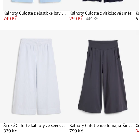
Kalhoty Culotte z elastické bavlněné směsi
Kalhoty Culotte z viskózové směsi
749 Kč
299 Kč
5
449 Kč
Široké Culotte kalhoty ze seersuckeru
Kalhoty Culotte na doma, se širokými nohavicemi
329 Kč
799 Kč
3