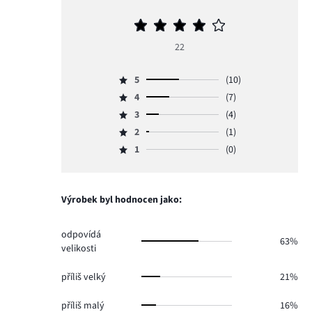
Průměrné
hodnocení
22
4
5
(10)
Hodnocení
4
(7)
5,
Hodnocení
počet
3
(4)
4,
Hodnocení
hlasů
počet
2
(1)
3,
Hodnocení
10.
hlasů
počet
1
(0)
2,
Hodnocení
7.
hlasů
počet
1,
4.
hlasů
počet
1.
hlasů
Výrobek byl hodnocen jako:
0.
odpovídá
63%
velikosti
příliš velký
21%
příliš malý
16%