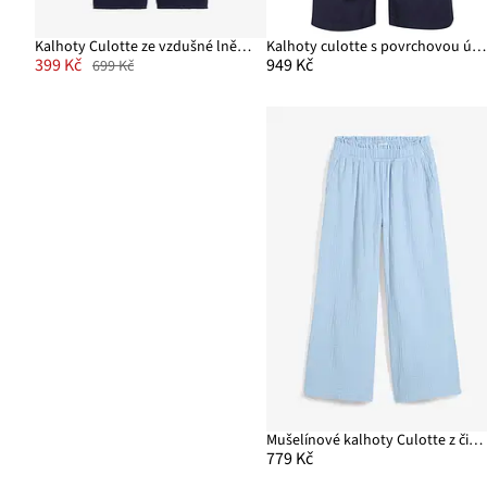
Kalhoty Culotte ze vzdušné lněné směsi
Kalhoty culotte s povrchovou úpravou Papertouch, z bavlněné směsi
399 Kč
949 Kč
699 Kč
Mušelínové kalhoty Culotte z čisté bavlny
779 Kč