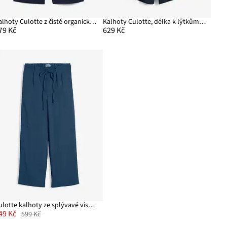
Kalhoty Culotte z čisté organické bavlny
Kalhoty Culotte, délka k lýtkům, z měkké viskózy
79 Kč
629 Kč
Culotte kalhoty ze splývavé viskózové směsi
49 Kč
599 Kč