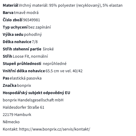
Materiál
Vrchný materiál: 95% polyester (recyklovaný), 5% elastan
Barva
tmavě modrá
Číslo zboží
96549981
Typ uchycení
bez zapínání
Výška sedu
pohodlný
Délka nohavice
7/8
Střih stehenní partie
široké
Střih
Loose Fit, normální
Stupeň průhlednosti
neprůhledné
Vnitřní délka nohavice
65.5 cm ve vel. 40/42
Pas
elastická pasovka
Značka
bonprix
Hospodářský subjekt odpovědný EU
bonprix Handelsgesellschaft mbH
Haldesdorfer Straße 61
22179 Hamburk
Německo
Kontakt: https://www.bonprix.cz/servis/kontakt/