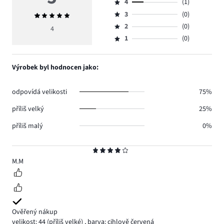
4
(1)
5,
Hodnocení
počet
3
(0)
Průměrné
4,
Hodnocení
hlasů
hodnocení
počet
2
(0)
3,
4
Hodnocení
3.
5
hlasů
počet
1
(0)
2,
Hodnocení
1.
hlasů
počet
1,
0.
hlasů
počet
Výrobek byl hodnocen jako:
0.
hlasů
0.
odpovídá velikosti
75%
příliš velký
25%
příliš malý
0%
Hodnocení
4
M.M
Ověřený nákup
velikost: 44
(příliš velké)
,
barva: cihlově červená