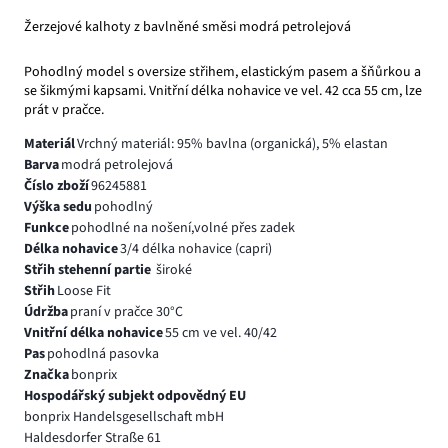
Žerzejové kalhoty z bavlněné směsi modrá petrolejová
Pohodlný model s oversize střihem, elastickým pasem a šňůrkou a
se šikmými kapsami. Vnitřní délka nohavice ve vel. 42 cca 55 cm, lze
prát v pračce.
Materiál
Vrchný materiál: 95% bavlna (organická), 5% elastan
Barva
modrá petrolejová
Číslo zboží
96245881
Výška sedu
pohodlný
Funkce
pohodlné na nošení,volné přes zadek
Délka nohavice
3/4 délka nohavice (capri)
Střih stehenní partie
široké
Střih
Loose Fit
Údržba
praní v pračce 30°C
Vnitřní délka nohavice
55 cm ve vel. 40/42
Pas
pohodlná pasovka
Značka
bonprix
Hospodářský subjekt odpovědný EU
bonprix Handelsgesellschaft mbH
Haldesdorfer Straße 61