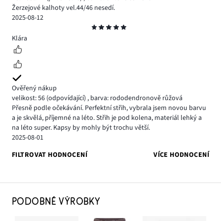
Žerzejové kalhoty vel.44/46 nesedí.
2025-08-12
Hodnocení
5
Klára
Ověřený nákup
velikost: 56
(odpovídající)
,
barva: rododendronově růžová
Přesně podle očekávání. Perfektní střih, vybrala jsem novou barvu
a je skvělá, příjemné na léto. Střih je pod kolena, materiál lehký a
na léto super. Kapsy by mohly být trochu větší.
2025-08-01
FILTROVAT HODNOCENÍ
VÍCE HODNOCENÍ
PODOBNÉ VÝROBKY