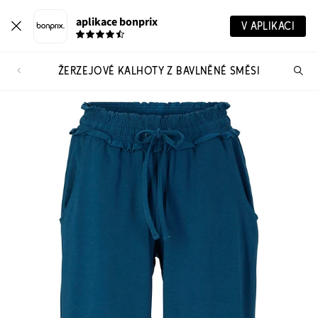
aplikace bonprix
V APLIKACI
ŽERZEJOVÉ KALHOTY Z BAVLNĚNÉ SMĚSI
Hl
vý