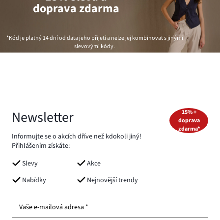
doprava zdarma
*Kód je platný 14 dní od data jeho přijetí a nelze jej kombinovat s jinými
slevovými kódy.
Newsletter
15% +
doprava
zdarma*
Informujte se o akcích dříve než kdokoli jiný!
Přihlášením získáte:
Slevy
Akce
Nabídky
Nejnovější trendy
Vaše e-mailová adresa *