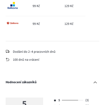
99 Kč
129 Kč
99 Kč
129 Kč
Dodání do 2–4 pracovních dnů
100 dnů na vrácení
Hodnocení zákazníků
5
5
(3)
Hodnocení