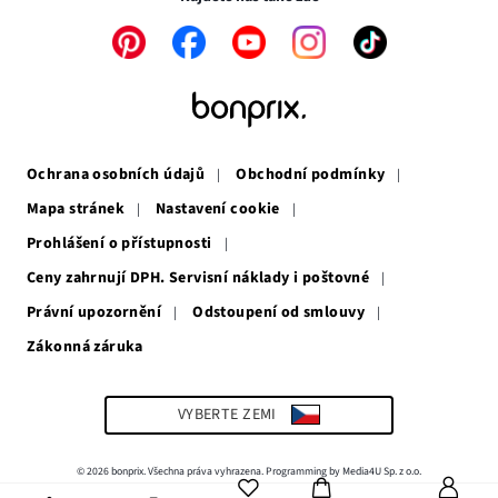
Odkaz
Odkaz
Odkaz
Odkaz
Odkaz
se
se
se
se
se
otevře
otevře
otevře
otevře
otevře
v
v
v
v
v
novém
novém
novém
novém
novém
okně
okně
okně
okně
okně
Ochrana osobních údajů
Obchodní podmínky
Mapa stránek
Nastavení cookie
Prohlášení o přístupnosti
Ceny zahrnují DPH. Servisní náklady i poštovné
Právní upozornění
Odstoupení od smlouvy
Zákonná záruka
Odkaz
se
otevře
v
VYBERTE ZEMI
novém
okně
© 2026 bonprix. Všechna práva vyhrazena. Programming by Media4U Sp. z o.o.