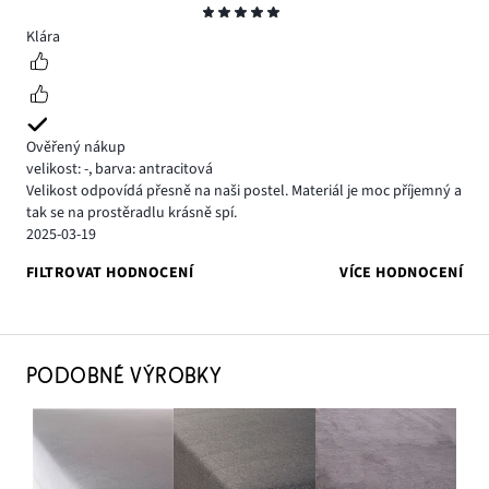
Hodnocení
5
Klára
Ověřený nákup
velikost: -
,
barva: antracitová
Velikost odpovídá přesně na naši postel. Materiál je moc příjemný a
tak se na prostěradlu krásně spí.
2025-03-19
FILTROVAT HODNOCENÍ
VÍCE HODNOCENÍ
PODOBNÉ VÝROBKY