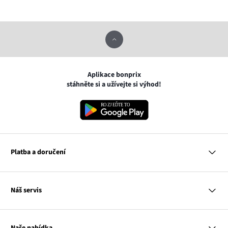
Aplikace bonprix
stáhněte si a užívejte si výhod!
Platba a doručení
MasterCard
Náš servis
VISA
Google pay
Otázky a odpovědi
Apple pay
Doručení a platby