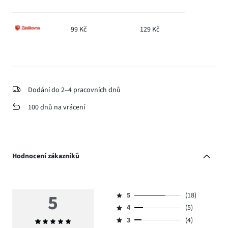
99 Kč
129 Kč
Dodání do 2–4 pracovních dnů
100 dnů na vrácení
Hodnocení zákazníků
5
5
(18)
Hodnocení
4
(5)
5,
Hodnocení
počet
3
(4)
Průměrné
4,
Hodnocení