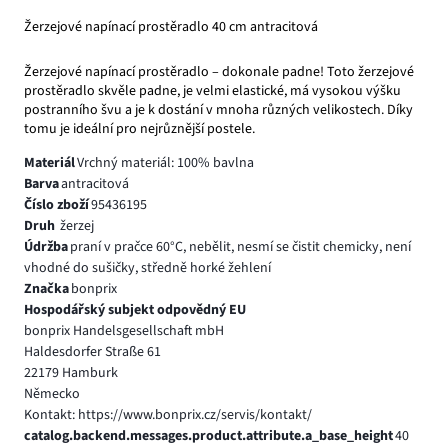
Žerzejové napínací prostěradlo 40 cm antracitová
Žerzejové napínací prostěradlo – dokonale padne! Toto žerzejové
prostěradlo skvěle padne, je velmi elastické, má vysokou výšku
postranního švu a je k dostání v mnoha různých velikostech. Díky
tomu je ideální pro nejrůznější postele.
Materiál
Vrchný materiál: 100% bavlna
Barva
antracitová
Číslo zboží
95436195
Druh
žerzej
Údržba
praní v pračce 60°C, nebělit, nesmí se čistit chemicky, není
vhodné do sušičky, středně horké žehlení
Značka
bonprix
Hospodářský subjekt odpovědný EU
bonprix Handelsgesellschaft mbH
Haldesdorfer Straße 61
22179 Hamburk
Německo
Kontakt: https://www.bonprix.cz/servis/kontakt/
catalog.backend.messages.product.attribute.a_base_height
40