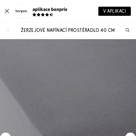
aplikace bonprix
V APLIKACI
ŽERZEJOVÉ NAPÍNACÍ PROSTĚRADLO 40 CM
Hl
vý