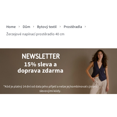
Home
Dům
Bytový textil
Prostěradla
Žerzejové napínací prostěradlo 40 cm
NEWSLETTER
15% sleva a
doprava zdarma
*Kód je platný 14 dní od data jeho přijetí a nelze jej kombinovat s jinými
slevovými kódy.