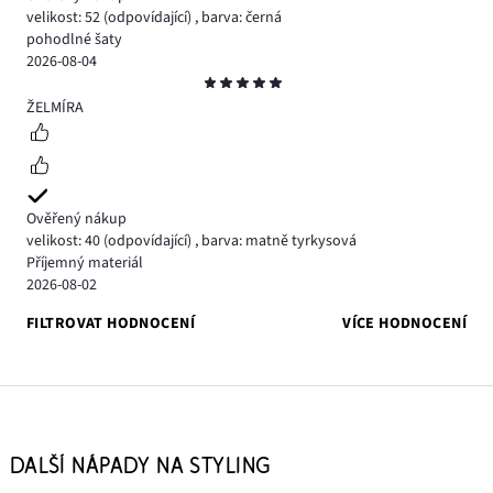
velikost: 52
(odpovídající)
,
barva: černá
pohodlné šaty
2026-08-04
Hodnocení
5
ŽELMÍRA
Ověřený nákup
velikost: 40
(odpovídající)
,
barva: matně tyrkysová
Příjemný materiál
2026-08-02
FILTROVAT HODNOCENÍ
VÍCE HODNOCENÍ
DALŠÍ NÁPADY NA STYLING