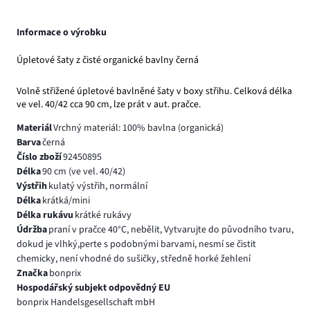
Informace o výrobku
Úpletové šaty z čisté organické bavlny černá
Volně střižené úpletové bavlněné šaty v boxy střihu. Celková délka
ve vel. 40/42 cca 90 cm, lze prát v aut. pračce.
Materiál
Vrchný materiál: 100% bavlna (organická)
Barva
černá
Číslo zboží
92450895
Délka
90 cm (ve vel. 40/42)
Výstřih
kulatý výstřih, normální
Délka
krátká/mini
Délka rukávu
krátké rukávy
Údržba
praní v pračce 40°C, nebělit, Vytvarujte do původního tvaru,
dokud je vlhký,perte s podobnými barvami, nesmí se čistit
chemicky, není vhodné do sušičky, středně horké žehlení
Značka
bonprix
Hospodářský subjekt odpovědný EU
bonprix Handelsgesellschaft mbH