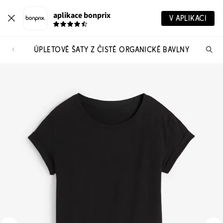
aplikace bonprix
V APLIKACI
ÚPLETOVÉ ŠATY Z ČISTÉ ORGANICKÉ BAVLNY
Hl
vý