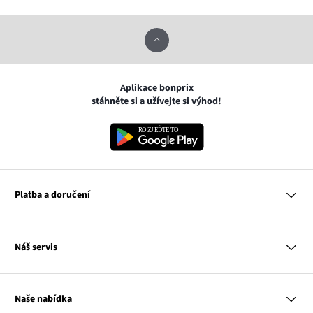
Aplikace bonprix
stáhněte si a užívejte si výhod!
Platba a doručení
MasterCard
Náš servis
VISA
Google pay
Otázky a odpovědi
Apple pay
Doručení a platby
Naše nabídka
PayU
Vrácení a reklamace