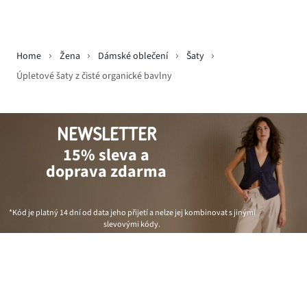
Home
Žena
Dámské oblečení
Šaty
Úpletové šaty z čisté organické bavlny
NEWSLETTER
15% sleva a
doprava zdarma
*Kód je platný 14 dní od data jeho přijetí a nelze jej kombinovat s jinými
slevovými kódy.