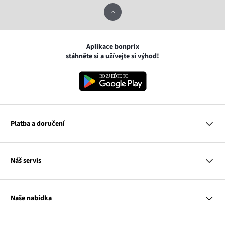
Aplikace bonprix
stáhněte si a užívejte si výhod!
Platba a doručení
MasterCard
Náš servis
VISA
Google pay
Otázky a odpovědi
Apple pay
Doručení a platby
Naše nabídka
PayU
Vrácení a reklamace
Platba na dobírku
Tabulky velikostí
Žena
Balikovna
Klub bonprix