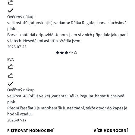
Ověřený nákup
velikost: 40
(odpovídající)
,
varianta: Délka Regular,
barva: fuchsiově
pink
Barva i materiál odpovídá. Jenom jsem si v nich připadala jako paní
v letech. Neseděl mi asi střih. Vrátila jsem.
2026-07-23
Hodnocení
3
EVA
Ověřený nákup
velikost: 48
(příliš velké)
,
varianta: Délka Regular,
barva: fuchsiově
pink
Přední část šatů je mnohem širší, než zadní, takže otvor do kapes je
hodně vzadu.
2026-07-17
FILTROVAT HODNOCENÍ
VÍCE HODNOCENÍ