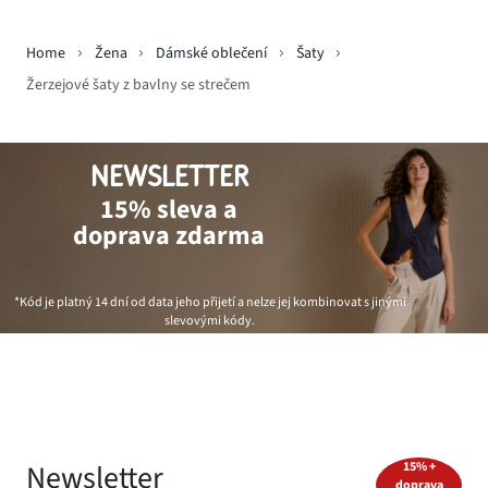
Home
Žena
Dámské oblečení
Šaty
Žerzejové šaty z bavlny se strečem
NEWSLETTER
15% sleva a
doprava zdarma
*Kód je platný 14 dní od data jeho přijetí a nelze jej kombinovat s jinými
slevovými kódy.
Newsletter
15% +
doprava