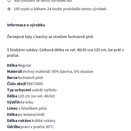
500 osobám se tento výrobek líbí
195 osob si během 24 hodin prohlédlo tento výrobek
Informace o výrobku
Žerzejové šaty z bavlny se strečem fuchsiově pink
S širokými rukávy. Celková délka ve vel. 40/42 cca 120 cm, lze prát v
pračce.
Délka
Regular
Materiál
Vrchný materiál: 95% bavlna, 5% elastan
Barva
fuchsiově pink
Číslo zboží
95672895
Typ uchycení
uzávěr vpředu
Délka
120 cm (ve vel. 40/42)
Výstřih
ke krku
Límec
s límečkem pólo
Délka
po kolena/midi
Délka rukávu
krátké rukávy
Údržba
praní v pračce 30°C