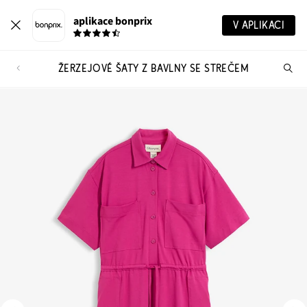
aplikace bonprix
V APLIKACI
ŽERZEJOVÉ ŠATY Z BAVLNY SE STREČEM
Hl
vý