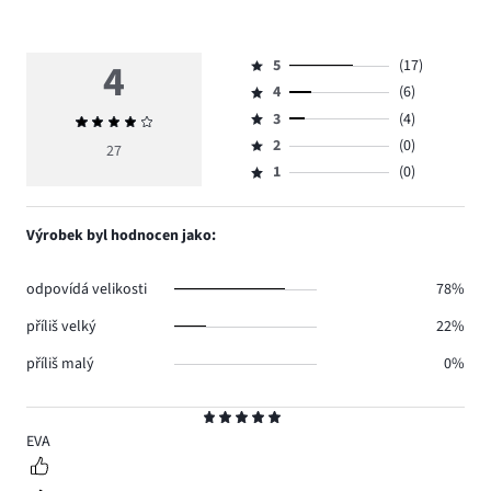
4
5
(17)
Hodnocení
4
(6)
5,
Hodnocení
počet
3
(4)
Průměrné
4,
Hodnocení
hlasů
hodnocení
počet
2
(0)
3,
27
Hodnocení
17.
4
hlasů
počet
1
(0)
2,
Hodnocení
6.
hlasů
počet
1,
4.
hlasů
počet
Výrobek byl hodnocen jako:
0.
hlasů
0.
odpovídá velikosti
78%
příliš velký
22%
příliš malý
0%
Hodnocení
5
EVA