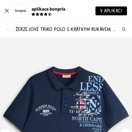
aplikace bonprix
V APLIKACI
ŽERZEJOVÉ TRIKO POLO S KRÁTKÝM RUKÁVEM, Z ORGANICKÉ BAVLNY
Hl
vý