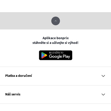
Aplikace bonprix
stáhněte si a užívejte si výhod!
Platba a doručení
MasterCard
Náš servis
VISA
Google pay
Otázky a odpovědi
Apple pay