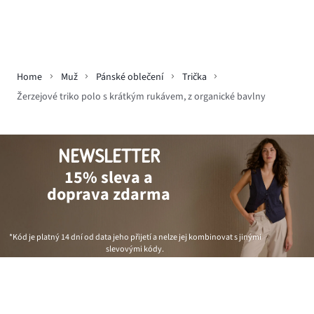
Home
Muž
Pánské oblečení
Trička
Žerzejové triko polo s krátkým rukávem, z organické bavlny
NEWSLETTER
15% sleva a
doprava zdarma
*Kód je platný 14 dní od data jeho přijetí a nelze jej kombinovat s jinými
slevovými kódy.