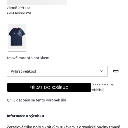
včetně DPH bez
cena za dopravu
tmavě modrá s potiskem
Vybrat velikost
[node-product-
PŘIDAT DO KOŠÍKU
wishlist]
8 osobám se tento výrobek líbí
Informace o výrobku
Žerzejové triko polo s krátkým rukávem, z organické bavlny tmavě