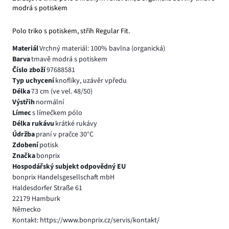
modrá s potiskem
Polo triko s potiskem, střih Regular Fit.
Materiál
Vrchný materiál: 100% bavlna (organická)
Barva
tmavě modrá s potiskem
Číslo zboží
97688581
Typ uchycení
knoflíky, uzávěr vpředu
Délka
73 cm (ve vel. 48/50)
Výstřih
normální
Límec
s límečkem pólo
Délka rukávu
krátké rukávy
Údržba
praní v pračce 30°C
Zdobení
potisk
Značka
bonprix
Hospodářský subjekt odpovědný EU
bonprix Handelsgesellschaft mbH
Haldesdorfer Straße 61
22179 Hamburk
Německo
Kontakt: https://www.bonprix.cz/servis/kontakt/