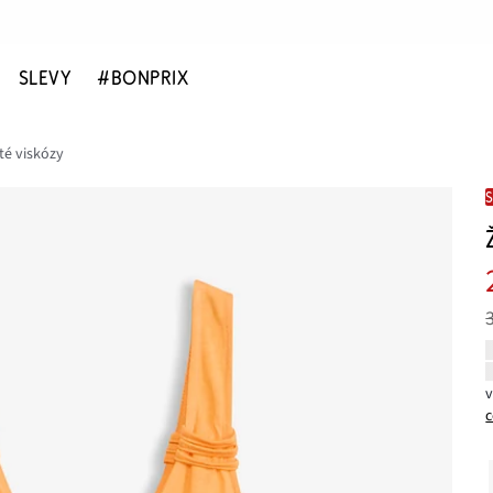
SLEVY
#BONPRIX
sté viskózy
c