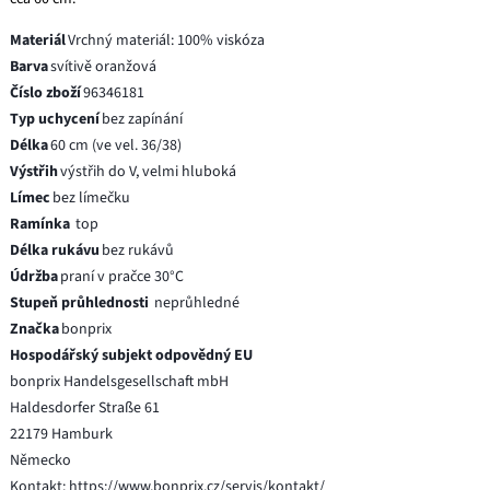
Materiál
Vrchný materiál: 100% viskóza
Barva
svítivě oranžová
Číslo zboží
96346181
Typ uchycení
bez zapínání
Délka
60 cm (ve vel. 36/38)
Výstřih
výstřih do V, velmi hluboká
Límec
bez límečku
Ramínka
top
Délka rukávu
bez rukávů
Údržba
praní v pračce 30°C
Stupeň průhlednosti
neprůhledné
Značka
bonprix
Hospodářský subjekt odpovědný EU
bonprix Handelsgesellschaft mbH
Haldesdorfer Straße 61
22179 Hamburk
Německo
Kontakt: https://www.bonprix.cz/servis/kontakt/