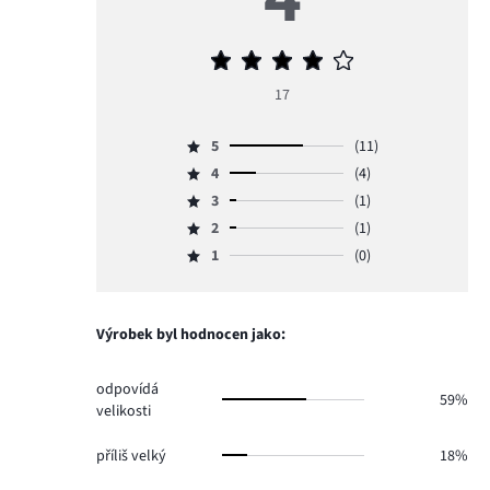
Průměrné
hodnocení
17
4
5
(11)
Hodnocení
4
(4)
5,
Hodnocení
počet
3
(1)
4,
Hodnocení
hlasů
počet
2
(1)
3,
Hodnocení
11.
hlasů
počet
1
(0)
2,
Hodnocení
4.
hlasů
počet
1,
1.
hlasů
počet
1.
hlasů
Výrobek byl hodnocen jako:
0.
odpovídá
59%
velikosti
příliš velký
18%