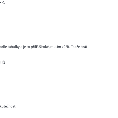
dle tabulky a je to příliš široké, musím zúžit. Takže brát
skutečnosti