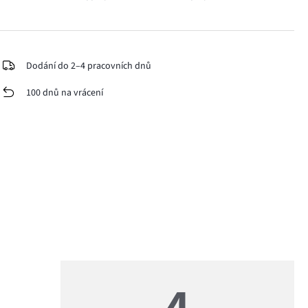
Dodání do 2–4 pracovních dnů
100 dnů na vrácení
4