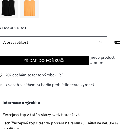
vítivě oranžová
Vybrat velikost
[node-product-
PŘIDAT DO KOŠÍKU
wishlist]
202 osobám se tento výrobek líbí
75 osob si během 24 hodin prohlédlo tento výrobek
Informace o výrobku
Žerzejový top z čisté viskózy svítivě oranžová
Letní žerzejový top s trendy prvkem na ramínku. Délka ve vel. 36/38
cca 60 cm.