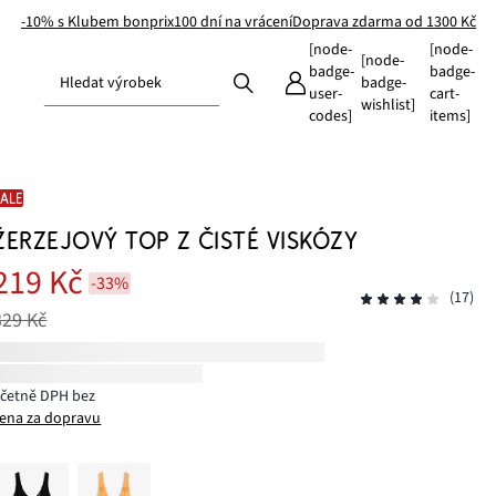
-10% s Klubem bonprix
100 dní na vrácení
Doprava zdarma od 1300 Kč
[node-
[node-
[node-
badge-
badge-
Hledat výrobek
badge-
user-
cart-
wishlist]
codes]
items]
SALE
ŽERZEJOVÝ TOP Z ČISTÉ VISKÓZY
219 Kč
-33%
(17)
329 Kč
včetně DPH bez
ena za dopravu