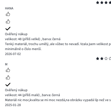
Hodnocení
4
HANA
Ověřený nákup
velikost: 48
(příliš velké)
,
barva: černá
Tenký materiál, trochu umělý, ale vůbec to nevadí. Vzala jsem velikost po
minimálně o číslo menší.
2026-07-02
Hodnocení
2
M
Ověřený nákup
velikost: 44
(příliš malé)
,
barva: černá
Materiál nic moc,kvalita se mi moc nezdá,na obrázku vypadá líp než ve 
2025-01-28