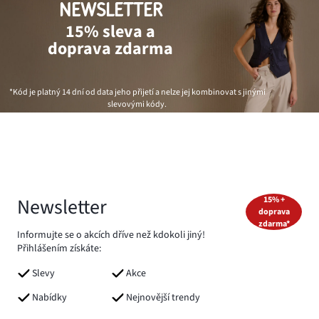
NEWSLETTER
15% sleva a
doprava zdarma
*Kód je platný 14 dní od data jeho přijetí a nelze jej kombinovat s jinými
slevovými kódy.
Newsletter
15% +
doprava
zdarma*
Informujte se o akcích dříve než kdokoli jiný!
Přihlášením získáte:
Slevy
Akce
Nabídky
Nejnovější trendy