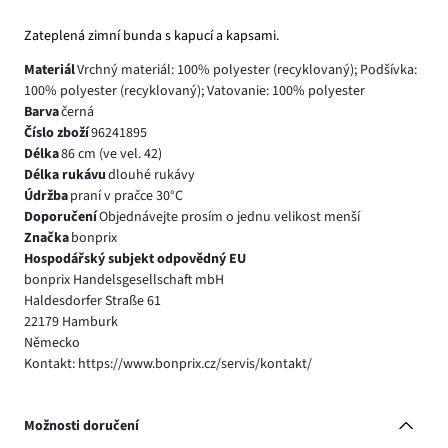
Zateplená zimní bunda s kapucí a kapsami.
Materiál
Vrchný materiál: 100% polyester (recyklovaný); Podšívka:
100% polyester (recyklovaný); Vatovanie: 100% polyester
Barva
černá
Číslo zboží
96241895
Délka
86 cm (ve vel. 42)
Délka rukávu
dlouhé rukávy
Údržba
praní v pračce 30°C
Doporučení
Objednávejte prosím o jednu velikost menší
Značka
bonprix
Hospodářský subjekt odpovědný EU
bonprix Handelsgesellschaft mbH
Haldesdorfer Straße 61
22179 Hamburk
Německo
Kontakt: https://www.bonprix.cz/servis/kontakt/
Možnosti doručení