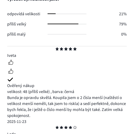
1.
hlasů
1.
odpovídá velikosti
21%
příliš velký
79%
příliš malý
0%
Hodnocení
5
Iveta
Ověřený nákup
velikost: 48
(příliš velké)
,
barva: černá
Bunda je opravdu skvělá. Koupila jsem o 2 čísla menší (naštěstí o
velikost menší neměli, tak jsem to riskla) a sedí perfektně, dokonce
bych řekla, že i ještě o číslo menší by mohla být také. Zatím velká
spokojenost.
2025-11-23
Hodnocení
4