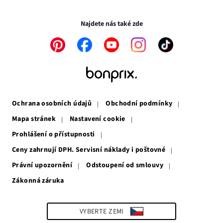
Transakce a platby jsou zabezpečeny pomocí připojení SSL.
okně
novém
okně
Najdete nás také zde
Odkaz
Odkaz
Odkaz
Odkaz
Odkaz
se
se
se
se
se
otevře
otevře
otevře
otevře
otevře
v
v
v
v
v
novém
novém
novém
novém
novém
okně
okně
okně
okně
okně
Ochrana osobních údajů
Obchodní podmínky
Mapa stránek
Nastavení cookie
Prohlášení o přístupnosti
Ceny zahrnují DPH. Servisní náklady i poštovné
Právní upozornění
Odstoupení od smlouvy
Zákonná záruka
Odkaz
se
otevře
v
VYBERTE ZEMI
novém
okně