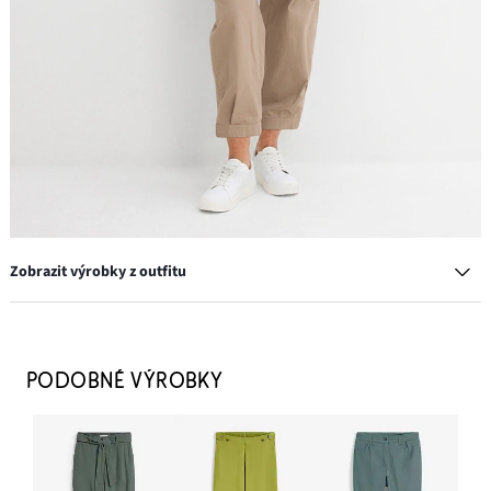
Zobrazit výrobky z outfitu
Kruhové náušnice
249 Kč
PODOBNÉ VÝROBKY
PŘIDAT DO KOŠÍKU
Tenisky na platformě
849 Kč