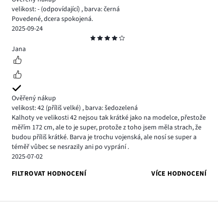
velikost: -
(odpovídající)
,
barva: černá
Povedené, dcera spokojená.
2025-09-24
Hodnocení
4
Jana
Ověřený nákup
velikost: 42
(příliš velké)
,
barva: šedozelená
Kalhoty ve velikosti 42 nejsou tak krátké jako na modelce, přestože
měřím 172 cm, ale to je super, protože z toho jsem měla strach, že
budou příliš krátké. Barva je trochu vojenská, ale nosí se super a
téměř vůbec se nesrazily ani po vyprání .
2025-07-02
FILTROVAT HODNOCENÍ
VÍCE HODNOCENÍ