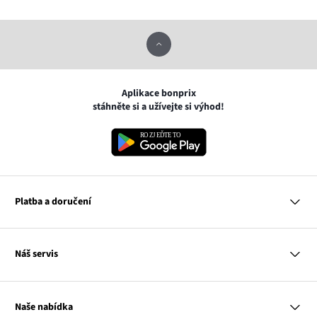
Aplikace bonprix
stáhněte si a užívejte si výhod!
Platba a doručení
MasterCard
Náš servis
VISA
Google pay
Otázky a odpovědi
Apple pay
Doručení a platby
Naše nabídka
PayU
Vrácení a reklamace