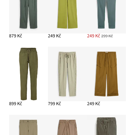
PŘIDAT DO KOŠÍKU
Ažurový pletený kabátek z čisté bavlny
579 Kč
-10%
879 Kč
249 Kč
249 Kč
299 Kč
PŘIDAT DO KOŠÍKU
Zkrácené cargo kalhoty
929 Kč
PŘIDAT DO KOŠÍKU
899 Kč
799 Kč
249 Kč