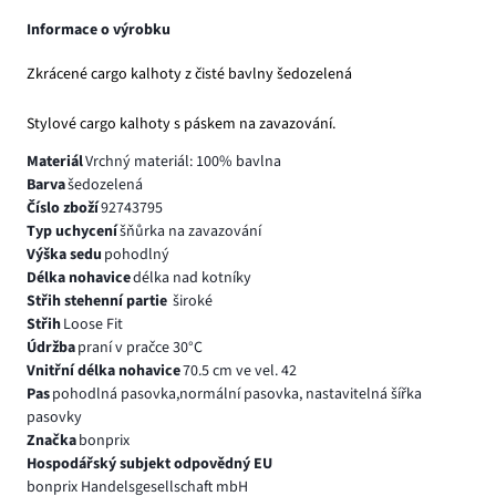
Informace o výrobku
Zkrácené cargo kalhoty z čisté bavlny šedozelená
Stylové cargo kalhoty s páskem na zavazování.
Materiál
Vrchný materiál: 100% bavlna
Barva
šedozelená
Číslo zboží
92743795
Typ uchycení
šňůrka na zavazování
Výška sedu
pohodlný
Délka nohavice
délka nad kotníky
Střih stehenní partie
široké
Střih
Loose Fit
Údržba
praní v pračce 30°C
Vnitřní délka nohavice
70.5 cm ve vel. 42
Pas
pohodlná pasovka,normální pasovka, nastavitelná šířka
pasovky
Značka
bonprix
Hospodářský subjekt odpovědný EU
bonprix Handelsgesellschaft mbH