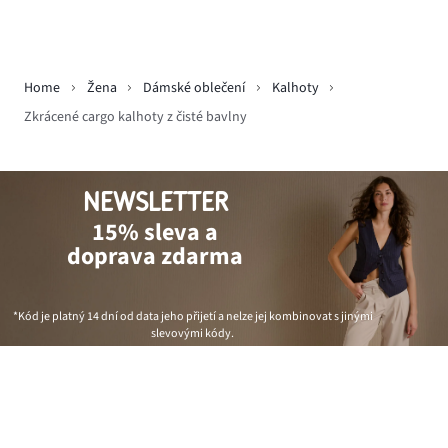
Home
Žena
Dámské oblečení
Kalhoty
Zkrácené cargo kalhoty z čisté bavlny
NEWSLETTER
15% sleva a
doprava zdarma
*Kód je platný 14 dní od data jeho přijetí a nelze jej kombinovat s jinými
slevovými kódy.