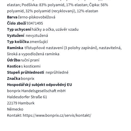
elastan; Podšívka: 83% polyamid, 17% elastan; Čipka: 56%
polyamid, 32% polyamid (recyklovaný), 12% elastan
Barva
černo-pískovobéžová
Číslo zboží
93471495
Typ uchycení
háčky a očka, uzávěr vzadu
Vyztužení
nevyztužená
Typ košíčku
zmenšující
Ramínka
třístupňové nastavení (3 polohy zapínání), nastavitelná,
široká a vypodložená ramínka
Údržba
ruční praní
Kostice
s kosticemi
Stupeň průhlednosti
neprůhledné
Značka
bonprix
Hospodářský subjekt odpovědný EU
bonprix Handelsgesellschaft mbH
Haldesdorfer Straße 61
22179 Hamburk
Německo
Kontakt: https://www.bonprix.cz/servis/kontakt/