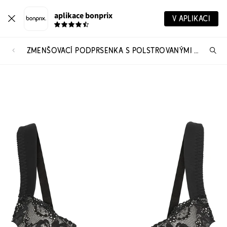
aplikace bonprix
V APLIKACI
ZMENŠOVACÍ PODPRSENKA S POLSTROVANÝMI RAMÍNKY
Hl
vý