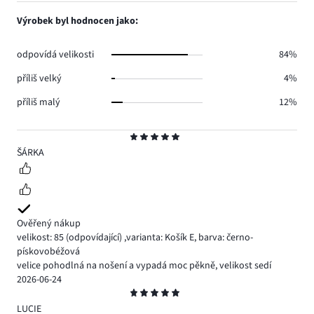
1,
12.
hlasů
počet
Výrobek byl hodnocen jako:
3.
hlasů
3.
odpovídá velikosti
84%
příliš velký
4%
příliš malý
12%
Hodnocení
5
ŠÁRKA
Ověřený nákup
velikost: 85
(odpovídající)
,
varianta: Košík E,
barva: černo-
pískovobéžová
velice pohodlná na nošení a vypadá moc pěkně, velikost sedí
2026-06-24
Hodnocení
5
LUCIE