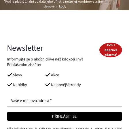
*Kód je platný 14 dní od data jeho přijetí a nelze jej kombinovat s jinými
slevovými kódy.
Newsletter
15% +
doprava
zdarma*
Informujte se o akcích dříve než kdokoli jiný!
Přihlášením získáte:
Slevy
Akce
Nabídky
Nejnovější trendy
Vaše e-mailová adresa *
PŘIHLÁSIT SE