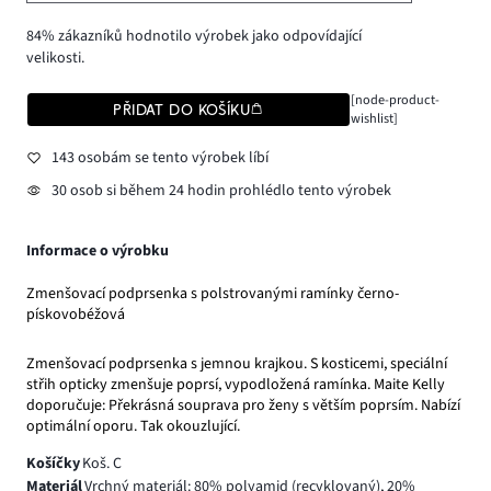
84% zákazníků hodnotilo výrobek jako odpovídající
velikosti.
[node-product-
PŘIDAT DO KOŠÍKU
wishlist]
143 osobám se tento výrobek líbí
30 osob si během 24 hodin prohlédlo tento výrobek
Informace o výrobku
Zmenšovací podprsenka s polstrovanými ramínky černo-
pískovobéžová
Zmenšovací podprsenka s jemnou krajkou. S kosticemi, speciální
střih opticky zmenšuje poprsí, vypodložená ramínka. Maite Kelly
doporučuje: Překrásná souprava pro ženy s větším poprsím. Nabízí
optimální oporu. Tak okouzlující.
Košíčky
Koš. C
Materiál
Vrchný materiál: 80% polyamid (recyklovaný), 20%