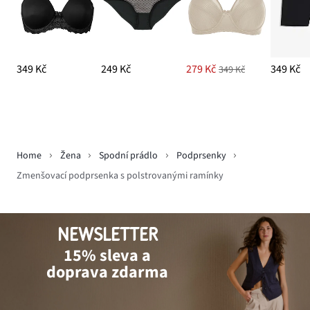
349 Kč
249 Kč
279 Kč
349 Kč
349 Kč
Home
Žena
Spodní prádlo
Podprsenky
Zmenšovací podprsenka s polstrovanými ramínky
NEWSLETTER
15% sleva a
doprava zdarma