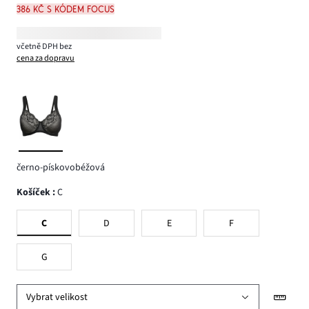
386 Kč s kódem FOCUS
včetně DPH bez
cena za dopravu
černo-pískovobéžová
Košíček
:
C
C
D
E
F
G
Vybrat velikost