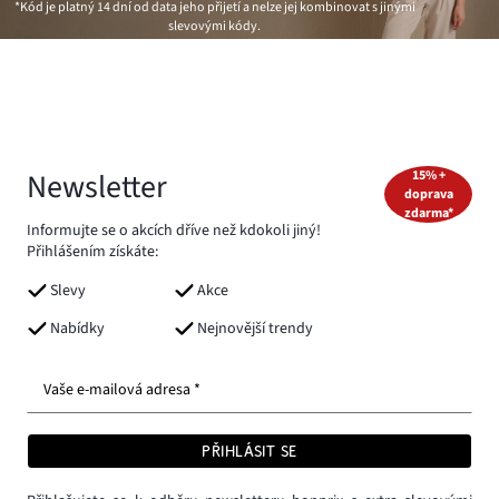
*Kód je platný 14 dní od data jeho přijetí a nelze jej kombinovat s jinými
slevovými kódy.
Newsletter
15% +
doprava
zdarma*
Informujte se o akcích dříve než kdokoli jiný!
Přihlášením získáte:
Slevy
Akce
Nabídky
Nejnovější trendy
Vaše e-mailová adresa *
PŘIHLÁSIT SE