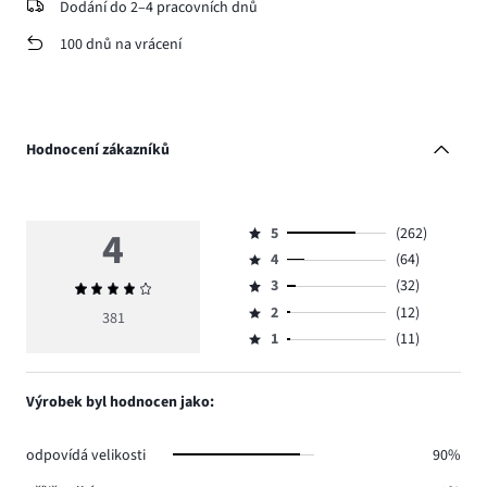
Dodání do 2–4 pracovních dnů
100 dnů na vrácení
Hodnocení zákazníků
4
5
(262)
Hodnocení
4
(64)
5,
Hodnocení
počet
3
(32)
Průměrné
4,
Hodnocení
hlasů
hodnocení
počet
2
(12)
3,
381
Hodnocení
262.
4
hlasů
počet
1
(11)
2,
Hodnocení
64.
hlasů
počet
1,
32.
hlasů
počet
Výrobek byl hodnocen jako:
12.
hlasů
11.
odpovídá velikosti
90%