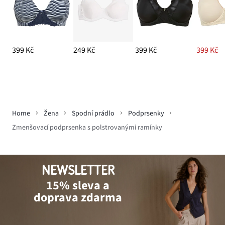
399 Kč
249 Kč
399 Kč
399 Kč
Home
Žena
Spodní prádlo
Podprsenky
Zmenšovací podprsenka s polstrovanými ramínky
NEWSLETTER
15% sleva a
doprava zdarma