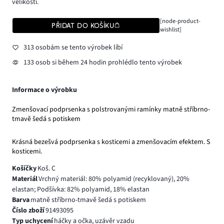
velikosti.
[node-product-
PŘIDAT DO KOŠÍKU
wishlist]
313 osobám se tento výrobek líbí
133 osob si během 24 hodin prohlédlo tento výrobek
Informace o výrobku
Zmenšovací podprsenka s polstrovanými ramínky matně stříbrno-
tmavě šedá s potiskem
Krásná bezešvá podprsenka s kosticemi a zmenšovacím efektem. S
kosticemi.
Košíčky
Koš. C
Materiál
Vrchný materiál: 80% polyamid (recyklovaný), 20%
elastan; Podšívka: 82% polyamid, 18% elastan
Barva
matně stříbrno-tmavě šedá s potiskem
Číslo zboží
91493095
Typ uchycení
háčky a očka, uzávěr vzadu