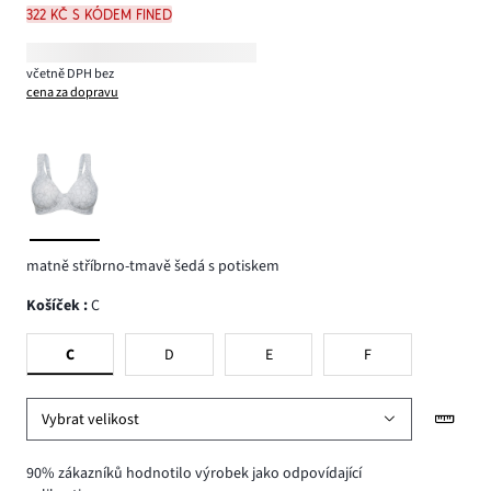
322 Kč s kódem FINED
včetně DPH bez
cena za dopravu
matně stříbrno-tmavě šedá s potiskem
Košíček
:
C
C
D
E
F
Vybrat velikost
90% zákazníků hodnotilo výrobek jako odpovídající