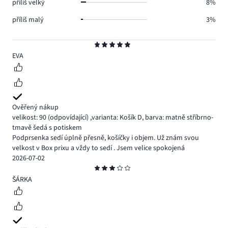
příliš velký
8%
příliš malý
3%
Hodnocení
5
EVA
Ověřený nákup
velikost: 90
(odpovídající)
,
varianta: Košík D,
barva: matně stříbrno-
tmavě šedá s potiskem
Podprsenka sedí úplně přesně, košíčky i objem. Už znám svou
velkost v Box prixu a vždy to sedí . Jsem velice spokojená
2026-07-02
Hodnocení
3
ŠÁRKA