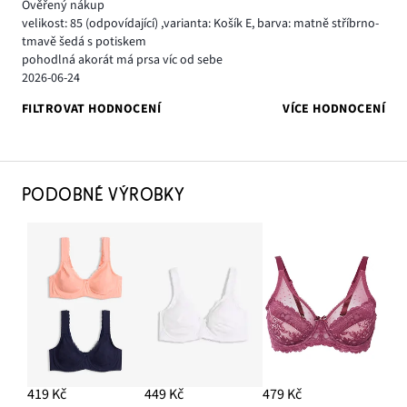
Ověřený nákup
velikost: 85
(odpovídající)
,
varianta: Košík E,
barva: matně stříbrno-
tmavě šedá s potiskem
pohodlná akorát má prsa víc od sebe
2026-06-24
FILTROVAT HODNOCENÍ
VÍCE HODNOCENÍ
PODOBNÉ VÝROBKY
419 Kč
449 Kč
479 Kč