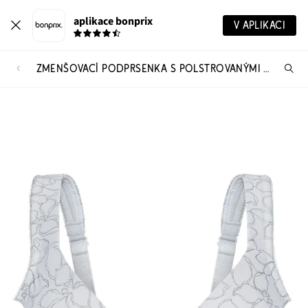
aplikace bonprix
V APLIKACI
ZMENŠOVACÍ PODPRSENKA S POLSTROVANÝMI RAMÍNKY
Hl
vý