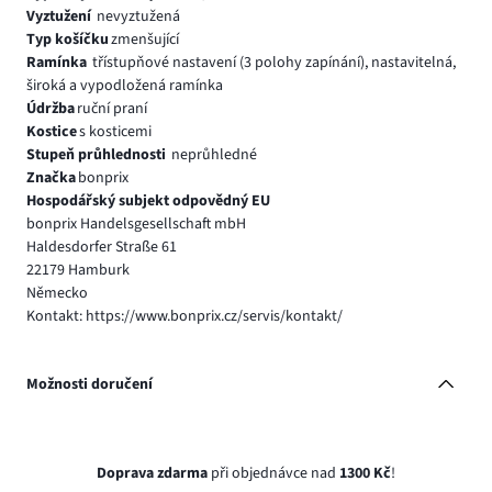
Vyztužení
nevyztužená
Typ košíčku
zmenšující
Ramínka
třístupňové nastavení (3 polohy zapínání), nastavitelná,
široká a vypodložená ramínka
Údržba
ruční praní
Kostice
s kosticemi
Stupeň průhlednosti
neprůhledné
Značka
bonprix
Hospodářský subjekt odpovědný EU
bonprix Handelsgesellschaft mbH
Haldesdorfer Straße 61
22179 Hamburk
Německo
Kontakt: https://www.bonprix.cz/servis/kontakt/
Možnosti doručení
Doprava zdarma
při objednávce nad
1300 Kč
!