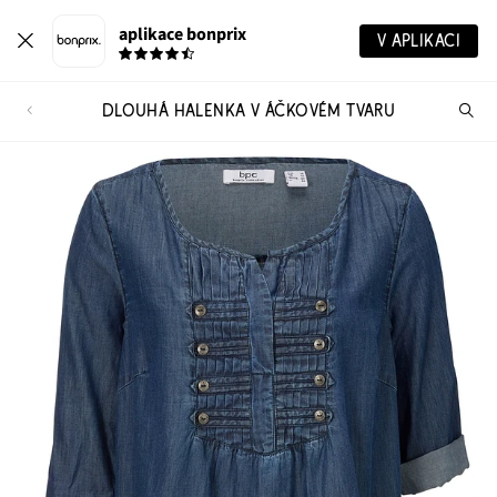
aplikace bonprix
V APLIKACI
DLOUHÁ HALENKA V ÁČKOVÉM TVARU
Hl
vý