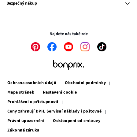
se
Odkaz
Naše zodpovědnost
Bezpečný nákup
otevře
se
Média
v
otevře
novém
v
Transakce a platby jsou zabezpečeny pomocí připojení SSL.
okně
novém
okně
Najdete nás také zde
Odkaz
Odkaz
Odkaz
Odkaz
Odkaz
se
se
se
se
se
otevře
otevře
otevře
otevře
otevře
v
v
v
v
v
novém
novém
novém
novém
novém
okně
okně
okně
okně
okně
Ochrana osobních údajů
Obchodní podmínky
Mapa stránek
Nastavení cookie
Prohlášení o přístupnosti
Ceny zahrnují DPH. Servisní náklady i poštovné
Právní upozornění
Odstoupení od smlouvy
Zákonná záruka
Odkaz
se