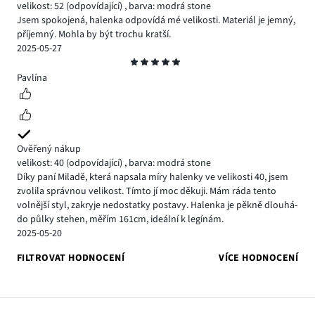
velikost: 52
(odpovídající)
,
barva: modrá stone
Jsem spokojená, halenka odpovídá mé velikosti. Materiál je jemný,
příjemný. Mohla by být trochu kratší.
2025-05-27
Hodnocení
5
Pavlína
Ověřený nákup
velikost: 40
(odpovídající)
,
barva: modrá stone
Díky paní Miladě, která napsala míry halenky ve velikosti 40, jsem
zvolila správnou velikost. Tímto jí moc děkuji. Mám ráda tento
volnější styl, zakryje nedostatky postavy. Halenka je pěkně dlouhá-
do půlky stehen, měřím 161cm, ideální k legínám.
2025-05-20
FILTROVAT HODNOCENÍ
VÍCE HODNOCENÍ