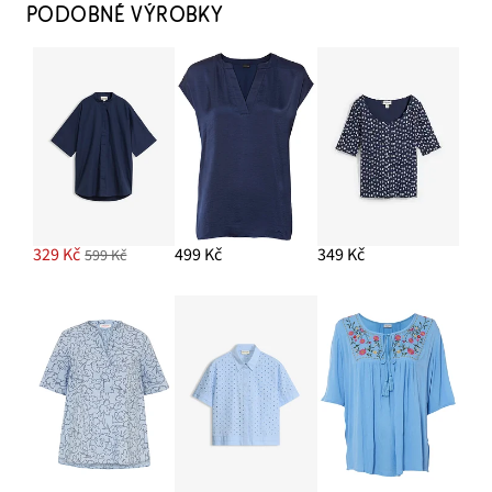
PODOBNÉ VÝROBKY
329 Kč
499 Kč
349 Kč
599 Kč