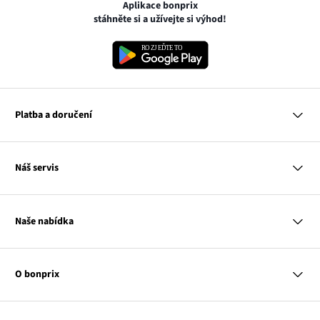
Aplikace bonprix
stáhněte si a užívejte si výhod!
Platba a doručení
MasterCard
Náš servis
VISA
Google pay
Otázky a odpovědi
Apple pay
Doručení a platby
Naše nabídka
PayU
Vrácení a reklamace
Platba na dobírku
Tabulky velikostí
Žena
Balikovna
Klub bonprix
Muž
Zasilkovna
Katalog
O bonprix
Dítě
Kontakt
Dům
Hodnocení výrobků
Odkaz
O nás
Mapa tagů