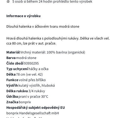
5 osob si během 24 hodin prohlédlo tento výrobek
Informace o výrobku
Dlouhá halenka v áčkovém tvaru modrá stone
Hravá dlouhá halenka s polodlouhými rukávy. Délka ve všech vel.
cca 80 cm, lze prát v aut. pračce.
Materiál
Vrchný materiál: 100% bavlna (organická)
Barva
modrá stone
Číslo zboží
93950295
Typ uchycení
háčky a očka
Délka
78 cm (ve vel. 42)
Funkce
volné přes bříško
Výstřih
kulatý výstřih, hluboká
Délka rukávu
3/4 rukávy
Údržba
praní v pračce 30°C
Značka
bonprix
Hospodářský subjekt odpovědný EU
bonprix Handelsgesellschaft mbH