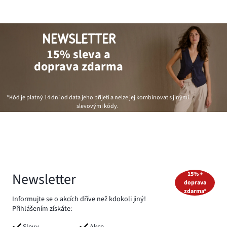
NEWSLETTER
15% sleva a
doprava zdarma
*Kód je platný 14 dní od data jeho přijetí a nelze jej kombinovat s jinými
slevovými kódy.
Newsletter
15% +
doprava
zdarma*
Informujte se o akcích dříve než kdokoli jiný!
Přihlášením získáte:
Slevy
Akce