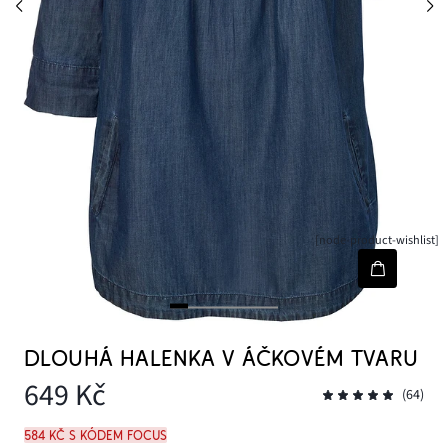
[node-product-wishlist]
DLOUHÁ HALENKA V ÁČKOVÉM TVARU
649 Kč
(64)
584 Kč s kódem FOCUS