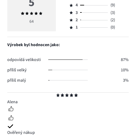
5
Hodnocení
4
(9)
5,
Hodnocení
počet
3
(3)
Průměrné
4,
Hodnocení
hlasů
hodnocení
počet
2
(2)
3,
64
Hodnocení
50.
5
hlasů
počet
1
(0)
2,
Hodnocení
9.
hlasů
počet
1,
3.
hlasů
počet
Výrobek byl hodnocen jako:
2.
hlasů
0.
odpovídá velikosti
87%
příliš velký
10%
příliš malý
3%
Hodnocení
5
Alena
Ověřený nákup