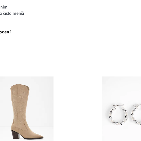
enim
o číslo menší
ocení