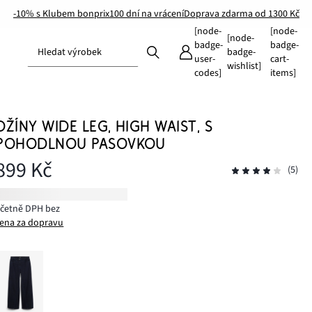
-10% s Klubem bonprix
100 dní na vrácení
Doprava zdarma od 1300 Kč
[node-
[node-
[node-
badge-
badge-
Hledat výrobek
badge-
user-
cart-
wishlist]
codes]
items]
DŽÍNY WIDE LEG, HIGH WAIST, S
POHODLNOU PASOVKOU
899 Kč
(5)
včetně DPH bez
ena za dopravu