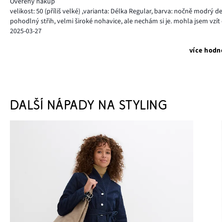
Ověřený nákup
velikost: 50
(příliš velké)
,
varianta: Délka Regular,
barva: nočně modrý d
pohodlný střih, velmi široké nohavice, ale nechám si je. mohla jsem vzít 
2025-03-27
více hodn
DALŠÍ NÁPADY NA STYLING