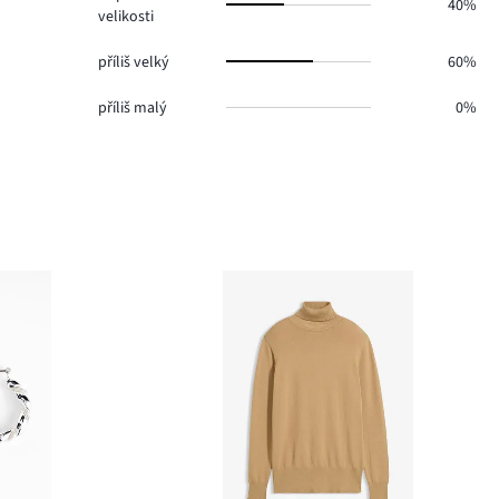
40%
velikosti
příliš velký
60%
příliš malý
0%