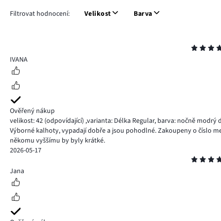
Filtrovat hodnocení:
Velikost
Barva
Hodnocení
5
IVANA
Ověřený nákup
velikost: 42
(odpovídající)
,
varianta: Délka Regular,
barva: nočně modrý 
Výborné kalhoty, vypadají dobře a jsou pohodlné. Zakoupeny o číslo me
někomu vyššímu by byly krátké.
2026-05-17
Hodnocení
4
Jana