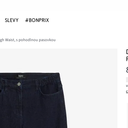
SLEVY
#BONPRIX
igh Waist, s pohodlnou pasovkou
c