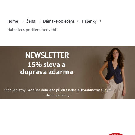
Home
Žena
Dámské oblečení
Halenky
Halenka s podílem hedvábí
NEWSLETTER
15% sleva a
doprava zdarma
*Kód je platný 14 dní od data jeho přijetí a nelze jej kombinovat s jinými
slevovými kódy.