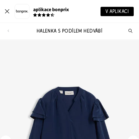
aplikace bonprix
V APLIKACI
HALENKA S PODÍLEM HEDVÁBÍ
Hl
vý