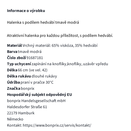
Informace o výrobku
Halenka s podílem hedvábí tmavě modrá
Atraktivní halenka pro každou příležitost, s podílem hedvábí.
Materiál
Vrchný materiál: 65% viskóza, 35% hedvábí
Barva
tmavě modrá
Číslo zboží
91687181
Typ uchycení
zapínání na knoflíky,knoflíky, uzávěr vpředu
Délka
66 cm (ve vel. 42)
Délka rukávu
dlouhé rukávy
Údržba
praní v pračce 30°C
Značka
bonprix
Hospodářský subjekt odpovědný EU
bonprix Handelsgesellschaft mbH
Haldesdorfer Straße 61
22179 Hamburk
Německo
Kontakt: https://www.bonprix.cz/servis/kontakt/