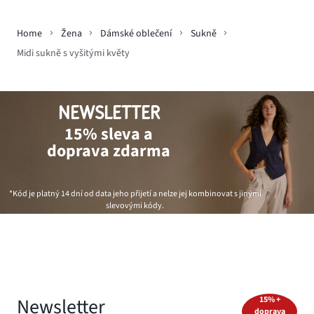
Home
Žena
Dámské oblečení
Sukně
Midi sukně s vyšitými květy
NEWSLETTER
15% sleva a
doprava zdarma
*Kód je platný 14 dní od data jeho přijetí a nelze jej kombinovat s jinými
slevovými kódy.
Newsletter
15% +
doprava