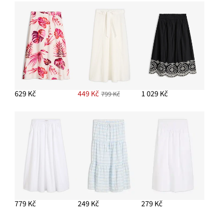
PŘIDAT DO KOŠÍKU
Páskové sandály s kovovými detaily
629 Kč
629 Kč
449 Kč
1 029 Kč
799 Kč
PŘIDAT DO KOŠÍKU
779 Kč
249 Kč
279 Kč