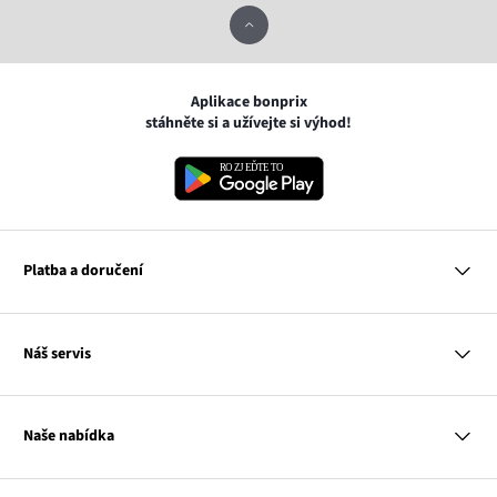
Aplikace bonprix
stáhněte si a užívejte si výhod!
Platba a doručení
MasterCard
Náš servis
VISA
Google pay
Otázky a odpovědi
Apple pay
Doručení a platby
Naše nabídka
PayU
Vrácení a reklamace
Platba na dobírku
Tabulky velikostí
Žena
Balikovna
Klub bonprix