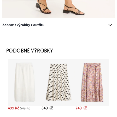
Zobrazit výrobky z outfitu
Korálkový náramek (10 ks v balení)
290 Kč
PODOBNÉ VÝROBKY
PŘIDAT DO KOŠÍKU
Kruhové náušnice
329 Kč
PŘIDAT DO KOŠÍKU
Ažurová vesta z bavlněné směsi
499 Kč
849 Kč
749 Kč
549 Kč
599 Kč