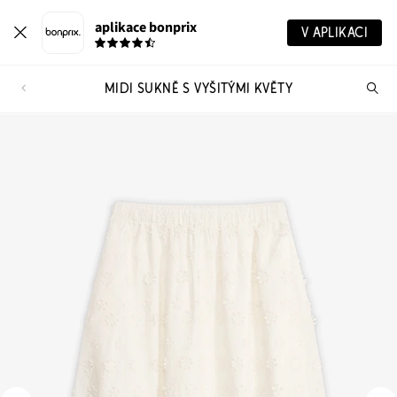
aplikace bonprix
V APLIKACI
MIDI SUKNĚ S VYŠITÝMI KVĚTY
Hl
vý