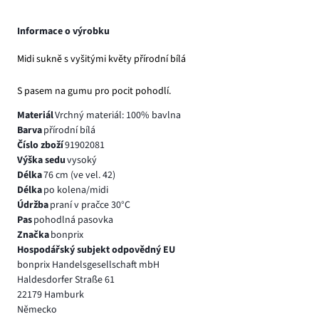
Informace o výrobku
Midi sukně s vyšitými květy přírodní bílá
S pasem na gumu pro pocit pohodlí.
Materiál
Vrchný materiál: 100% bavlna
Barva
přírodní bílá
Číslo zboží
91902081
Výška sedu
vysoký
Délka
76 cm (ve vel. 42)
Délka
po kolena/midi
Údržba
praní v pračce 30°C
Pas
pohodlná pasovka
Značka
bonprix
Hospodářský subjekt odpovědný EU
bonprix Handelsgesellschaft mbH
Haldesdorfer Straße 61
22179 Hamburk
Německo