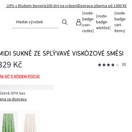
-10% s Klubem bonprix
100 dní na vrácení
Doprava zdarma od 1300 Kč
[node-
[node-
[node-
badge-
badge-
Hledat výrobek
badge-
user-
cart-
wishlist]
codes]
items]
MIDI SUKNĚ ZE SPLÝVAVÉ VISKÓZOVÉ SMĚSI
329 Kč
(8)
296 Kč s kódem FOCUS
včetně DPH bez
ena za dopravu