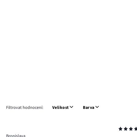
Filtrovat hodnocení:
Velikost
Barva
Hodnocení
5
Bronislava