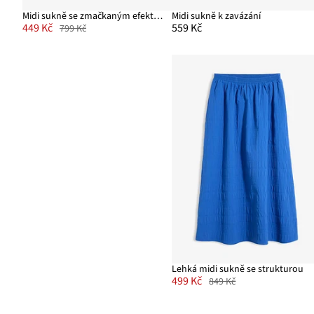
Midi sukně se zmačkaným efektem
Midi sukně k zavázání
449 Kč
559 Kč
799 Kč
Lehká midi sukně se strukturou
499 Kč
849 Kč