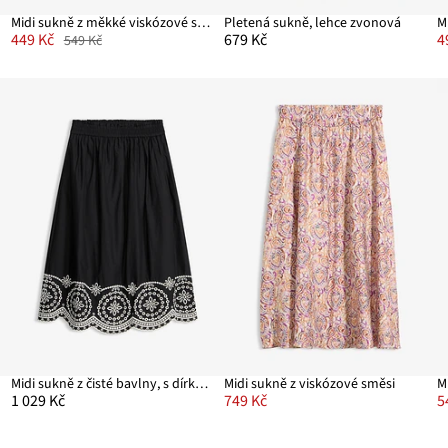
Midi sukně z měkké viskózové směsi
Pletená sukně, lehce zvonová
M
449 Kč
679 Kč
4
549 Kč
Midi sukně z čisté bavlny, s dírkovanou výšivkou
Midi sukně z viskózové směsi
1 029 Kč
749 Kč
5