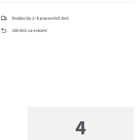
Dodání do 2–4 pracovních dnů
100 dnů na vrácení
4