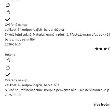
Ověřený nákup
velikost: 54
(odpovídající)
,
barva: růžová
Skvělá letní sukně. Materiál jemný, vzdušný. Přestože mám přes boky 14
barvy, moc se mi líbí.
2026-01-10
Hodnocení
3
Helena
Ověřený nákup
velikost: 48
(odpovídající)
,
barva: bílá
Sukně neurazí nenadchne, koupila jsem čistě bílou, ale není hladká, je j
2025-06-10
více hodn