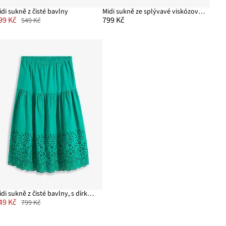
idi sukně z čisté bavlny
Midi sukně ze splývavé viskózové směsi
99 Kč
799 Kč
549 Kč
Midi sukně z čisté bavlny, s dírkovanou výšivkou
49 Kč
799 Kč