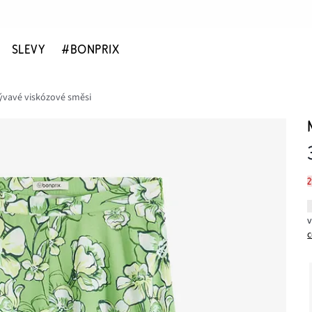
SLEVY
#BONPRIX
lývavé viskózové směsi
c