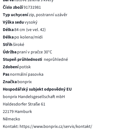
Číslo zboží
91731981
Typ uchycení
zip, postranní uzávěr
Výška sedu
vysoký
Délka
84 cm (ve vel. 42)
Délka
po kolena/midi
Střih
široké
Údržba
praní v pračce 30°C
Stupeň průhlednosti
neprůhledné
Zdobení
potisk
Pas
normální pasovka
Značka
bonprix
Hospodářský subjekt odpovědný EU
bonprix Handelsgesellschaft mbH
Haldesdorfer Straße 61
22179 Hamburk
Německo
Kontakt: https://www.bonprix.cz/servis/kontakt/