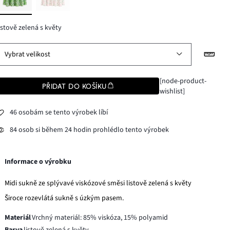
istově zelená s květy
Vybrat velikost
[node-product-
PŘIDAT DO KOŠÍKU
wishlist]
46 osobám se tento výrobek líbí
84 osob si během 24 hodin prohlédlo tento výrobek
Informace o výrobku
Midi sukně ze splývavé viskózové směsi listově zelená s květy
Široce rozevlátá sukně s úzkým pasem.
Materiál
Vrchný materiál: 85% viskóza, 15% polyamid
Barva
listově zelená s květy