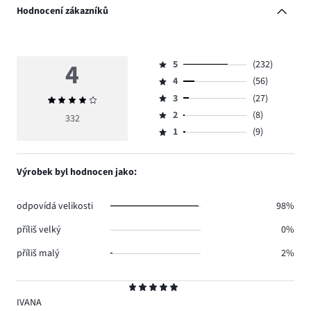
Hodnocení zákazníků
4
5
(232)
Hodnocení
4
(56)
5,
Hodnocení
počet
3
(27)
Průměrné
4,
Hodnocení
hlasů
hodnocení
počet
2
(8)
3,
332
Hodnocení
232.
4
hlasů
počet
1
(9)
2,
Hodnocení
56.
hlasů
počet
1,
27.
hlasů
počet
Výrobek byl hodnocen jako:
8.
hlasů
9.
odpovídá velikosti
98%
příliš velký
0%
příliš malý
2%
Hodnocení
5
IVANA