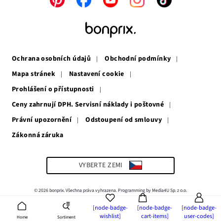
Odkaz
Odkaz
Odkaz
Odkaz
Odkaz
se
se
se
se
se
otevře
otevře
otevře
otevře
otevře
v
v
v
v
v
novém
novém
novém
novém
novém
okně
okně
okně
okně
okně
Ochrana osobních údajů
Obchodní podmínky
Mapa stránek
Nastavení cookie
Prohlášení o přístupnosti
Ceny zahrnují DPH. Servisní náklady i poštovné
Právní upozornění
Odstoupení od smlouvy
Zákonná záruka
Odkaz
se
otevře
v
VYBERTE ZEMI
novém
okně
© 2026 bonprix. Všechna práva vyhrazena. Programming by Media4U Sp. z o.o.
[node-badge-
[node-badge-
[node-badge-
wishlist]
cart-items]
user-codes]
Sortiment
Home