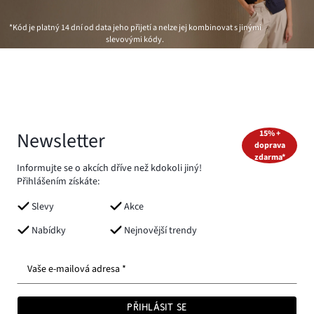
*Kód je platný 14 dní od data jeho přijetí a nelze jej kombinovat s jinými
slevovými kódy.
Newsletter
15% +
doprava
zdarma*
Informujte se o akcích dříve než kdokoli jiný!
Přihlášením získáte:
Slevy
Akce
Nabídky
Nejnovější trendy
Vaše e-mailová adresa *
PŘIHLÁSIT SE