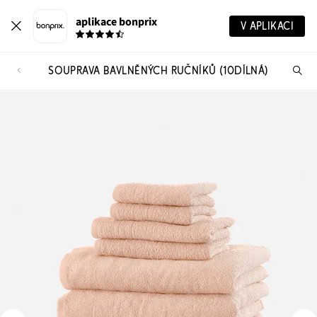
aplikace bonprix
V APLIKACI
SOUPRAVA BAVLNĚNÝCH RUČNÍKŮ (10DÍLNÁ)
Hl
vý