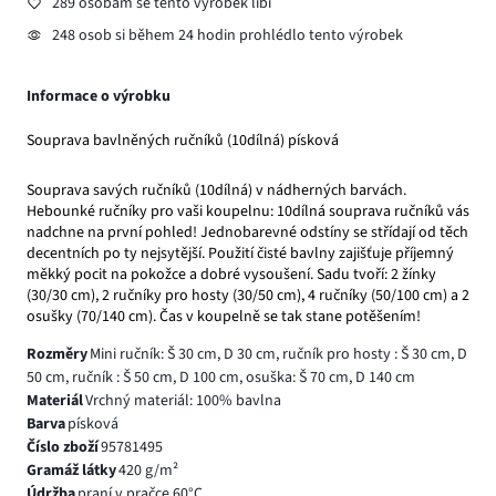
289 osobám se tento výrobek líbí
248 osob si během 24 hodin prohlédlo tento výrobek
Informace o výrobku
Souprava bavlněných ručníků (10dílná) písková
Souprava savých ručníků (10dílná) v nádherných barvách.
Hebounké ručníky pro vaši koupelnu: 10dílná souprava ručníků vás
nadchne na první pohled! Jednobarevné odstíny se střídají od těch
decentních po ty nejsytější. Použití čisté bavlny zajišťuje příjemný
měkký pocit na pokožce a dobré vysoušení. Sadu tvoří: 2 žínky
(30/30 cm), 2 ručníky pro hosty (30/50 cm), 4 ručníky (50/100 cm) a 2
osušky (70/140 cm). Čas v koupelně se tak stane potěšením!
Rozměry
Mini ručník: Š 30 cm, D 30 cm, ručník pro hosty : Š 30 cm, D
50 cm, ručník : Š 50 cm, D 100 cm, osuška: Š 70 cm, D 140 cm
Materiál
Vrchný materiál: 100% bavlna
Barva
písková
Číslo zboží
95781495
Gramáž látky
420 g/m²
Údržba
praní v pračce 60°C