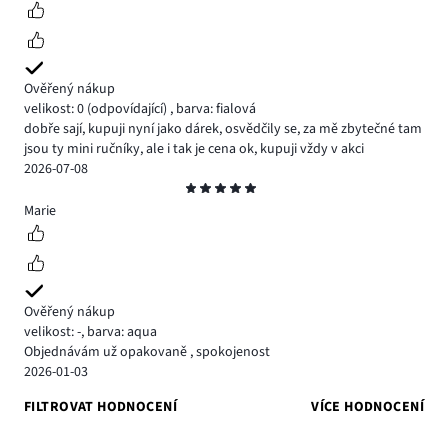
Ověřený nákup
velikost: 0
(odpovídající)
,
barva: fialová
dobře sají, kupuji nyní jako dárek, osvědčily se, za mě zbytečné tam
jsou ty mini ručníky, ale i tak je cena ok, kupuji vždy v akci
2026-07-08
Hodnocení
5
Marie
Ověřený nákup
velikost: -
,
barva: aqua
Objednávám už opakovaně , spokojenost
2026-01-03
FILTROVAT HODNOCENÍ
VÍCE HODNOCENÍ