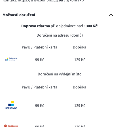
Kontakt: https://www.bonprix.cz/servis/kontakt/
Možnosti doručení
Doprava zdarma
při objednávce nad
1300 Kč
!
Doručení na adresu (domů)
PayU /
Platební karta
Dobírka
99 Kč
129 Kč
Doručení na výdejní místo
PayU /
Platební karta
Dobírka
99 Kč
129 Kč
99 Kč
129 Kč