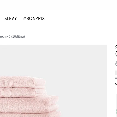
SLEVY
#BONPRIX
učníků (10dílná)
c