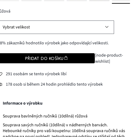
růžová
Vybrat velikost
8% zákazníků hodnotilo výrobek jako odpovídající velikosti.
[node-product-
PŘIDAT DO KOŠÍKU
wishlist]
291 osobám se tento výrobek líbí
178 osob si během 24 hodin prohlédlo tento výrobek
Informace o výrobku
Souprava bavlněných ručníků (10dílná) růžová
Souprava savých ručníků (10dílná) v nádherných barvách.
Hebounké ručníky pro vaši koupelnu: 10dílná souprava ručníků vás
nadchne na první pohled! Jednobarevné odstíny se střídají od těch