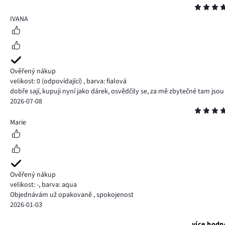
Hodnocení
5
IVANA
Ověřený nákup
velikost: 0
(odpovídající)
,
barva: fialová
dobře sají, kupuji nyní jako dárek, osvědčily se, za mě zbytečné tam jsou t
2026-07-08
Hodnocení
5
Marie
Ověřený nákup
velikost: -
,
barva: aqua
Objednávám už opakovaně , spokojenost
2026-01-03
více hodn