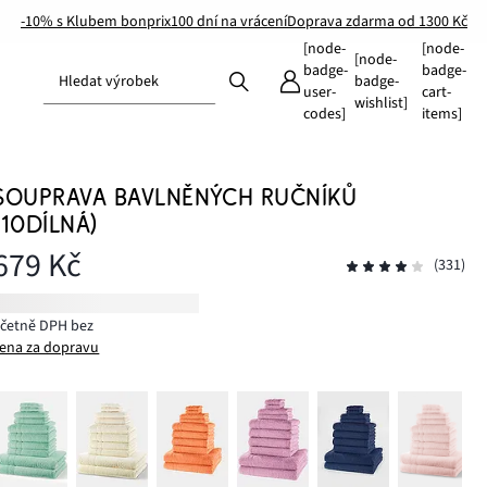
-10% s Klubem bonprix
100 dní na vrácení
Doprava zdarma od 1300 Kč
[node-
[node-
[node-
badge-
badge-
Hledat výrobek
badge-
user-
cart-
wishlist]
codes]
items]
SOUPRAVA BAVLNĚNÝCH RUČNÍKŮ
(10DÍLNÁ)
679 Kč
(331)
včetně DPH bez
ena za dopravu