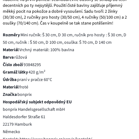
decentních po ty nejsytější. Použití čisté bavlny zajišťuje příjemný
měkký pocit na pokožce a dobré vysoušení. Sadu tvoří: 2 žínky
(30/30 cm), 2 ručníky pro hosty (30/50 cm), 4 ručníky (50/100 cm) a 2
osušky (70/140 cm). Čas v koupelně se tak stane potěšením!
Rozměry
Mini ručník: Š 30 cm, D 30 cm, ručník pro hosty : Š 30 cm, D
50 cm, ručník : Š 50 cm, D 100 cm, osuška: Š 70 cm, D 140 cm
Materiál
Vrchný materiál: 100% bavlna
Barva
růžová
Číslo zboží
93848295
Gramáž látky
420 g/m²
Údržba
praní v pračce 60°C
Materiál
froté
Značka
bonprix
Hospodářský subjekt odpovědný EU
bonprix Handelsgesellschaft mbH
Haldesdorfer Straße 61
22179 Hamburk
Německo