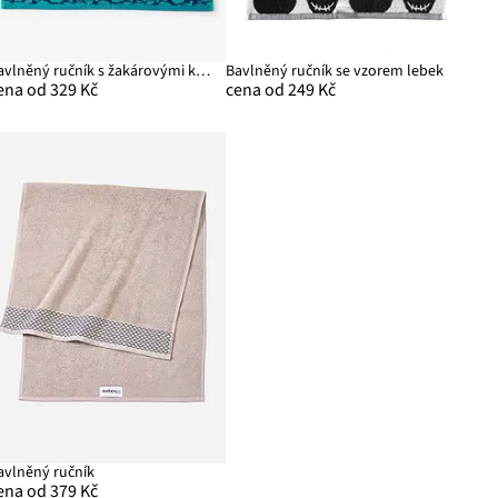
Bavlněný ručník s žakárovými květy
Bavlněný ručník se vzorem lebek
ena od 329 Kč
cena od 249 Kč
avlněný ručník
ena od 379 Kč