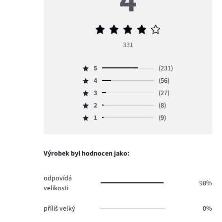
4
Průměrné
hodnocení
331
4
5
(231)
Hodnocení
4
(56)
5,
Hodnocení
počet
3
(27)
4,
Hodnocení
hlasů
počet
2
(8)
3,
Hodnocení
231.
hlasů
počet
1
(9)
2,
Hodnocení
56.
hlasů
počet
1,
27.
hlasů
počet
8.
hlasů
Výrobek byl hodnocen jako:
9.
odpovídá
98%
velikosti
příliš velký
0%