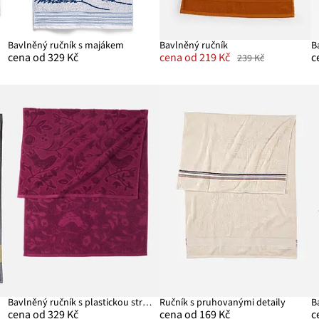
Bavlněný ručník s majákem
Bavlněný ručník
cena od 329 Kč
cena od 219 Kč
c
239 Kč
Bavlněný ručník s plastickou strukturou
Ručník s pruhovanými detaily
B
cena od 329 Kč
cena od 169 Kč
c