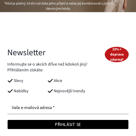
*Kód je platný 14 dní od data jeho přijetí a nelze jej kombinovat s jinými
slevovými kódy.
Newsletter
15% +
doprava
zdarma*
Informujte se o akcích dříve než kdokoli jiný!
Přihlášením získáte:
Slevy
Akce
Nabídky
Nejnovější trendy
Vaše e-mailová adresa *
PŘIHLÁSIT SE