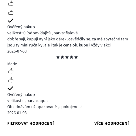
Ověřený nákup
velikost: 0
(odpovídající)
,
barva: fialová
dobře sají, kupuji nyní jako dárek, osvědčily se, za mě zbytečné tam
jsou ty mini ručníky, ale i tak je cena ok, kupuji vždy v akci
2026-07-08
Hodnocení
5
Marie
Ověřený nákup
velikost: -
,
barva: aqua
Objednávám už opakovaně , spokojenost
2026-01-03
FILTROVAT HODNOCENÍ
VÍCE HODNOCENÍ