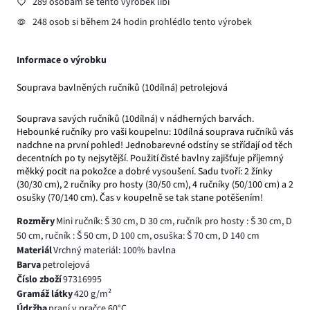
289 osobám se tento výrobek líbí
248 osob si během 24 hodin prohlédlo tento výrobek
Informace o výrobku
Souprava bavlněných ručníků (10dílná) petrolejová
Souprava savých ručníků (10dílná) v nádherných barvách.
Hebounké ručníky pro vaši koupelnu: 10dílná souprava ručníků vás
nadchne na první pohled! Jednobarevné odstíny se střídají od těch
decentních po ty nejsytější. Použití čisté bavlny zajišťuje příjemný
měkký pocit na pokožce a dobré vysoušení. Sadu tvoří: 2 žínky
(30/30 cm), 2 ručníky pro hosty (30/50 cm), 4 ručníky (50/100 cm) a 2
osušky (70/140 cm). Čas v koupelně se tak stane potěšením!
Rozměry
Mini ručník: Š 30 cm, D 30 cm, ručník pro hosty : Š 30 cm, D
50 cm, ručník : Š 50 cm, D 100 cm, osuška: Š 70 cm, D 140 cm
Materiál
Vrchný materiál: 100% bavlna
Barva
petrolejová
Číslo zboží
97316995
Gramáž látky
420 g/m²
Údržba
praní v pračce 60°C