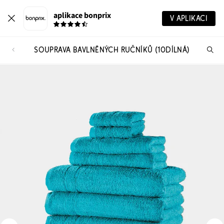
aplikace bonprix
V APLIKACI
SOUPRAVA BAVLNĚNÝCH RUČNÍKŮ (10DÍLNÁ)
Hl
vý