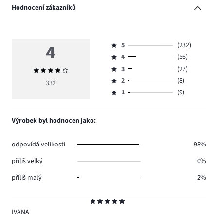
Hodnocení zákazníků
4
5
(232)
Hodnocení
4
(56)
5,
Hodnocení
počet
3
(27)
Průměrné
4,
Hodnocení
hlasů
hodnocení
počet
2
(8)
3,
332
Hodnocení
232.
4
hlasů
počet
1
(9)
2,
Hodnocení
56.
hlasů
počet
1,
27.
hlasů
počet
Výrobek byl hodnocen jako:
8.
hlasů
9.
odpovídá velikosti
98%
příliš velký
0%
příliš malý
2%
Hodnocení
5
IVANA